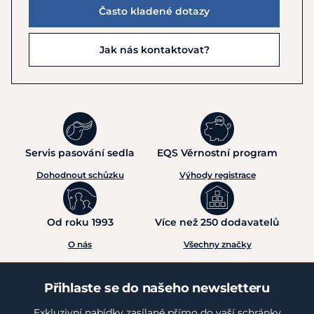
Často kladené dotazy
Jak nás kontaktovat?
Servis pasování sedla
EQS Věrnostní program
Dohodnout schůzku
Výhody registrace
Od roku 1993
Více než 250 dodavatelů
O nás
Všechny značky
Přihlaste se do našeho newsletteru
Exkluzivní nabídky zasílané přímo do vaší schránky