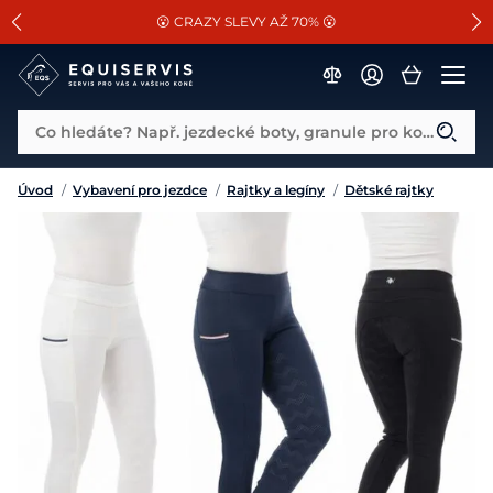
📐Pasování a doplňky k vybraným sedlům ZDARMA 🐴
SLEVA 13% na vše od Cassini!
😮 CRAZY SLEVY AŽ 70% 😮
Co hledáte? Např. jezdecké boty, granule pro koně...
Úvod
/
Vybavení pro jezdce
/
Rajtky a legíny
/
Dětské rajtky