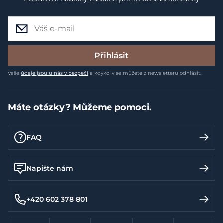
Přihlásit
Vaše
údaje jsou u nás v bezpečí
a kdykoliv se můžete z newsletteru odhlásit.
Máte otázky? Můžeme pomoci.
FAQ
Napište nám
+420 602 378 801