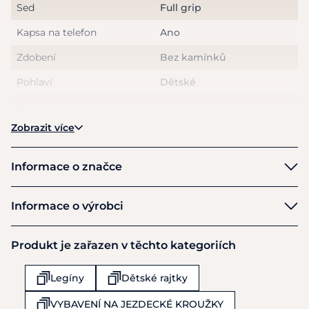
Sed
Full grip
Kapsa na telefon
Ano
Zdobení
Bez kamínků
Pohlaví
Dětské
Provedení
Legíny
Zobrazit více
Informace o značce
Riding World
Informace o výrobci
Výrobce
Produkt je zařazen v těchto kategoriích
Ekkia Export
12 rue Branly - BP90035
Legíny
Dětské rajtky
Haguenau
F-67501
VYBAVENÍ NA JEZDECKÉ KROUŽKY