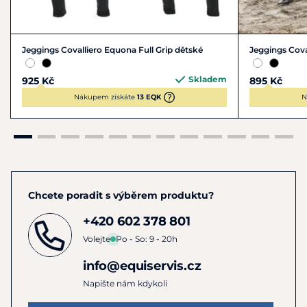
Jeggings Covalliero Equona Full Grip dětské
Jeggings Coval
Skladem
925 Kč
895 Kč
Nákupem získáte
13 EQK
N
Chcete poradit s výběrem produktu?
+420 602 378 801
Volejte
Po - So: 9 - 20h
info@equiservis.cz
Napište nám kdykoli