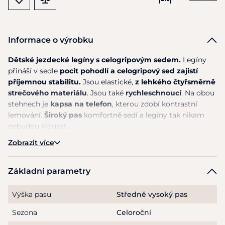
Informace o výrobku
Dětské jezdecké legíny s celogripovým sedem.
Legíny
přináší v sedle
pocit pohodlí a celogripový sed zajistí
příjemnou stabilitu.
Jsou elastické,
z lehkého čtyřsměrně
strečového materiálu
. Jsou také
rychleschnoucí
. Na obou
stehnech je
kapsa na telefon
, kterou zdobí kontrastní
lemování.
Široký pas
komfortně sedí a legíny tak nikam
nebudou klouzat.
Zobrazit více
Materiál:
94 % polyester, 6 % elastan
Pokyny k péči:
Lze prát naruby na 30 stupňů Celsia. Nechte
Základní parametry
volně uschnout na vzduchu.
Výška pasu
Středně vysoký pas
Sezona
Celoroční