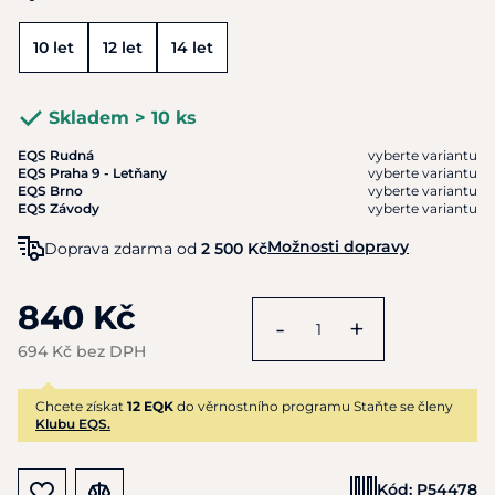
10 let
12 let
14 let
Skladem > 10 ks
EQS Rudná
vyberte variantu
EQS Praha 9 - Letňany
vyberte variantu
EQS Brno
vyberte variantu
EQS Závody
vyberte variantu
Možnosti dopravy
Doprava zdarma od
2 500 Kč
840 Kč
-
+
694 Kč bez DPH
Chcete získat
12 EQK
do věrnostního programu Staňte se členy
Klubu EQS.
Kód:
P54478