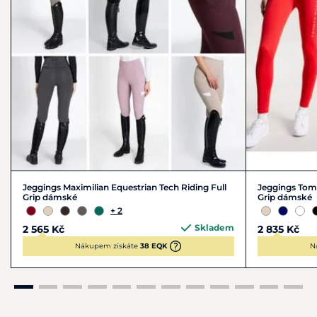
Jeggings Maximilian Equestrian Tech Riding Full
Jeggings Tomm
Grip dámské
Grip dámské
+ 2
Skladem
2 565 Kč
2 835 Kč
Nákupem získáte
38 EQK
N