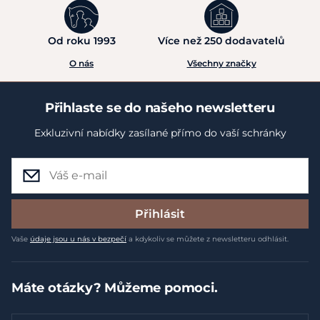
Od roku 1993
Více než 250 dodavatelů
O nás
Všechny značky
Přihlaste se do našeho newsletteru
Exkluzivní nabídky zasílané přímo do vaší schránky
Přihlásit
Vaše
údaje jsou u nás v bezpečí
a kdykoliv se můžete z newsletteru odhlásit.
Máte otázky? Můžeme pomoci.