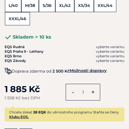
L/40
M/38
S/36
XL/42
XS/34
XXL/44
XXXL/46
Skladem > 10 ks
EQS Rudná
vyberte variantu
EQS Praha 9 - Letňany
vyberte variantu
EQS Brno
vyberte variantu
EQS Závody
vyberte variantu
Možnosti dopravy
Doprava zdarma od
2 500 Kč
1 885 Kč
-
+
1 558 Kč bez DPH
Chcete získat
28 EQK
do věrnostního programu Staňte se členy
Klubu EQS.