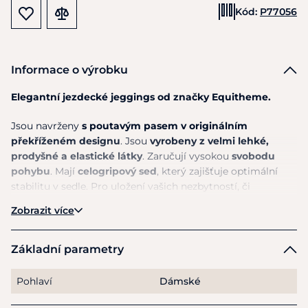
Kód:
P77056
Informace o výrobku
Elegantní jezdecké jeggings od značky Equitheme.
Jsou navrženy
s poutavým pasem v originálním
překříženém designu
. Jsou
vyrobeny z velmi lehké,
prodyšné a elastické látky
. Zaručují vysokou
svobodu
pohybu
. Mají
celogripový sed
, který zajišťuje optimální
stabilitu v sedle. Pro uložení vašich nezbytností, či
mobilního telefonu poslouží
dvě prostorné kapsy
. Celkový
Zobrazit více
vzhled doplňuje třpytivý nápis "Miluji tě".
Materiál:
Hlavní materiál: 78 % polyester, 22 % elastan. Pas:
Základní parametry
75% polyamid, 25% elastan.
Pohlaví
Dámské
Pokyny k péči:
Lze prát na 30°.