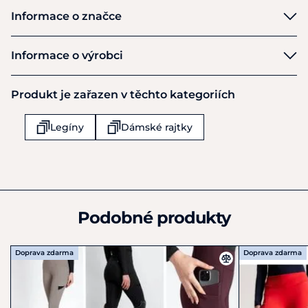
Informace o značce
EquiTheme
Informace o výrobci
Výrobce
Produkt je zařazen v těchto kategoriích
Ekkia Export
12 rue Branly - BP90035
Legíny
Dámské rajtky
Haguenau
F-67501
Francie
+33 388 07 40 05
france@ekkia.com
Podobné produkty
Doprava zdarma
Doprava zdarma