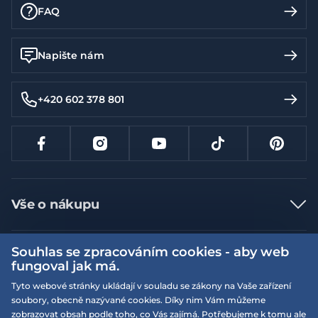
FAQ
Napište nám
+420 602 378 801
Vše o nákupu
Jak nakupovat
Souhlas se zpracováním cookies - aby web
Více informací
Nejčastější dotazy
fungoval jak má.
Doprava a platba
Obchodní podmínky
Tyto webové stránky ukládají v souladu se zákony na Vaše zařízení
soubory, obecně nazývané cookies. Díky nim Vám můžeme
Vrácení a výměna zboží
Naše prodejny
Podmínky EQS věrnostního klubu
zobrazovat obsah podle toho, co Vás zajímá. Potřebujeme k tomu ale