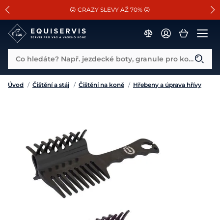
📐Pasování a doplňky k vybraným sedlům ZDARMA 🐴
SLEVA 13% na vše od Cassini!
😮 CRAZY SLEVY AŽ 70% 😮
Co hledáte? Např. jezdecké boty, granule pro koně...
Úvod
/
Čištění a stáj
/
Čištění na koně
/
Hřebeny a úprava hřívy