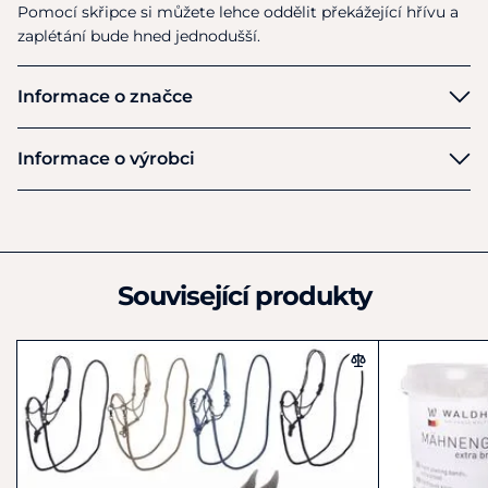
Pomocí skřipce si můžete lehce oddělit překážející hřívu a
zaplétání bude hned jednodušší.
Informace o značce
Imperial Riding
Informace o výrobci
Výrobce
Imperial Riding
Oude Middenweg 81
AC Den Haag
Související produkty
2491
Nizozemsko
+49 (0)216165950
Info@hvequestrian.com