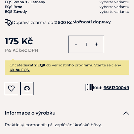
EQS Praha 9 - Letňany
vyberte variantu
EQS Brno
vyberte variantu
EQS Závody
vyberte variantu
Možnosti dopravy
Doprava zdarma od
2 500 Kč
175 Kč
-
+
145 Kč bez DPH
Chcete získat
2 EQK
do věrnostního programu Staňte se členy
Klubu EQS.
Kód:
6661300049
Informace o výrobku
Praktický pomocník při zaplétání koňské hřívy.