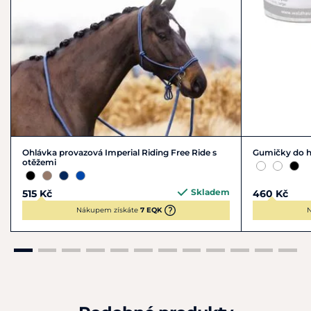
Ohlávka provazová Imperial Riding Free Ride s
Gumičky do 
otěžemi
Skladem
515 Kč
460 Kč
Nákupem získáte
7 EQK
N