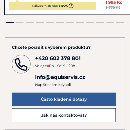
1 995 Kč
Nákupem získáte
6 EQK
3 770 Kč
Chcete poradit s výběrem produktu?
+420 602 378 801
Volejte
Po - So: 9 - 20h
info@equiservis.cz
Napište nám kdykoli
Často kladené dotazy
Jak nás kontaktovat?