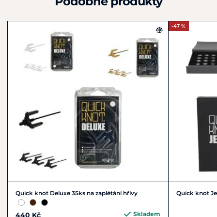
Podobné produkty
-47 %
Quick knot Deluxe 35ks na zaplétání hřívy
Quick knot Jew
Skladem
440 Kč