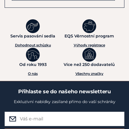
Železo: 131 mg
Zinek: 520 mg
Mangan: 230 mg
Měď:
92
mg
Jód:
5
mg
Servis pasování sedla
EQS Věrnostní program
Selen: 2,5 mg
Dohodnout schůzku
Výhody registrace
DOPORUČENÉ DÁVKOVÁNÍ
Od roku 1993
Více než 250 dodavatelů
O nás
Všechny značky
Krmení
na
100
kg
tělesné hmotnosti:
Přihlaste se do našeho newsletteru
Denně
ke
krmné dávce:
Exkluzivní nabídky zasílané přímo do vaší schránky
pony
a
koně bez zátěže -
30
g
až
50 g
sport - 50g - 100g