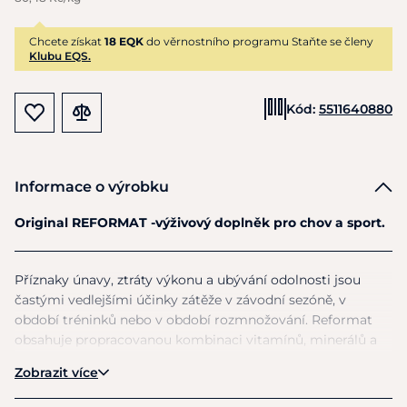
Chcete získat
18 EQK
do věrnostního programu Staňte se členy
Klubu EQS.
Kód:
5511640880
Informace o výrobku
Original REFORMAT -
výživový doplněk pro chov
a
sport.
Příznaky únavy, ztráty výkonu
a
ubývání odolnosti jsou
častými vedlejšími účinky zátěže
v
závodní sezóně,
v
období tréninků nebo
v
období rozmnožování. Reformat
obsahuje propracovanou kombinaci vitamínů, minerálů
a
stopových prvků, ale
i
snadno dostupné sacharidy
Zobrazit více
(uhlohydráty)
k
rychlému
a
cílenému doplnění vyčerpaných
zásob. Optimální poměr aminokyselin
ze
soji
a