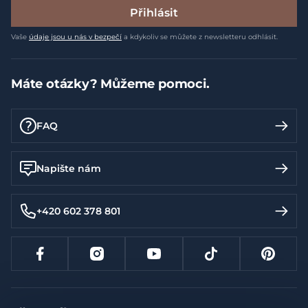
březí kobyly
a
hřebci
v
připouštěcím období
do
100g
Přihlásit
Čerstvá,
ne
příliš studená pitná voda
by
měla být neustále
k
Vaše
údaje jsou u nás v bezpečí
a kdykoliv se můžete z newsletteru odhlásit.
dispozici.
Máte otázky? Můžeme pomoci.
UPOZORNĚNÍ:
V
PŘÍPADĚ ZÁJMU LZE ZASLAT POUZE
SAMOSTATNÝM BALÍKEM (SAMOSTATNÉ POŠTOVNÉ) >
FAQ
1KS KRMIVA =
1
BALÍK.
Napište nám
+420 602 378 801