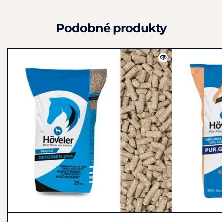
Přísady
a
stravitelnost:
Podobné produkty
stravitelné dusíkaté látky
na
kg: 239 g
stravitelná energie
na
kg OS: 9,27 MJ
stravitelná energie
na
kg TS: 10,27 MJ
hrubý protein (dusíkaté látky): 29,00%
hrubá vláknina: 9,00%
hrubý popel: 10,50%
hrubé oleje
a
tuky: 5,00%
obsah škrobu: 8,20%
obsah cukru: 6,10%
Sada prvků:
Vápník: 1,70%
Fosfor: 0,70%
Hořčík: 0,20%
Sodík: 0,50%