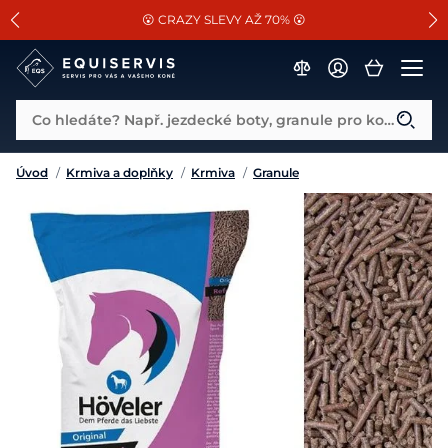
📐Pasování a doplňky k vybraným sedlům ZDARMA 🐴
SLEVA 13% na vše od Cassini!
😮 CRAZY SLEVY AŽ 70% 😮
Co hledáte? Např. jezdecké boty, granule pro koně...
Úvod
/
Krmiva a doplňky
/
Krmiva
/
Granule