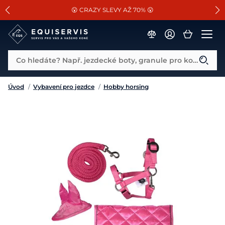
📐Pasování a doplňky k vybraným sedlům ZDARMA 🐴
SLEVA 13% na vše od Cassini!
😮 CRAZY SLEVY AŽ 70% 😮
Co hledáte? Např. jezdecké boty, granule pro koně...
Úvod
/
Vybavení pro jezdce
/
Hobby horsing