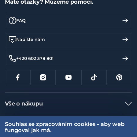
Máte otázky? Můžeme pomoci.
FAQ
Napište nám
+420 602 378 801
Vše o nákupu
Jak nakupovat
Souhlas se zpracováním cookies - aby web
Více informací
Nejčastější dotazy
fungoval jak má.
Doprava a platba