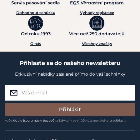
Servis pasování sedla
EQS Věrnostní program
Dohodnout schůzku
Výhody registrace
Od roku 1993
Více než 250 dodavatelů
O nás
Všechny značky
Přihlaste se do našeho newsletteru
Exkluzivní nabídky zasílané přímo do vaší schránky
Přihlásit
Vaše
údaje jsou u nás v bezpečí
a kdykoliv se můžete z newsletteru odhlásit.