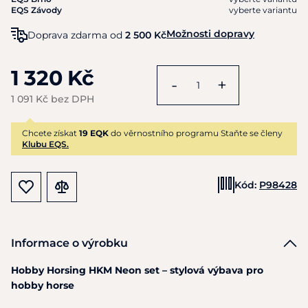
EQS Závody
vyberte variantu
Možnosti dopravy
Doprava zdarma od
2 500 Kč
1 320 Kč
-
+
1 091 Kč bez DPH
Chcete získat
19 EQK
do věrnostního programu Staňte se členy
Klubu EQS.
Kód:
P98428
Informace o výrobku
Hobby Horsing HKM Neon set – stylová výbava pro
hobby horse