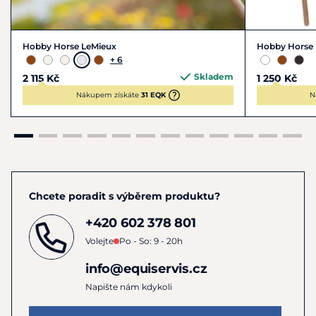
Hobby Horse LeMieux
Hobby Horse 
+ 6
Skladem
2 115 Kč
1 250 Kč
Nákupem získáte
31 EQK
N
Chcete poradit s výběrem produktu?
+420 602 378 801
Volejte
Po - So: 9 - 20h
info@equiservis.cz
Napište nám kdykoli