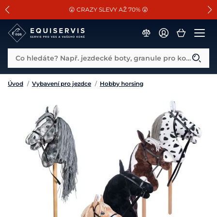
📐Pasování a doplňky k vybraným sedlům ZDARMA 🐴
SLEVA 13% na vše od Cassini!
😮 CRAZY SLEVY AŽ 70% 😮
Co hledáte? Např. jezdecké boty, granule pro koně...
Úvod
/
Vybavení pro jezdce
/
Hobby horsing