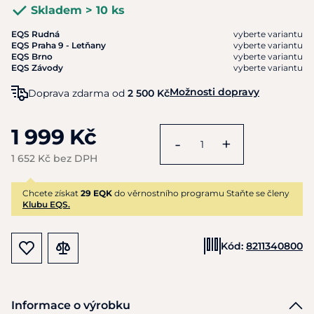
Skladem > 10 ks
EQS Rudná
vyberte variantu
EQS Praha 9 - Letňany
vyberte variantu
EQS Brno
vyberte variantu
EQS Závody
vyberte variantu
Možnosti dopravy
Doprava zdarma od
2 500 Kč
1 999 Kč
-
+
1 652 Kč bez DPH
Chcete získat
29 EQK
do věrnostního programu Staňte se členy
Klubu EQS.
Kód:
8211340800
Informace o výrobku