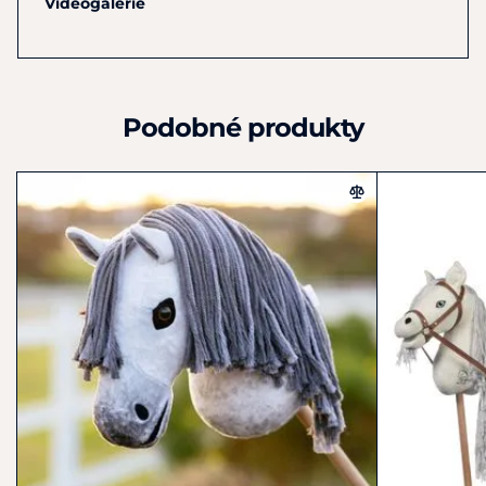
Videogalerie
Německo
+49 4959 4198980
shop@hkm-sports.com
Podobné produkty