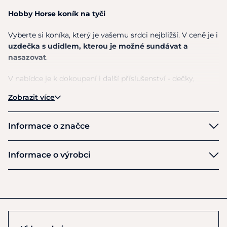
Hobby Horse koník na tyči
Vyberte si koníka, který je vašemu srdci nejbližší.
V
ceně
je
i
uzdečka
s
udidlem, kterou
je
možné sundávat
a
nasazovat
.
V nabídce je k dokoupení i další příslušenství - dečky,
ohlávky, atd.
Zobrazit více
Materiál: hlava - polyester, dřevěná tyč cca 40cm, 100%
polyuretan - uzdečka
Informace o značce
Pozor: nevhodné pro děti do 3 let
HKM
Informace o výrobci
Hmotnost: 650 g
Výrobce
HKM Sports Equipment GmbH
Veldenhauser Str 240
Neuenhaus
D49828