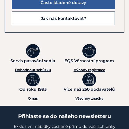
Často kladené dotazy
Jak nás kontaktovat?
Servis pasování sedla
EQS Věrnostní program
Dohodnout schůzku
Výhody registrace
Od roku 1993
Více než 250 dodavatelů
O nás
Všechny značky
Přihlaste se do našeho newsletteru
Exkluzivní nabídky zasílané přímo do vaší schránky