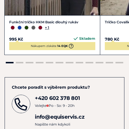
Funkční tričko HKM Basic dlouhý rukáv
Tričko Covall
+ 1
Skladem
995 Kč
780 Kč
Nákupem získáte
14 EQK
N
Chcete poradit s výběrem produktu?
+420 602 378 801
Volejte
Po - So: 9 - 20h
info@equiservis.cz
Napište nám kdykoli