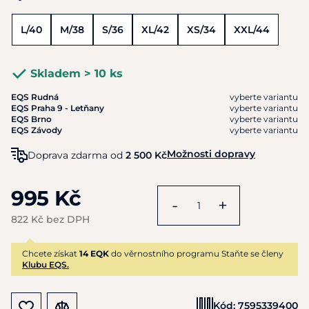
L/40
M/38
S/36
XL/42
XS/34
XXL/44
Skladem > 10 ks
EQS Rudná
vyberte variantu
EQS Praha 9 - Letňany
vyberte variantu
EQS Brno
vyberte variantu
EQS Závody
vyberte variantu
Možnosti dopravy
Doprava zdarma od
2 500 Kč
995 Kč
-
+
822 Kč bez DPH
Chcete získat
14 EQK
do věrnostního programu Staňte se členy
Klubu EQS.
Kód:
7595339400