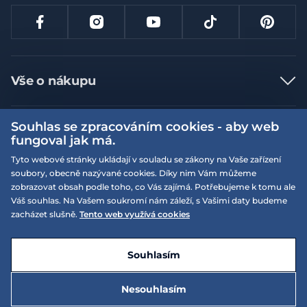
Vše o nákupu
Jak nakupovat
Souhlas se zpracováním cookies - aby web
Více informací
Nejčastější dotazy
fungoval jak má.
Doprava a platba
Obchodní podmínky
Tyto webové stránky ukládají v souladu se zákony na Vaše zařízení
soubory, obecně nazývané cookies. Díky nim Vám můžeme
Vrácení a výměna zboží
Naše prodejny
Podmínky EQS věrnostního klubu
zobrazovat obsah podle toho, co Vás zajímá. Potřebujeme k tomu ale
Reklamace
Váš souhlas. Na Vašem soukromí nám záleží, s Vašimi daty budeme
On-line katalogy
EQS Rudná
zacházet slušně.
Tento web využívá cookies
Velikostní tabulky
Nyní zavřeno ‧ otevřeno od 09:00, Čt
Kariéra
© 2026 EQUISERVIS spol. s r.o. - založeno 1993
E-shop vytvořila a technicky zajišťuje
SIMPLIA.cz
Nabízené značky
Kontakt
Souhlasím
Dotace
EQS Praha 9 - Letňany
Nyní zavřeno ‧ otevřeno od 09:00, Čt
Nesouhlasím
Zásady ochrany osobních údajů
995 Kč
Do košíku