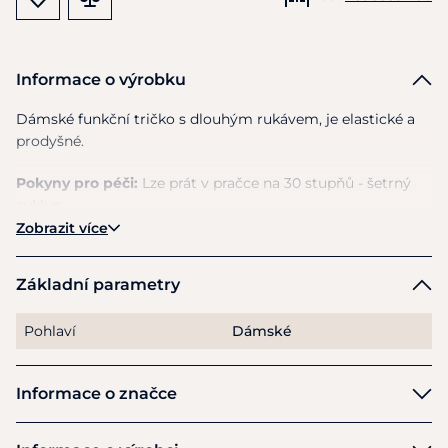
Informace o výrobku
Dámské funkční tričko
s
dlouhým rukávem,
je
elastické
a
prodyšné.
Pokyny pro péči:
Lze prát
v
pračce
na
30 stupňů - šetrný
cyklus.
Zobrazit více
Základní parametry
Pohlaví
Dámské
Informace o značce
HKM