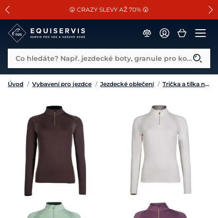
📐Pasování a doplňky k vybraným sedlům ZDARMA 🐴
SLEVA 13% na vše od Cassini!
😮 CRAZY SLEVY AŽ 70% 😮
Co hledáte? Např. jezdecké boty, granule pro koně...
Úvod
/
Vybavení pro jezdce
/
Jezdecké oblečení
/
Trička a tílka na volný čas