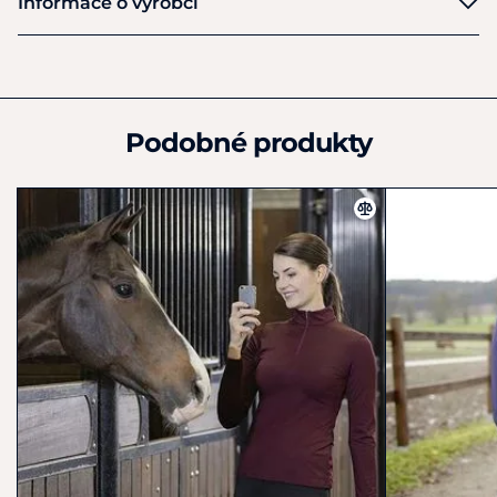
Informace o výrobci
Výrobce
HKM Sports Equipment GmbH
Veldenhauser Str 240
Neuenhaus
Podobné produkty
D49828
Německo
+49 4959 4198980
shop@hkm-sports.com