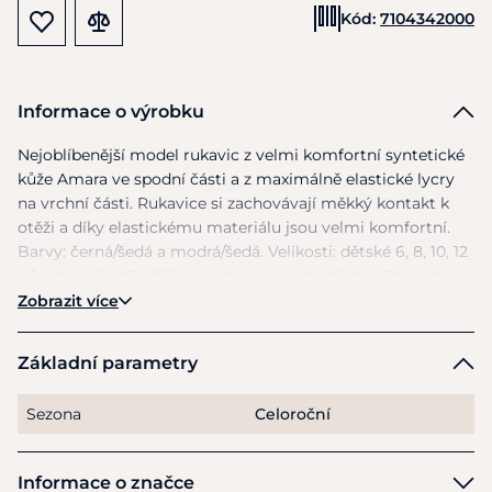
Kód:
7104342000
Informace o výrobku
Nejoblíbenější model rukavic
z
velmi komfortní syntetické
kůže Amara
ve
spodní části
a
z maximálně elastické lycry
na
vrchní části. Rukavice
si
zachovávají měkký kontakt
k
otěži
a
díky elastickému materiálu jsou velmi komfortní.
Barvy: černá/šedá
a
modrá/šedá. Velikosti: dětské 6, 8, 10,
12
a 14, dospělé
XS
- XXL. Vyrobeno exkluzivně pro Equiservis.
Zobrazit více
Základní parametry
Sezona
Celoroční
Informace o značce