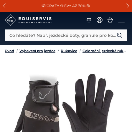
📐Pasování a doplňky k vybraným sedlům ZDARMA 🐴
SLEVA 13% na vše od Cassini!
😮 CRAZY SLEVY AŽ 70% 😮
Co hledáte? Např. jezdecké boty, granule pro koně...
Úvod
/
Vybavení pro jezdce
/
Rukavice
/
Celoroční jezdecké rukavice