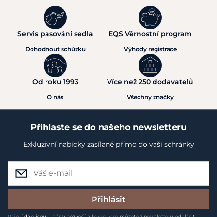
Servis pasování sedla
EQS Věrnostní program
Dohodnout schůzku
Výhody registrace
Od roku 1993
Více než 250 dodavatelů
O nás
Všechny značky
Přihlaste se do našeho newsletteru
Exkluzivní nabídky zasílané přímo do vaší schránky
Přihlásit
Vaše
údaje jsou u nás v bezpečí
a kdykoliv se můžete z newsletteru odhlásit.