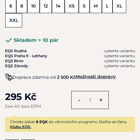
6
8
10
12
14
XS
S
M
L
XL
XXL
Skladem > 10 pár
EQS Rudná
vyberte variantu
EQS Praha 9 - Letňany
vyberte variantu
EQS Brno
vyberte variantu
EQS Závody
vyberte variantu
Možnosti dopravy
Doprava zdarma od
2 500 Kč
295 Kč
-
+
244 Kč bez DPH
Chcete získat
8 EQK
do věrnostního programu Staňte se členy
Klubu EQS.