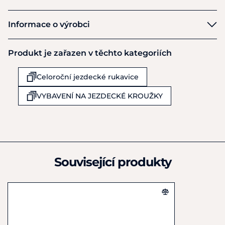
Equiservis
Informace o výrobci
Výrobce
Produkt je zařazen v těchto kategoriích
Equiservis s.r.o.
Obchodní 977
Celoroční jezdecké rukavice
Rudná u Prahy
25219
VYBAVENÍ NA JEZDECKÉ KROUŽKY
Česká republika
+420 602 378 801
info@equiservis.cz
Související produkty