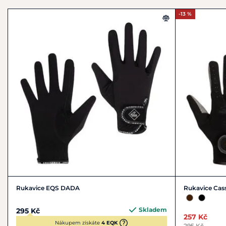
-13 %
Rukavice EQS DADA
Rukavice Cassi
Skladem
295 Kč
257 Kč
Nákupem získáte
4 EQK
295 Kč