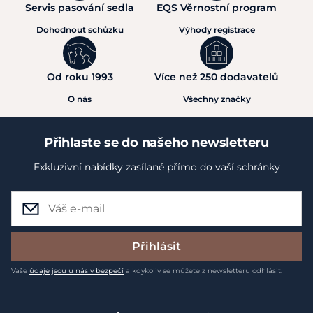
Servis pasování sedla
EQS Věrnostní program
Dohodnout schůzku
Výhody registrace
Od roku 1993
Více než 250 dodavatelů
O nás
Všechny značky
Přihlaste se do našeho newsletteru
Exkluzivní nabídky zasílané přímo do vaší schránky
Přihlásit
Vaše
údaje jsou u nás v bezpečí
a kdykoliv se můžete z newsletteru odhlásit.