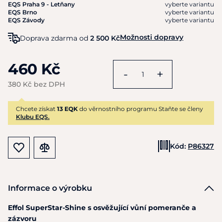
EQS Praha 9 - Letňany
vyberte variantu
EQS Brno
vyberte variantu
EQS Závody
vyberte variantu
Možnosti dopravy
Doprava zdarma od
2 500 Kč
460 Kč
-
+
380 Kč bez DPH
Chcete získat
13 EQK
do věrnostního programu Staňte se členy
Klubu EQS.
Kód:
P86327
Informace o výrobku
Effol SuperStar-Shine s osvěžující vůní pomeranče a
zázvoru