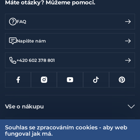
Máte otázky? Můžeme pomoci.
FAQ
Napište nám
+420 602 378 801
Vše o nákupu
Jak nakupovat
Souhlas se zpracováním cookies - aby web
Více informací
Nejčastější dotazy
fungoval jak má.
Doprava a platba