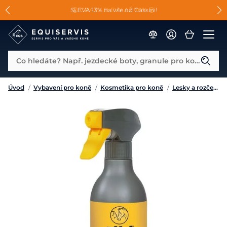
📐Pasování a doplňky k vybraným sedlům ZDARMA 🐴
SLEVA 13% na vše od Cassini!
😮 CRAZY SLEVY AŽ 70% 😮
Co hledáte? Např. jezdecké boty, granule pro koně...
Úvod
/
Vybavení pro koně
/
Kosmetika pro koně
/
Lesky a rozčesávače