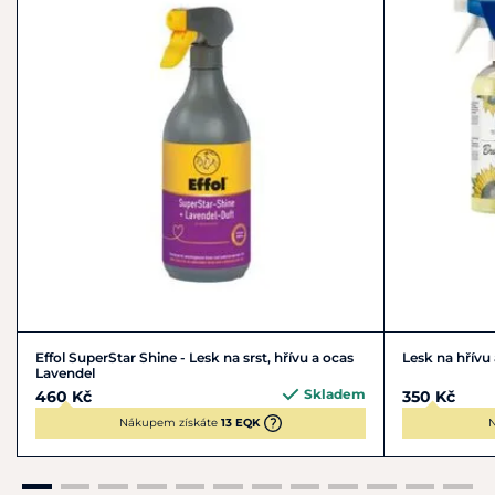
info@effol.com
Působí několik dní a chrání před vysušením chlupů
Dermatologicky testováno
Nově s povzbuzující vůní pomeranče a zázvoru
Objem:
750 ml
Effol SuperStar Shine - Lesk na srst, hřívu a ocas
Lesk na hřívu
Lavendel
Skladem
460 Kč
350 Kč
Nákupem získáte
13 EQK
N