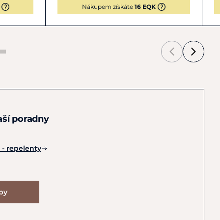
Nákupem získáte
16 EQK
naší poradny
- repelenty
ipy