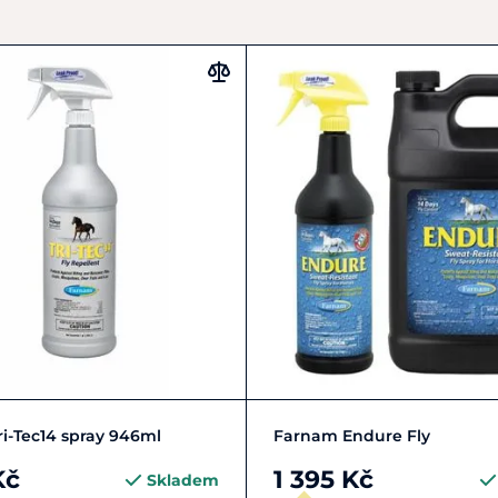
Do košíku
Zobrazit detail
i-Tec14 spray 946ml
Farnam Endure Fly
Kč
1 395 Kč
Skladem