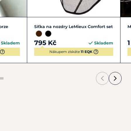
 | XL
COB | M
FULL | L
PONY | S
orze
Síťka na nozdry LeMieux Comfort set
M
795 Kč
1
Skladem
Skladem
Nákupem získáte
11 EQK