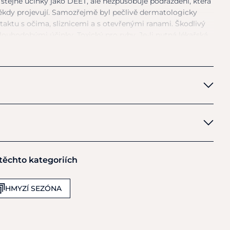
 stejné účinky jako DEET, ale nezpůsobuje podráždění, která
kdy projevují. Samozřejmě byl pečlivě dermatologicky
taktu
s
očima, sliznicemi
a
s otevřenými ranami. Škodlivý
louhodobými účinky. Toxický pro ryby. Je-li nutná lékařská
al nebo štítek výrobku. Uchovávejte mimo dosah dětí. Před
je
na
štítku. Zabraňte uvolnění
do
životního prostředí.
e odevzdáním
do
sběrny nebezpečných odpadů. Balení
adní balení 2500ml.
 těchto kategoriích
HMYZÍ SEZÓNA