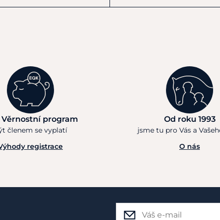
 Věrnostní program
Od roku 1993
ýt členem se vyplatí
jsme tu pro Vás a Vaše
Výhody registrace
O nás