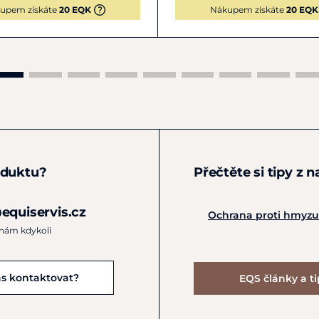
upem získáte
20 EQK
Nákupem získáte
20 EQK
oduktu?
Přečtěte si tipy z 
equiservis.cz
Ochrana proti hmyzu 
 nám kdykoli
ás kontaktovat?
EQS články a t