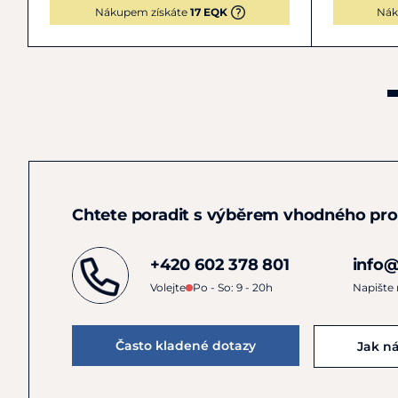
Nákupem získáte
17 EQK
Nák
Chtete poradit s výběrem vhodného pr
+420 602 378 801
info@
Volejte
Po - So: 9 - 20h
Napište
Často kladené dotazy
Jak n