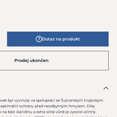
Dotaz na produkt
Prodej ukončen
avek byl vyvinutý
ve
spolupráci
se
Švýcarským tropickým
í optimální ochrany před neodbytným hmyzem. Díky
ek
na
bázi ikaridinu
a
extra silné vůně
je
vysoce účinný.