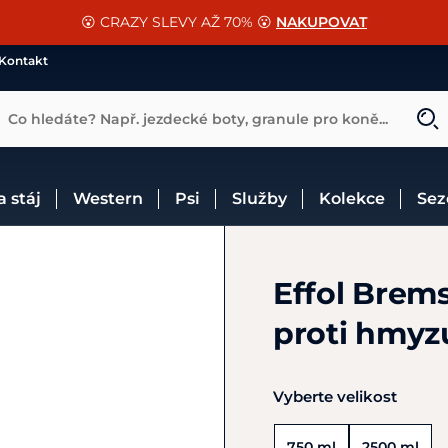
📐Pasování a doplňky k vybraným sedlům ZDARMA 🐴
SLEVA 13% na vše od Cassini!
😮 CRAZY SLEVY AŽ 70% 😮
NAKUPOVAT
CHCI SLEVU
VÍCE INF
Kontakt
Co hledáte? Např. jezdecké boty, granule pro koně...
 a stáj
Western
Psi
Služby
Kolekce
Se
Effol Brem
proti hmyz
Vyberte velikost
750 ml
2500 ml