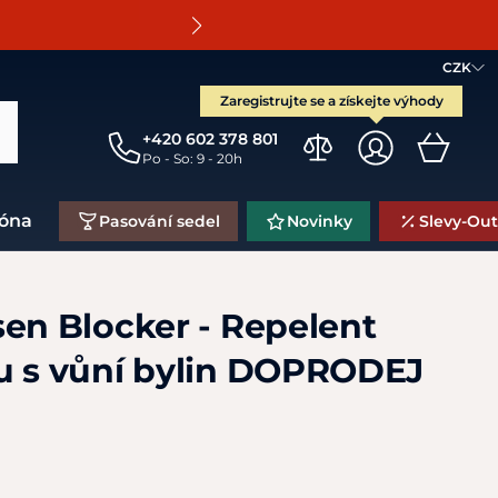
O
CZK
Zaregistrujte se a získejte výhody
+420 602 378 801
Po - So: 9 - 20h
zóna
Pasování sedel
Novinky
Slevy-Out
sen Blocker - Repelent
u s vůní bylin DOPRODEJ