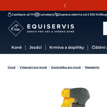
Cashback až 11%
3 prodejny
Doprava zdarma od 2 500 Kč
Blog
Koně
Jezdci
Krmiva a doplňky
Čištění
Úvod
/
Vybavení pro koně
/
Kosmetika pro koně
/
Repelenty