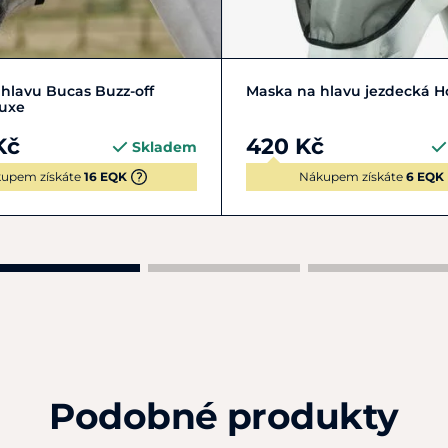
M
FULL | L
PONY | S
COB | M
FULL | L
XFULL
hlavu Bucas Buzz-off
Maska na hlavu jezdecká H
luxe
Kč
420 Kč
Skladem
upem získáte
16 EQK
Nákupem získáte
6 EQK
Podobné produkty