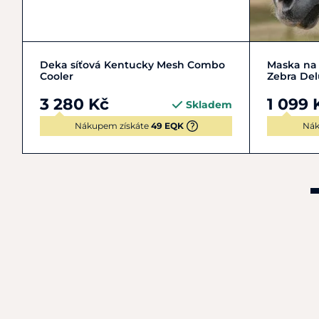
L | 140-145 cm
M | 130-135 cm
COB | 
Deka síťová Kentucky Mesh Combo
Maska na 
Cooler
Zebra De
3 280 Kč
1 099 
Skladem
Nákupem získáte
49 EQK
Nák