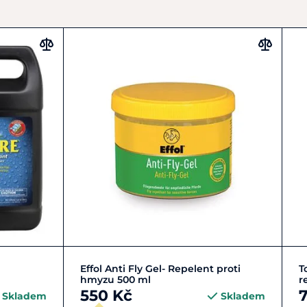
Do košíku
Effol Anti Fly Gel- Repelent proti
T
hmyzu 500 ml
r
550 Kč
Skladem
Skladem