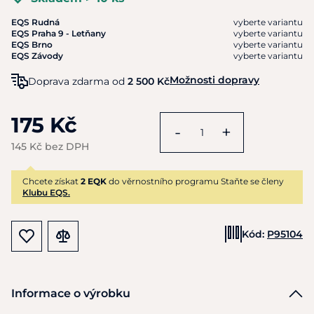
EQS Rudná
vyberte variantu
EQS Praha 9 - Letňany
vyberte variantu
EQS Brno
vyberte variantu
EQS Závody
vyberte variantu
Možnosti dopravy
Doprava zdarma od
2 500 Kč
175 Kč
-
+
145 Kč bez DPH
Chcete získat
2 EQK
do věrnostního programu Staňte se členy
Klubu EQS.
Kód:
P95104
Informace o výrobku