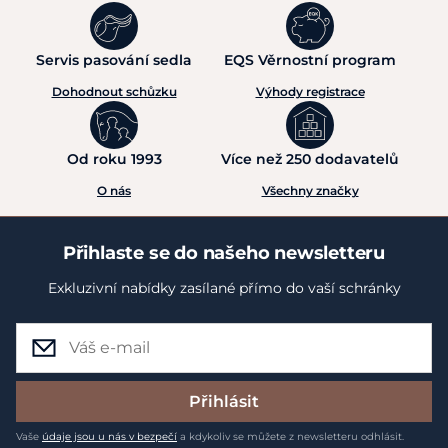
Servis pasování sedla
EQS Věrnostní program
Dohodnout schůzku
Výhody registrace
Od roku 1993
Více než 250 dodavatelů
O nás
Všechny značky
Přihlaste se do našeho newsletteru
Exkluzivní nabídky zasílané přímo do vaší schránky
Přihlásit
Vaše
údaje jsou u nás v bezpečí
a kdykoliv se můžete z newsletteru odhlásit.