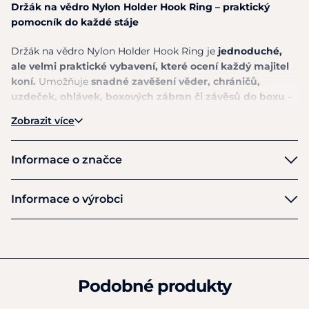
Držák na vědro Nylon Holder Hook Ring – praktický
pomocník do každé stáje
Držák na vědro Nylon Holder Hook Ring je
jednoduché,
ale velmi praktické vybavení, které ocení každý majitel
koní.
Umožňuje
snadné zavěšení věder, chráničů,
uzdeček, ohlávek, boxových zábran či závěsů do boxu
–
doma i na závodech.
Zobrazit více
Díky
pevné nylonové konstrukci je lehký, skladný a
zároveň dostatečně odolný pro každodenní použití
.
Informace o značce
Ideální řešení pro organizaci vybavení ve stáji,
přepravníku nebo při cestování na soutěže
. Pomáhá
Kentucky
Informace o výrobci
udržet pořádek a mít vše potřebné vždy po ruce.
Výrobce
Délka držáku je 25 cm.
Global International Products NV
Přednosti
106 Pont West
Ronse
Podobné produkty
Univerzální využití (vědra, uzdečky, ohlávky, chrániče
BE9600
aj.)
Belgie