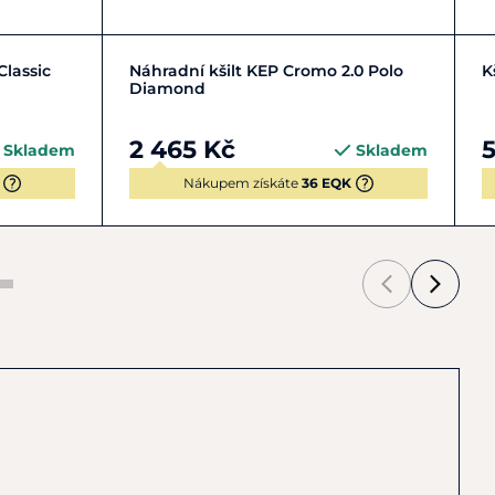
Zobrazit detail
lassic
Náhradní kšilt KEP Cromo 2.0 Polo
K
Diamond
2 465 Kč
5
Skladem
Skladem
Nákupem získáte
36 EQK