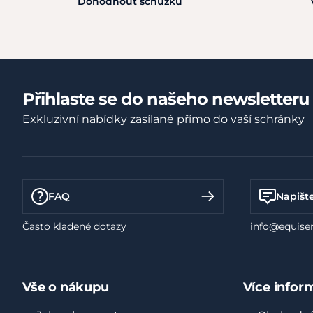
Dohodnout schůzku
Přihlaste se do našeho newsletteru
Exkluzivní nabídky zasílané přímo do vaší schránky
FAQ
Napišt
Často kladené dotazy
info@equiser
Vše o nákupu
Více infor