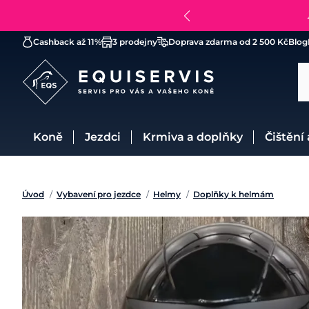
Cashback až 11%
3 prodejny
Doprava zdarma od 2 500 Kč
Blog
Koně
Jezdci
Krmiva a doplňky
Čištění
Úvod
/
Vybavení pro jezdce
/
Helmy
/
Doplňky k helmám