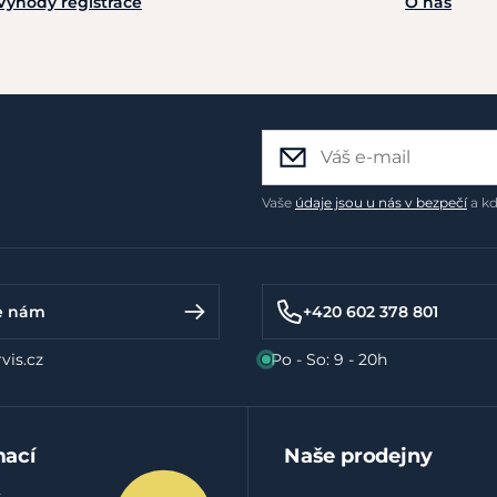
Výhody registrace
O nás
Vaše
údaje jsou u nás v bezpečí
a kd
e nám
+420 602 378 801
vis.cz
Po - So: 9 - 20h
mací
Naše prodejny