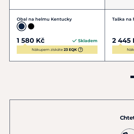
Zobrazit detail
Obal na helmu Kentucky
Taška na
1 580 Kč
2 445 
Skladem
Nákupem získáte
23 EQK
Nák
Chte