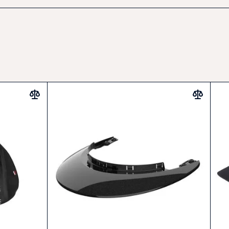
a rychlé vysychání
ápachu a bakterií
na rukavice či doplňky
strukce
oti korozi
ar.com
 zeď
ntní design
edlovny i přepravníku
 práškovou povrchovou úpravou
lhkým hadříkem s jemným čisticím prostředkem. Nepoužívat