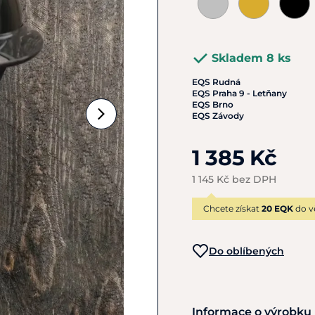
Skladem 8 ks
EQS Rudná
EQS Praha 9 - Letňany
EQS Brno
EQS Závody
1 385 Kč
1 145 Kč bez DPH
Chcete získat
20 EQK
do v
Do oblíbených
Informace o výrobku