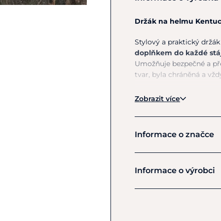
Držák na helmu Kentuc
Stylový a praktický držá
doplňkem do každé stáj
Umožňuje bezpečné a přeh
tvar, byla chráněná a vžd
Díky
chytrému designu
Zobrazit více
rychlejšímu schnutí vnitř
háček
navíc poskytuje 
takže máte vše důležité p
Informace o značce
Robustní kovová konstru
odolnost proti korozi 
Kentucky
držák snadno připevnit k
Informace o výrobci
Hlavní výhody:
Výrobce
Global International Pro
bezpečné uložení 
106 Pont West