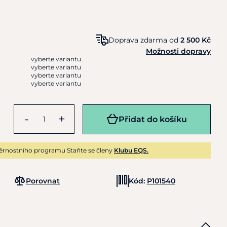
Doprava zdarma od
2 500 Kč
Možnosti dopravy
vyberte variantu
vyberte variantu
vyberte variantu
vyberte variantu
-
+
Přidat do košíku
ěrnostního programu Staňte se členy
Klubu EQS.
Porovnat
Kód:
P101540