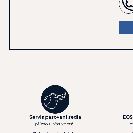
Servis pasování sedla
EQS
přímo u Vás ve stáji
b