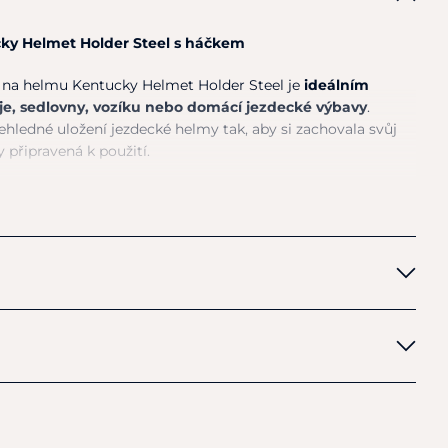
ky Helmet Holder Steel s háčkem
k na helmu Kentucky Helmet Holder Steel je
ideálním
e, sedlovny, vozíku nebo domácí jezdecké výbavy
.
ledné uložení jezdecké helmy tak, aby si zachovala svůj
y připravená k použití.
helma na držáku
přirozeně větrá
, což napomáhá
ní výstelky a omezuje vznik bakterií a zápachu. Integrovaný
prostor pro zavěšení rukavic nebo drobných doplňků
,
o ruce.
kce s práškovou povrchovou úpravou zajišťuje
vysokou
i každodennímu opotřebení
. Díky montážním otvorům lze
amkoliv přesně podle potřeby.
ducts NV
jezdecké helmy