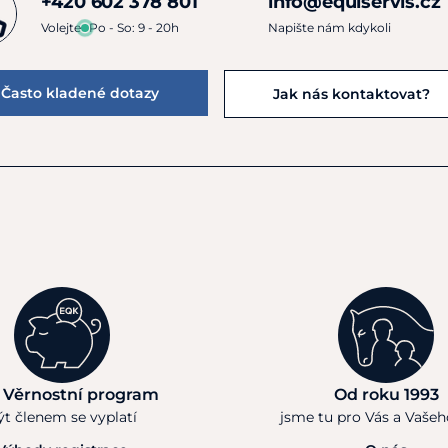
+420 602 378 801
info@equiservis.cz
Volejte
Po - So: 9 - 20h
Napište nám kdykoli
Často kladené dotazy
Jak nás kontaktovat?
 Věrnostní program
Od roku 1993
ýt členem se vyplatí
jsme tu pro Vás a Vaše