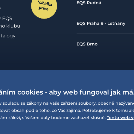
EQS Rudná
y
y EQS
EQS Praha 9 - Letňany
ho klubu
atalogy
EQS Brno
hrany
údajů
áním cookies - aby web fungoval jak má
lowing
í o
v souladu se zákony na Vaše zařízení soubory, obecně nazývan
sti
at obsah podle toho, co Vás zajímá. Potřebujeme k tomu al
ám záleží, s Vašimi daty budeme zacházet slušně.
Tento web v