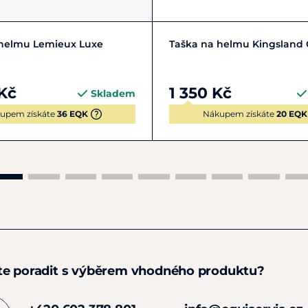
Zobrazit detail
Zobrazit detail
 helmu Lemieux Luxe
Taška na helmu Kingsland C
Kč
1 350 Kč
Skladem
upem získáte
36 EQK
Nákupem získáte
20 EQK
te poradit s výběrem vhodného produktu?