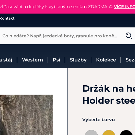
📐Pasování a doplňky k vybraným sedlům ZDARMA 🐴
SLEVA 13% na vše od Cassini!
😮 CRAZY SLEVY AŽ 70% 😮
NAKUPOVAT
CHCI SLEVU
VÍCE INF
Kontakt
Co hledáte? Např. jezdecké boty, granule pro koně...
 a stáj
Western
Psi
Služby
Kolekce
Se
Držák na h
Holder ste
Vyberte barvu