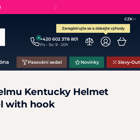
O
CZK
Zaregistrujte se a získejte výhody
+420 602 378 801
Po - So: 9 - 20h
zóna
Pasování sedel
Novinky
Slevy-Out
elmu Kentucky Helmet
el with hook