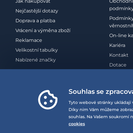
Jak nakupovat
Obchodní
podmínk
Nejčastější dotazy
Podmínk
Doprava a platba
věrnostní
Vrácení a výměna zboží
On-line k
Reklamace
Kariéra
Velikostní tabulky
Kontakt
Nabízené značky
Dotace
Zásady oc
osobních 
Souhlas se zpracov
Whistleb
Prohlášen
Tyto webové stránky ukládají 
přístupno
Díky nim Vám můžeme zobrazov
souhlas. Na Vašem soukromí n
cookies