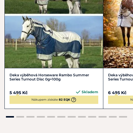
Deka výběhová Horseware Rambo Summer
Deka výběho
Series Turnout Disc 0g+100g
Series Turnou
Skladem
5 495 Kč
6 495 Kč
Nákupem získáte
82 EQK
N