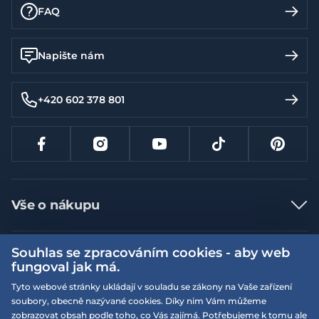
FAQ
Napište nám
+420 602 378 801
Vše o nákupu
Jak nakupovat
Souhlas se zpracováním cookies - aby web
Více informací
Nejčastější dotazy
fungoval jak má.
Doprava a platba
Obchodní podmínky
Tyto webové stránky ukládají v souladu se zákony na Vaše zařízení
soubory, obecně nazývané cookies. Díky nim Vám můžeme
Vrácení a výměna zboží
Naše prodejny
Podmínky EQS věrnostního klubu
zobrazovat obsah podle toho, co Vás zajímá. Potřebujeme k tomu ale