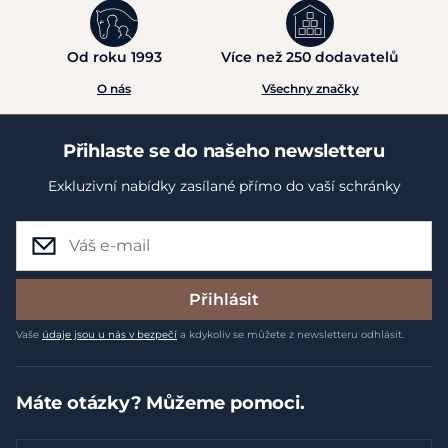
Od roku 1993
Více než 250 dodavatelů
O nás
Všechny značky
Přihlaste se do našeho newsletteru
Exkluzivní nabídky zasílané přímo do vaší schránky
Přihlásit
Vaše
údaje jsou u nás v bezpečí
a kdykoliv se můžete z newsletteru odhlásit.
Máte otázky? Můžeme pomoci.