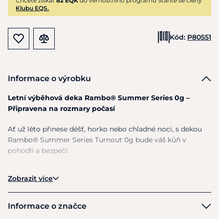
Chcete získat
82 EQK
do věrnostního programu Staňte se členy
Klubu EQS.
Kód:
P80551
Informace o výrobku
Letní výběhová deka Rambo® Summer Series 0g –
Připravena na rozmary počasí
Ať už léto přinese déšť, horko nebo chladné noci, s dekou
Rambo® Summer Series Turnout 0g bude váš kůň v
pohodlí a bezpečí.
Voděodolná a prodyšná
softshellová vrchní část
Zobrazit více
ochrání před nečekanými přeháňkami
Boční panely z 600D síťoviny
zajišťují proudění
vzduchu a odvádějí přebytečné teplo
Informace o značce
UV ochrana 75 %
– ideální pro slunné dny