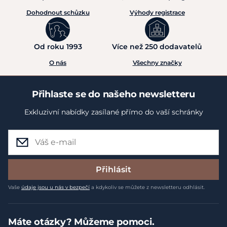
Dohodnout schůzku
Výhody registrace
Od roku 1993
Více než 250 dodavatelů
O nás
Všechny značky
Přihlaste se do našeho newsletteru
Exkluzivní nabídky zasílané přímo do vaší schránky
Přihlásit
Vaše
údaje jsou u nás v bezpečí
a kdykoliv se můžete z newsletteru odhlásit.
Máte otázky? Můžeme pomoci.