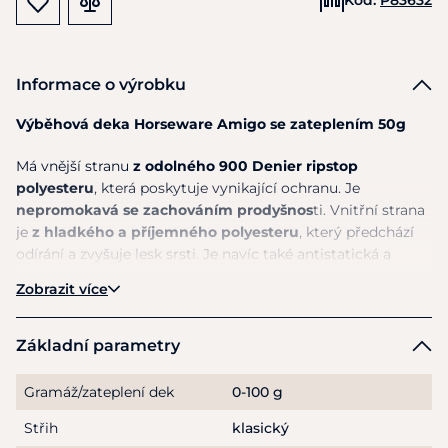
Informace o výrobku
Výběhová deka Horseware Amigo se zateplením 50g
Má vnější stranu
z odolného 900 Denier ripstop
polyesteru
, která poskytuje vynikající ochranu. Je
nepromokavá se zachováním prodyšnos
ti. Vnitřní strana
je
z hladkého a příjemného polyesteru
, který předchází
odírání a zvyšuje lesk srsti. Je navíc také antistatická a
antibakteriální. Střih deky má speciální oblouky kolem
Zobrazit více
nohou, které
zachovávají koni pohodlí a svobodu
pohybu
.
Základní parametry
Zapíná se na dvě T přezky vepředu, má nastavitelné křížové
zapínání pod břichem koně a ještě ji jistí podocasní šňůra.
Gramáž/zateplení dek
0-100 g
Deka je kompatibilní s Horseware liner systémem
a lze k
Střih
klasický