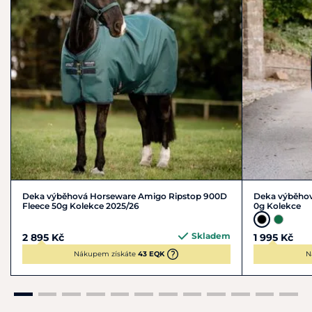
Deka výběhová Horseware Amigo Ripstop 900D
Deka výběhov
Fleece 50g Kolekce 2025/26
0g Kolekce
Skladem
2 895 Kč
1 995 Kč
Nákupem získáte
43 EQK
N