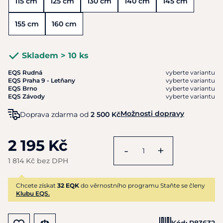
115 cm
125 cm
130 cm
140 cm
145 cm
155 cm
160 cm
Skladem > 10 ks
EQS Rudná
vyberte variantu
EQS Praha 9 - Letňany
vyberte variantu
EQS Brno
vyberte variantu
EQS Závody
vyberte variantu
Možnosti dopravy
Doprava zdarma od
2 500 Kč
2 195 Kč
-
+
1 814 Kč bez DPH
Chcete získat
32 EQK
do věrnostního programu Staňte se členy
Klubu EQS.
Kód:
P83632