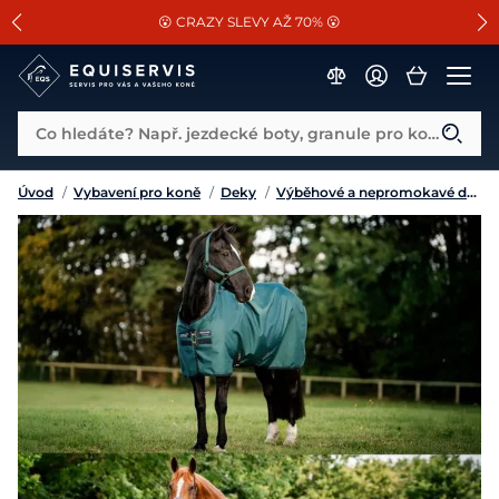
📐Pasování a doplňky k vybraným sedlům ZDARMA 🐴
SLEVA 13% na vše od Cassini!
😮 CRAZY SLEVY AŽ 70% 😮
Co hledáte? Např. jezdecké boty, granule pro koně...
Úvod
/
Vybavení pro koně
/
Deky
/
Výběhové a nepromokavé deky