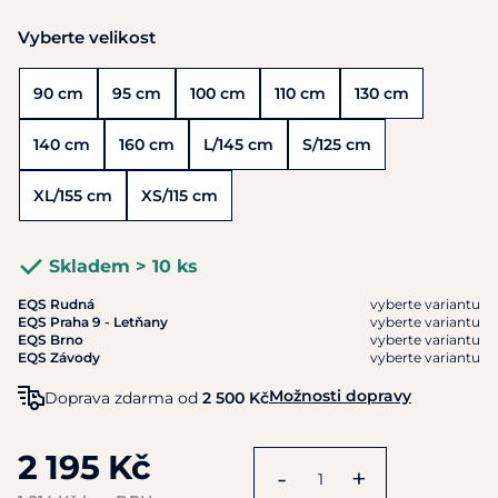
Vyberte velikost
90 cm
95 cm
100 cm
110 cm
130 cm
140 cm
160 cm
L/145 cm
S/125 cm
XL/155 cm
XS/115 cm
Skladem > 10 ks
EQS Rudná
vyberte variantu
EQS Praha 9 - Letňany
vyberte variantu
EQS Brno
vyberte variantu
EQS Závody
vyberte variantu
Možnosti dopravy
Doprava zdarma od
2 500 Kč
2 195 Kč
-
+