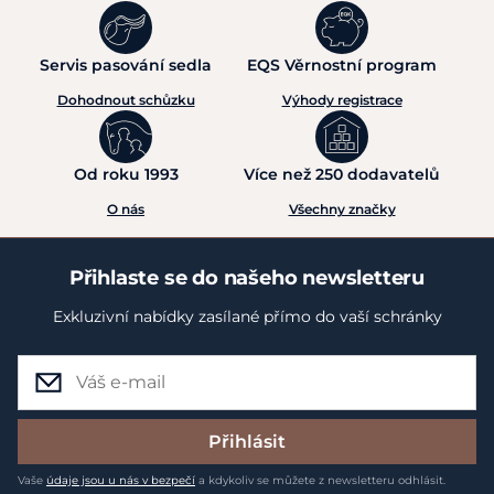
Servis pasování sedla
EQS Věrnostní program
Dohodnout schůzku
Výhody registrace
Od roku 1993
Více než 250 dodavatelů
O nás
Všechny značky
Přihlaste se do našeho newsletteru
Exkluzivní nabídky zasílané přímo do vaší schránky
Přihlásit
Vaše
údaje jsou u nás v bezpečí
a kdykoliv se můžete z newsletteru odhlásit.