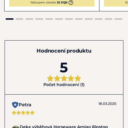
Nákupem získáte
32 EQK
N
Hodnocení produktu
5
Počet hodnocení (1)
18.03.2025
Petra
Deka výběhová Horseware Amigo Ripstop