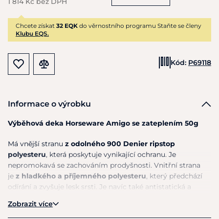
1 814 Kč bez DPH
Chcete získat
32 EQK
do věrnostního programu Staňte se členy
Klubu EQS.
Kód:
P69118
Informace o výrobku
Výběhová deka Horseware Amigo se zateplením 50g
Má vnější stranu
z odolného 900 Denier ripstop
polyesteru
, která poskytuje vynikající ochranu. Je
nepromokavá se zachováním prodyšnosti. Vnitřní strana
je
z hladkého a příjemného polyesteru
, který předchází
odírání a zvyšuje lesk srsti. Je navíc také antistatická a
antibakteriální. Střih deky má speciální oblouky kolem
Zobrazit více
nohou, které
zachovávají koni pohodlí a svobodu