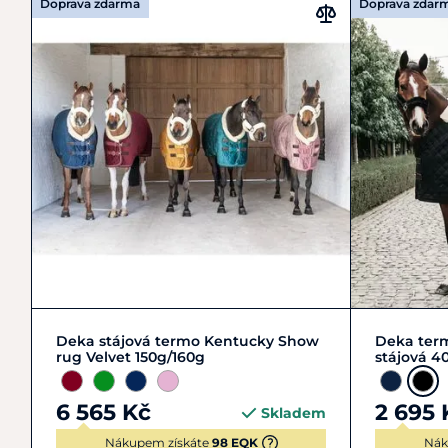
Doprava zdarma
Doprava zdar
L | 140-145 cm
XL | 150-155 cm
L | 140
Deka stájová termo Kentucky Show
Deka ter
rug Velvet 150g/160g
stájová 4
6 565 Kč
2 695 
Skladem
Nákupem získáte
98 EQK
Nák