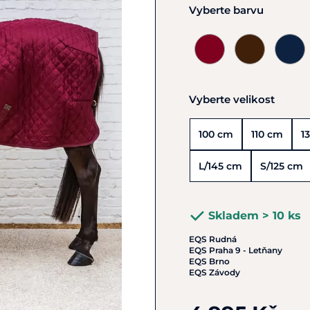
Vyberte barvu
Vyberte velikost
100 cm
110 cm
1
L/145 cm
S/125 cm
Skladem > 10 ks
EQS Rudná
EQS Praha 9 - Letňany
EQS Brno
EQS Závody