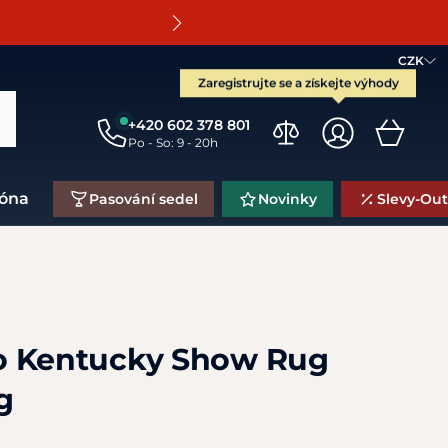
O
CZK
Zaregistrujte se a získejte výhody
+420 602 378 801
Po - So: 9 - 20h
zóna
Pasování sedel
Novinky
Slevy-Out
o Kentucky Show Rug
g