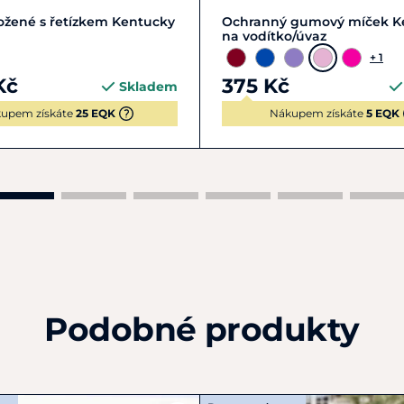
Zobrazit detail
Zobrazit detail
ožené s řetízkem Kentucky
Ochranný gumový míček K
na vodítko/úvaz
+ 1
Kč
375 Kč
Skladem
upem získáte
25 EQK
Nákupem získáte
5 EQK
Podobné produkty