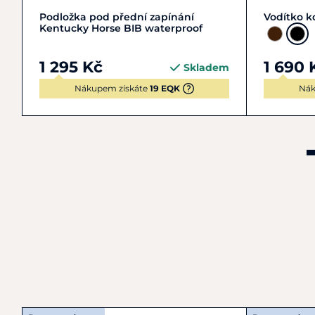
Zobrazit detail
Podložka pod přední zapínání
Vodítko k
Kentucky Horse BIB waterproof
1 295 Kč
1 690 
Skladem
Nákupem získáte
19 EQK
Nák