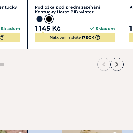
Zobrazit detail
entucky
Podložka pod přední zapínání
K
Kentucky Horse BIB winter
1 145 Kč
1
Skladem
Skladem
Nákupem získáte
17 EQK