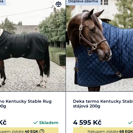
ma
Doprava zdarma
-145 cm
XL | 150-155 cm
L | 140-145 cm
M | 130-13
mo Kentucky Stable Rug
Deka termo Kentucky Stab
00g
stájová 200g
Kč
4 595 Kč
Skladem
upem získáte
40 EQK
Nákupem získáte
68 EQK