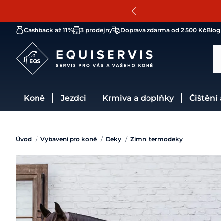
Cashback až 11%
3 prodejny
Doprava zdarma od 2 500 Kč
Blog
Koně
Jezdci
Krmiva a doplňky
Čištění
Úvod
/
Vybavení pro koně
/
Deky
/
Zimní termodeky