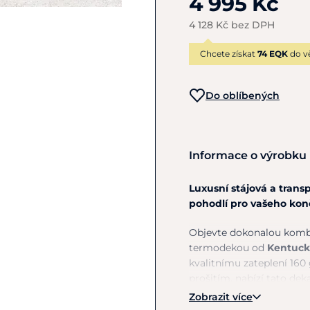
4 995 Kč
4 128 Kč bez DPH
Chcete získat
74 EQK
do v
Do oblíbených
Informace o výrobku
Luxusní stájová a trans
pohodlí pro vašeho kon
Objevte dokonalou kombin
termodekou od
Kentuck
kvalitnímu zateplení 16
prošitím, nabízí tato deka
Zobrazit více
Hlavní přednosti: