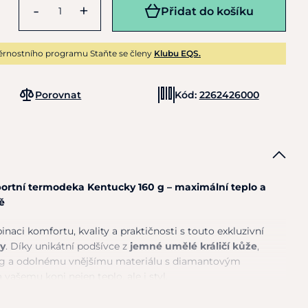
-
+
Přidat do košíku
ěrnostního programu Staňte se členy
Klubu EQS.
Porovnat
Kód:
2262426000
portní termodeka Kentucky 160 g – maximální teplo a
ě
aci komfortu, kvality a praktičnosti s touto exkluzivní
y
. Díky unikátní podšívce z
jemné umělé králičí kůže
,
0 g a odolnému vnějšímu materiálu s diamantovým
 vašemu koni nejen teplo, ale i styl.