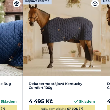
Doprava zdarma
Dop
5 cm
L | 140-145 cm
XL | 150-155 cm
le Rug
Deka termo stájová Kentucky
D
Comfort 100g
C
4 495 Kč
Skladem
Skladem
Nákupem získáte
67 EQK