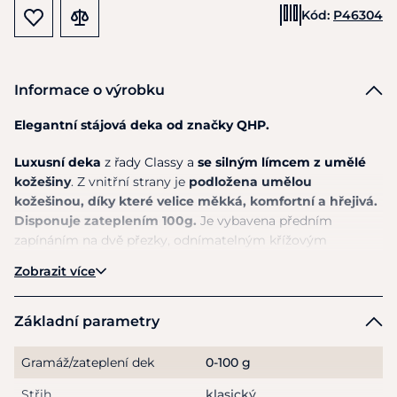
Kód:
P46304
Informace o výrobku
Elegantní stájová deka od značky QHP.
Luxusní deka
z řady Classy a
se silným límcem z umělé
kožešiny
. Z vnitřní strany je
podložena umělou
kožešinou, díky které velice měkká, komfortní a hřejivá.
D
isponuje zateplením 100g.
Je vybavena předním
zapínáním na dvě přezky, odnímatelným křížovým
zapínáním pod břichem, popruhy mezi zadní nohy a
Zobrazit více
podocasní šňůrou.
Materiál:
100% polyester
Základní parametry
Pokyny k péči
:
Lze prát na 30°C. Zapněte suché zipy a
Gramáž/zateplení dek
0-100 g
všechny přezky.
Střih
klasický