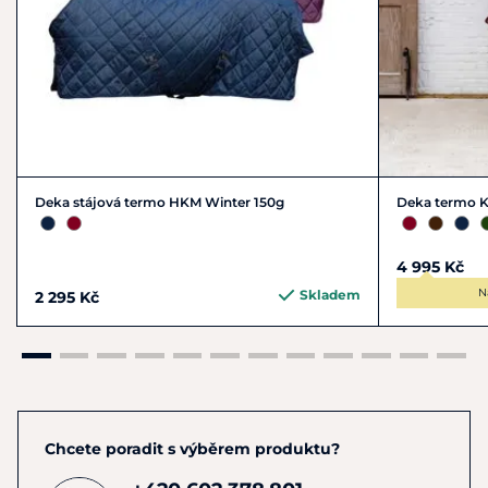
Deka stájová termo HKM Winter 150g
Deka termo K
4 995 Kč
N
Skladem
2 295 Kč
Chcete poradit s výběrem produktu?