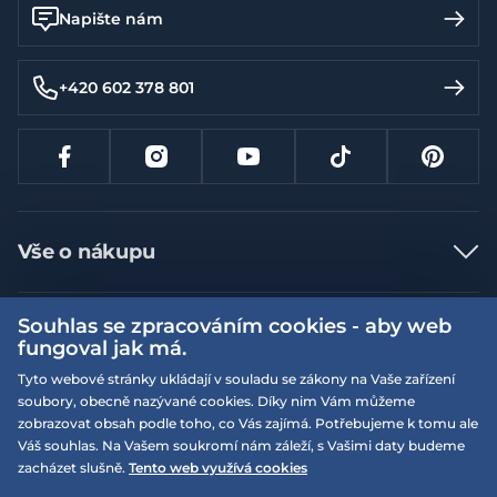
Napište nám
+420 602 378 801
Vše o nákupu
Jak nakupovat
Souhlas se zpracováním cookies - aby web
Více informací
Nejčastější dotazy
fungoval jak má.
Doprava a platba
Obchodní podmínky
Tyto webové stránky ukládají v souladu se zákony na Vaše zařízení
soubory, obecně nazývané cookies. Díky nim Vám můžeme
Vrácení a výměna zboží
Naše prodejny
Podmínky EQS věrnostního klubu
zobrazovat obsah podle toho, co Vás zajímá. Potřebujeme k tomu ale
Reklamace
Váš souhlas. Na Vašem soukromí nám záleží, s Vašimi daty budeme
On-line katalogy
EQS Rudná
zacházet slušně.
Tento web využívá cookies
Velikostní tabulky
Nyní zavřeno ‧ otevřeno od 09:00, Pá
Kariéra
© 2026 EQUISERVIS spol. s r.o. - založeno 1993