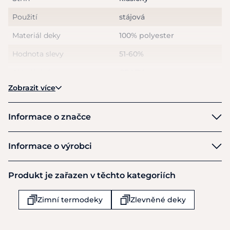
Fotografie je pouze ilustrační.
Použití
stájová
Materiál deky
100% polyester
Hodnota slevy
51-60%
Aktuální akce
CRAZY ceny
Zobrazit více
Informace o značce
QHP
Informace o výrobci
Výrobce
Produkt je zařazen v těchto kategoriích
Brands of Q
Richterlaan 7
Zimní termodeky
Zlevněné deky
Drachten
9207 JT
Nizozemsko