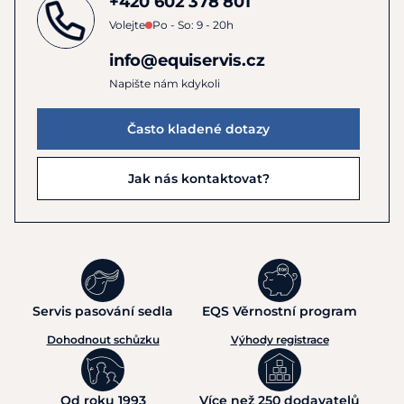
+420 602 378 801
Volejte
Po - So: 9 - 20h
info@equiservis.cz
Napište nám kdykoli
Často kladené dotazy
Jak nás kontaktovat?
Servis pasování sedla
EQS Věrnostní program
Dohodnout schůzku
Výhody registrace
Od roku 1993
Více než 250 dodavatelů