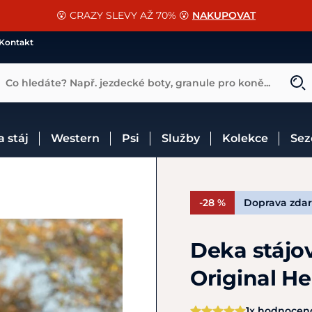
📐Pasování a doplňky k vybraným sedlům ZDARMA 🐴
SLEVA 13% na vše od Cassini!
😮 CRAZY SLEVY AŽ 70% 😮
NAKUPOVAT
CHCI SLEVU
VÍCE INF
Kontakt
Co hledáte? Např. jezdecké boty, granule pro koně...
 a stáj
Western
Psi
Služby
Kolekce
Se
-28 %
Doprava zda
Deka stájo
Original 
1x hodnocen