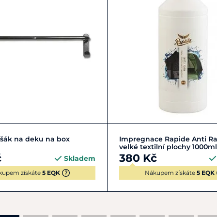
Do košíku
Do košíku
šák na deku na box
Impregnace Rapide Anti Ra
velké textilní plochy 1000ml
č
380 Kč
Skladem
kupem získáte
5 EQK
Nákupem získáte
5 EQK