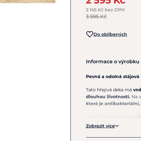
2 595 Kč
2 145 Kč bez DPH
3 595 Kč
Do oblíbených
Informace o výrobku
Pevná a odolná stájová
Tato hřejivá deka má
vně
dlouhou životností.
Na v
která je antibakteriální,
Výplň
z
termovlákna
zaj
Zobrazit více
Technologie Vari Layer
p
nachází v oblasti zad
a