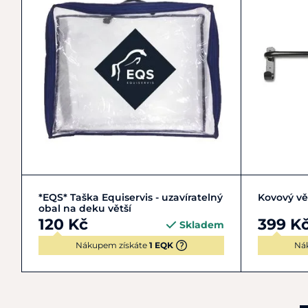
Do košíku
*EQS* Taška Equiservis - uzavíratelný
Kovový vě
obal na deku větší
120 Kč
399 K
Skladem
Nákupem získáte
1 EQK
Ná