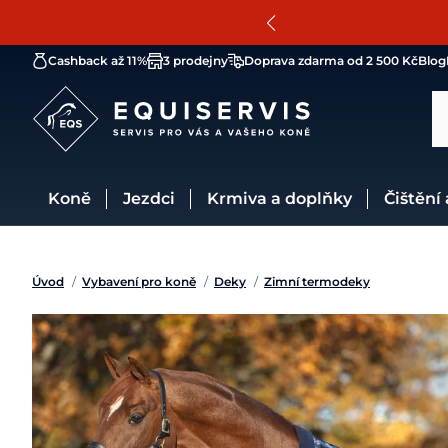
Cashback až 11%
3 prodejny
Doprava zdarma od 2 500 Kč
Blog
Koně
Jezdci
Krmiva a doplňky
Čištění
Úvod
/
Vybavení pro koně
/
Deky
/
Zimní termodeky