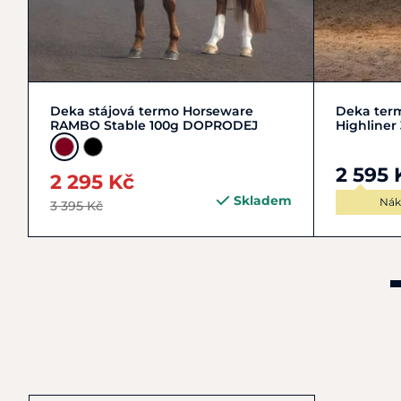
Zobrazit detail
XL | 15
Deka stájová termo Horseware
Deka term
RAMBO Stable 100g DOPRODEJ
Highliner
2 595 
2 295 Kč
Skladem
Nák
3 395 Kč