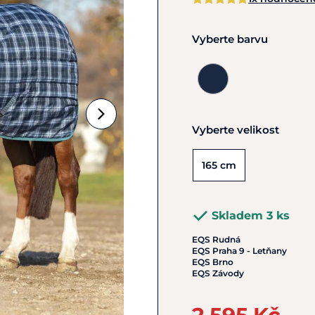
Vyberte barvu
Vyberte velikost
165 cm
Skladem 3 ks
EQS Rudná
EQS Praha 9 - Letňany
EQS Brno
EQS Závody