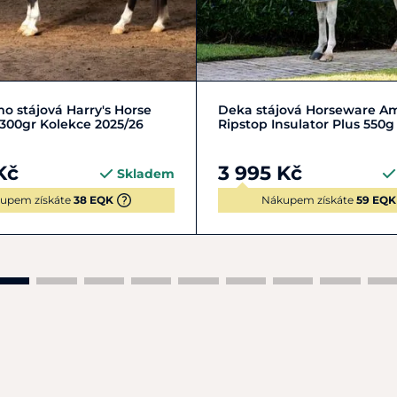
0-155 cm
XXL | 160-165 cm
L | 140-145 cm
XL | 150-15
o stájová Harry's Horse
Deka stájová Horseware A
 300gr Kolekce 2025/26
Ripstop Insulator Plus 550g
Kč
3 995 Kč
Skladem
upem získáte
38 EQK
Nákupem získáte
59 EQK