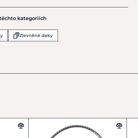
 těchto kategoriích
td
ky
Zlevněné deky