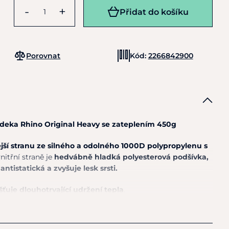
-
+
Přidat do košíku
Porovnat
Kód:
2266842900
 deka Rhino Original Heavy se zateplením 450
g
jší stranu
ze
silného
a
odolného 1000D polypropylenu s
nitřní straně je
hedvábně hladká polyesterová podšívka,
 antistatická a zvyšuje lesk srsti.
išťuje dlouhotrvající udržení tepla
.
oskytuje koni maximální pohodlí.
Nejvíce zateplení se
po bocích se gramáž výplně snižuje.
To umožňuje,
aby