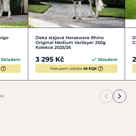
5 cm
L | 140-145 cm
M | 130-135 cm
migo
Deka stájová Horseware Rhino
D
Original Medium Varilayer 250g
C
Kolekce 2025/26
3 295 Kč
2
Skladem
Skladem
Nákupem získáte
49 EQK