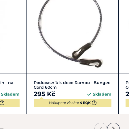
Do košíku
in - na
Podocasník k dece Rambo - Bungee
P
Cord 60cm
C
295 Kč
Skladem
Skladem
Nákupem získáte
4 EQK