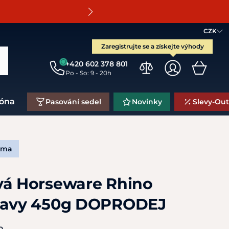
O
CZK
Zaregistrujte se a získejte výhody
+420 602 378 801
Po - So: 9 - 20h
zóna
Pasování sedel
Novinky
Slevy-Out
rma
vá Horseware Rhino
Heavy 450g DOPRODEJ
o