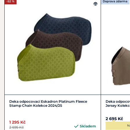
-52 %
Doprava zdarma
Deka odpocovací Eskadron Platinum Fleece
Deka odpocov
Stamp Chain Kolekce 2024/25
Jersey Kolekc
2 695 Kč
1 295 Kč
N
Skladem
2 695 Kč