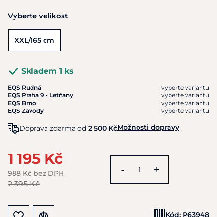
Vyberte velikost
XXL/165 cm
Skladem 1 ks
EQS Rudná
vyberte variantu
EQS Praha 9 - Letňany
vyberte variantu
EQS Brno
vyberte variantu
EQS Závody
vyberte variantu
Možnosti dopravy
Doprava zdarma od
2 500 Kč
1 195 Kč
-
+
988 Kč bez DPH
2 395 Kč
Kód:
P63948