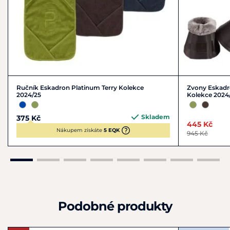
Ručník Eskadron Platinum Terry Kolekce
Zvony Eskadro
2024/25
Kolekce 2024
Skladem
375 Kč
445 Kč
Nákupem získáte
5 EQK
945 Kč
Podobné produkty