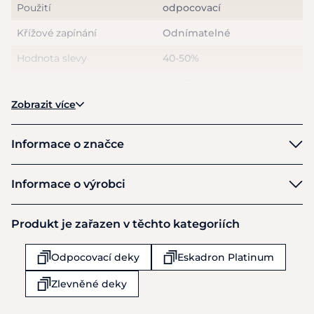
Použití
odpocovací
Křížové zapínání
Odnímatelné
Hodnota slevy
40-50%
Aktuální akce
CRAZY ceny
Zobrazit více
Informace o značce
Eskadron
Informace o výrobci
Výrobce
Produkt je zařazen v těchto kategoriích
Pikeur Reitmoden Brinkmann GmbH & Co. KG
Esch 19
Odpocovací deky
Eskadron Platinum
Werther
33824
Zlevněné deky
Německo
+49 5203 / 704 - 0