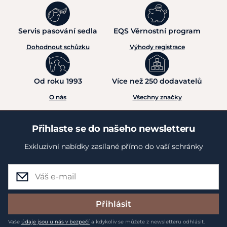
Servis pasování sedla
EQS Věrnostní program
Dohodnout schůzku
Výhody registrace
Od roku 1993
Více než 250 dodavatelů
O nás
Všechny značky
Přihlaste se do našeho newsletteru
Exkluzivní nabídky zasílané přímo do vaší schránky
Přihlásit
Vaše
údaje jsou u nás v bezpečí
a kdykoliv se můžete z newsletteru odhlásit.