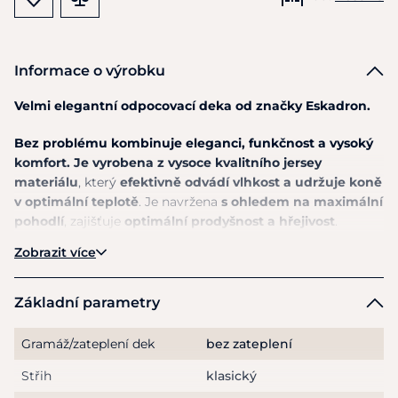
Informace o výrobku
Velmi elegantní odpocovací deka od značky Eskadron.
Bez problému kombinuje eleganci, funkčnost a vysoký
komfort. Je vyrobena z vysoce kvalitního jersey
materiálu
, který
efektivně odvádí vlhkost a udržuje koně
v optimální teplotě
. Je navržena
s ohledem na maximální
pohodlí
, zajišťuje
optimální prodyšnost a hřejivost
.
Praktické přední zapínání, integrovaný popruh pod ocas
Zobrazit více
a popruhy pod břichem
poskytují
bezpečné uchycení a
minimalizují možnost sklouznutí.
Základní parametry
Dopřejte svému koni to nejlepší po každém tréninku, nebo
závodu!
Gramáž/zateplení dek
bez zateplení
Střih
klasický