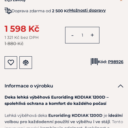
Možnosti dopravy
Doprava zdarma od
2 500 Kč
1 598 Kč
-
+
1 321 Kč bez DPH
1 880 Kč
Kód:
P98926
Informace o výrobku
Deka lehká výběhová Euroriding KODIAK 1200D –
spolehlivá ochrana a komfort do každého počasí
Lehká výběhová deka
Euroriding KODIAK 1200D
je
ideální
volbou pro každodenní použití ve výběhu i ve stáji
. Tento