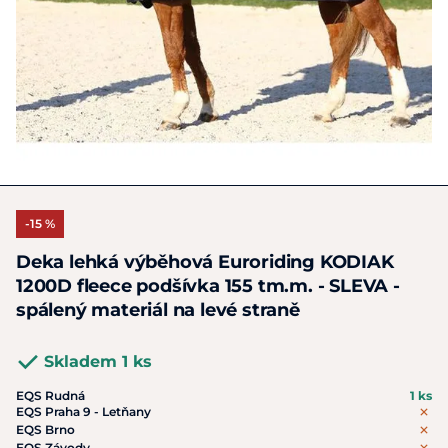
-15 %
Deka lehká výběhová Euroriding KODIAK
1200D fleece podšívka 155 tm.m. - SLEVA -
spálený materiál na levé straně
Skladem 1 ks
EQS Rudná
1 ks
EQS Praha 9 - Letňany
EQS Brno
EQS Závody