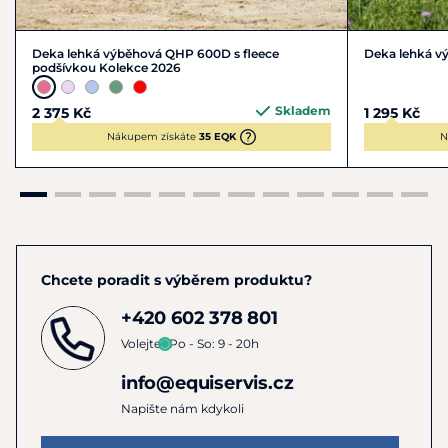
Deka lehká výběhová QHP 600D s fleece
Deka lehká v
podšívkou Kolekce 2026
Skladem
2 375 Kč
1 295 Kč
Nákupem získáte
35 EQK
N
Chcete poradit s výběrem produktu?
+420 602 378 801
Volejte
Po - So: 9 - 20h
info@equiservis.cz
Napište nám kdykoli