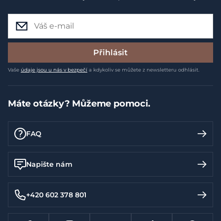
Přihlásit
Vaše
údaje jsou u nás v bezpečí
a kdykoliv se můžete z newsletteru odhlásit.
Máte otázky? Můžeme pomoci.
FAQ
Napište nám
+420 602 378 801