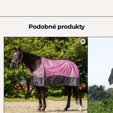
odolný materiál 1200D Oxford nylon
+49 4123 929170
nepromokavá a zároveň prodyšná
info@euroriding.de
vhodná do výběhu i do stáje
fleece podšívka pro příjemný komfort
lehké zateplení bez přehřívání
Podobné produkty
křížové zapínání pod břichem na T-přezky
zapínání na hrudi
elastické popruhy mezi zadními nohami
stabilní a bezpečné usazení
ideální pro každodenní použití
Materiál:
1200D Oxford nylon (vnější část), fleece podšívka +
nylonová podšívka.
Pokyny k péči:
Doporučujeme čistit podle potřeby, prát na
šetrný program a nechat volně uschnout. Nesušte v sušičce
a nevystavujte přímému zdroji tepla.
Fotografie je pouze ilustrační.