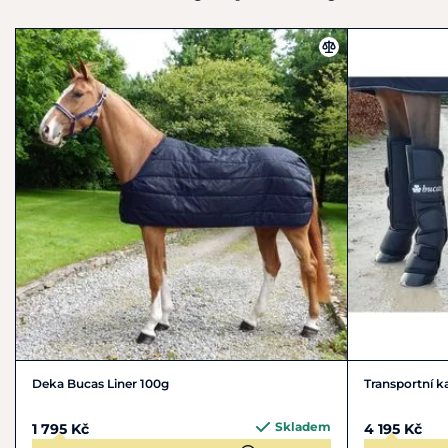
Deka Bucas Liner 100g
Transportní 
Skladem
1 795 Kč
4 195 Kč