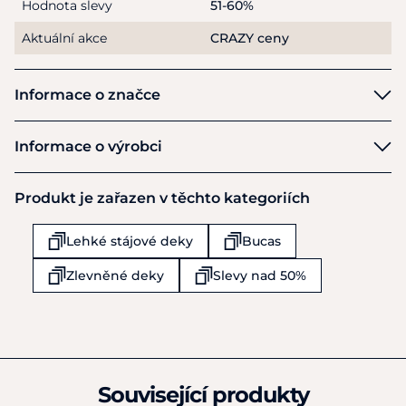
Hodnota slevy
51-60%
aviváž. Sušte pouze na vzduchu a nesušte v sušičce.
Nečistěte chemicky.
Aktuální akce
CRAZY ceny
Informace o značce
Bucas
Informace o výrobci
Výrobce
Produkt je zařazen v těchto kategoriích
Bucas Ltd.
Togher Ind Estate
Lehké stájové deky
Bucas
Cork
T12R201
Zlevněné deky
Slevy nad 50%
Irsko
(+353) 21 4312200
admin@bucas.com
Související produkty