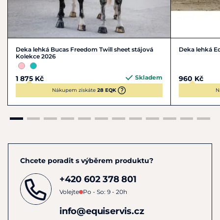
Deka lehká Bucas Freedom Twill sheet stájová
Deka lehká 
Kolekce 2026
Skladem
1 875 Kč
960 Kč
Nákupem získáte
28 EQK
N
Chcete poradit s výběrem produktu?
+420 602 378 801
Volejte
Po - So: 9 - 20h
info@equiservis.cz