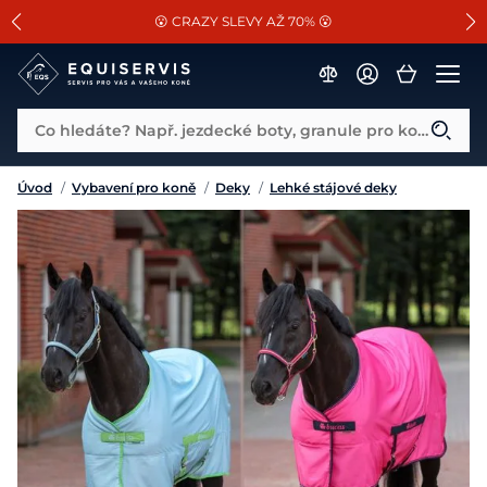
📐Pasování a doplňky k vybraným sedlům ZDARMA 🐴
SLEVA 13% na vše od Cassini!
😮 CRAZY SLEVY AŽ 70% 😮
Co hledáte? Např. jezdecké boty, granule pro koně...
Úvod
/
Vybavení pro koně
/
Deky
/
Lehké stájové deky