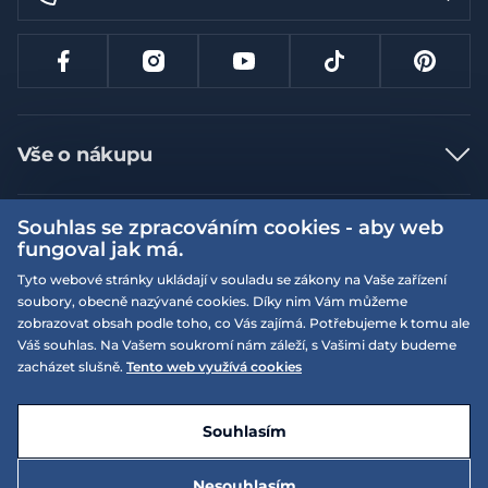
Vše o nákupu
Jak nakupovat
Souhlas se zpracováním cookies - aby web
Více informací
Nejčastější dotazy
fungoval jak má.
Doprava a platba
Obchodní podmínky
Tyto webové stránky ukládají v souladu se zákony na Vaše zařízení
soubory, obecně nazývané cookies. Díky nim Vám můžeme
Vrácení a výměna zboží
Naše prodejny
Podmínky EQS věrnostního klubu
zobrazovat obsah podle toho, co Vás zajímá. Potřebujeme k tomu ale
Reklamace
Váš souhlas. Na Vašem soukromí nám záleží, s Vašimi daty budeme
On-line katalogy
EQS Rudná
zacházet slušně.
Tento web využívá cookies
Velikostní tabulky
Nyní zavřeno ‧ otevřeno od 09:00, Po
Kariéra
© 2026 EQUISERVIS spol. s r.o. - založeno 1993
E-shop vytvořila a technicky zajišťuje
SIMPLIA.cz
Nabízené značky
Kontakt
Souhlasím
Dotace
EQS Praha 9 - Letňany
Nyní zavřeno ‧ otevřeno od 09:00, Po
Nesouhlasím