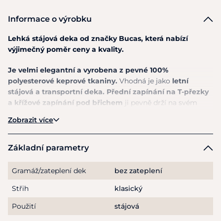
Informace o výrobku
Lehká stájová deka od značky Bucas, která nabízí
výjimečný poměr ceny a kvality.
Je velmi elegantní a vyrobena z pevné 100%
polyesterové keprové tkaniny.
Vhodná je jako
letní
stájová a transportní deka. Přední zapínání na T-přezky
a křížové zapínání pod břichem
ji pevně drží na svém
místě.
Zobrazit více
Vyznačuje se střihem "Freedom Cut", který je považován
za "slim fit
". Je to jediná řada Bucas, která nemá ramenní
Základní parametry
záševky. Z tohoto důvodu koním, kteří jsou užší, nebo
koním plnokrevného typu dobře sedí normální velikost, ale
Gramáž/zateplení dek
bez zateplení
koním typu cob a mohutnějším by tento střih mohl být
trochu těsný.
Střih
klasický
Použití
stájová
Pokyny k péči:
Výrobky Bucas lze prát v pračce při
maximální teplotě 30ºC na jemný cyklus. Nepoužívejte