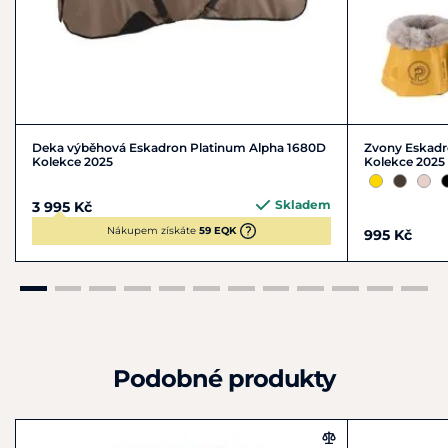
Deka výběhová Eskadron Platinum Alpha 1680D
Zvony Eskadro
Kolekce 2025
Kolekce 2025
Skladem
3 995 Kč
Nákupem získáte
59 EQK
995 Kč
Podobné produkty