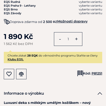
EQS Rudná
vyberte variantu
EQS Praha 9 - Letňany
vyberte variantu
EQS Brno
vyberte variantu
EQS Závody
vyberte variantu
Možnosti dopravy
Doprava zdarma od
2 500 Kč
1 890 Kč
-
+
1 562 Kč bez DPH
Chcete získat
28 EQK
do věrnostního programu Staňte se členy
Klubu EQS.
Kód:
P81251
Informace o výrobku
Luxusní deka s měkkým umělým kožíškem – nový