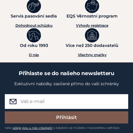
Servis pasování sedla
EQS Věrnostní program
Dohodnout schůzku
Výhody registrace
Od roku 1993
Více než 250 dodavatelů
O nás
Všechny značky
Přihlaste se do našeho newsletteru
Exkluzivní nabídky zasílané přímo do vaší schránky
Přihlásit
Vaše
údaje jsou u nás v bezpečí
a kdykoliv se můžete z newsletteru odhlásit.