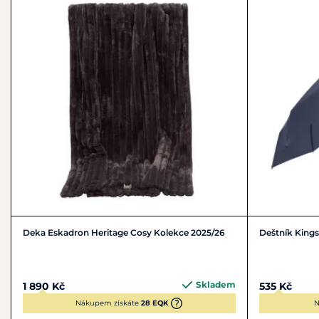
Deka Eskadron Heritage Cosy Kolekce 2025/26
Deštník King
Skladem
1 890 Kč
535 Kč
Nákupem získáte
28 EQK
N