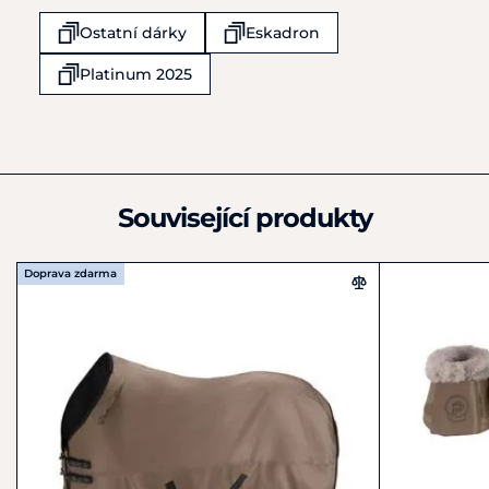
Esch 19
Ostatní dárky
Eskadron
Werther
33824
Platinum 2025
Německo
+49 5203 / 704 - 0
info@pikeur.de
Související produkty
Doprava zdarma