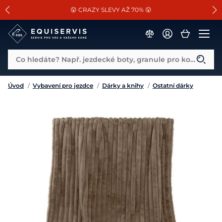
📐Pasování a doplňky k vybraným sedlům ZDARMA 🐴
SLEVA 13% na vše od Cassini!
😮 CRAZY SLEVY AŽ 70% 😮
Co hledáte? Např. jezdecké boty, granule pro koně...
Úvod
/
Vybavení pro jezdce
/
Dárky a knihy
/
Ostatní dárky