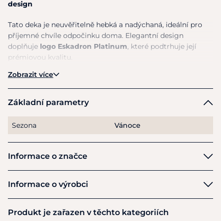
design
Tato deka je neuvěřitelně hebká a nadýchaná, ideální pro
příjemné chvíle odpočinku doma. Elegantní design
doplňuje
logo Eskadron Platinum
, které podtrhuje její
prémiovou kvalitu.
Zobrazit více
Rozměry:
150 x 200 cm – ideální velikost pro pohodlné
přikrytí a útulné zahřátí.
Základní parametry
Sezona
Vánoce
Informace o značce
Eskadron
Informace o výrobci
Výrobce
Produkt je zařazen v těchto kategoriích
Pikeur Reitmoden Brinkmann GmbH & Co. KG