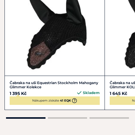
Čabraka na uši Equestrian Stockholm Mahogany
Čabraka na uš
Glimmer Kolekce
Glimmer KO
Skladem
1 395 Kč
1 645 Kč
Nákupem získáte
41 EQK
N