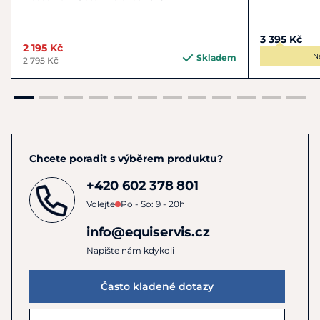
3 395 Kč
2 195 Kč
N
Skladem
2 795 Kč
Chcete poradit s výběrem produktu?
+420 602 378 801
Volejte
Po - So: 9 - 20h
info@equiservis.cz
Napište nám kdykoli
Často kladené dotazy