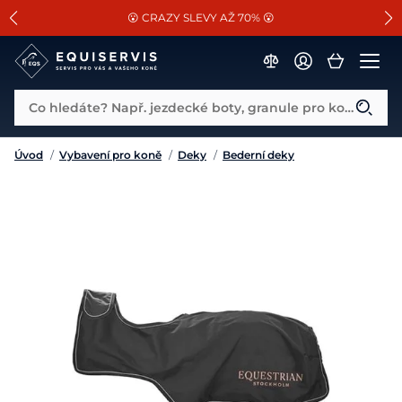
📐Pasování a doplňky k vybraným sedlům ZDARMA 🐴
SLEVA 13% na vše od Cassini!
😮 CRAZY SLEVY AŽ 70% 😮
Co hledáte? Např. jezdecké boty, granule pro koně...
Úvod
/
Vybavení pro koně
/
Deky
/
Bederní deky