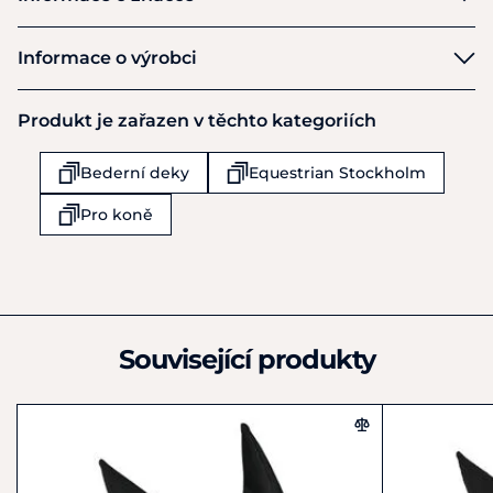
Equestrian Stockholm
Informace o výrobci
Výrobce
Produkt je zařazen v těchto kategoriích
Equestrian Stockholm AB
Rökerigatan 19
Bederní deky
Equestrian Stockholm
Johanneshov
121 62
Pro koně
Švédsko
+46 861 900 80
info@equestrianstockholm.com
Související produkty