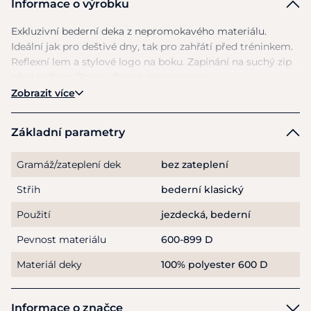
Informace o výrobku
Exkluzivní bederní deka
z
nepromokavého materiálu.
Ideální jak pro deštivé dny, tak pro zahřátí před tréninkem.
Reflexní lem
a
stylové logo
na
boku. Zapínání
na
suchý zip
před sedlem. Barva: dle aktuální kolekce
Zobrazit více
Základní parametry
Gramáž/zateplení dek
bez zateplení
Střih
bederní klasický
Použití
jezdecká
,
bederní
Pevnost materiálu
600-899 D
Materiál deky
100% polyester 600 D
Informace o značce