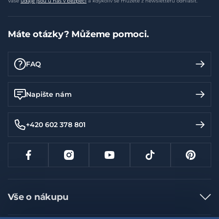
Vaše
údaje jsou u nás v bezpečí
a kdykoliv se můžete z newsletteru odhlásit.
Máte otázky? Můžeme pomoci.
FAQ
Napište nám
+420 602 378 801
Vše o nákupu
Jak nakupovat