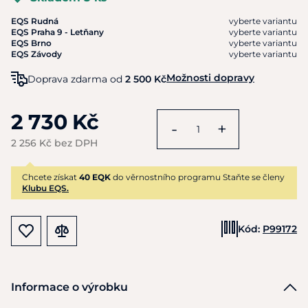
EQS Rudná
vyberte variantu
EQS Praha 9 - Letňany
vyberte variantu
EQS Brno
vyberte variantu
EQS Závody
vyberte variantu
Možnosti dopravy
Doprava zdarma od
2 500 Kč
2 730 Kč
-
+
2 256 Kč bez DPH
Chcete získat
40 EQK
do věrnostního programu Staňte se členy
Klubu EQS.
Kód:
P99172
Informace o výrobku