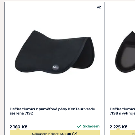
+420 582 300 210
ideální pro skokové ježdění
saddlery@kentaur.cz
Materiál:
100% polyurethan
Pokyny k péči:
Doporučeno ruční čištění, nechte volně
uschnout, nepoužívejte sušičku.
Dečka tlumící z paměťové pěny KenTaur vzadu
Dečka tlumící
zesílená 7192
7198 s výkro
Skladem
2 160 Kč
2 225 Kč
Nákupem získáte
64 EQK
N