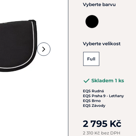
Vyberte barvu
Vyberte velikost
Full
Skladem 1 ks
EQS Rudná
EQS Praha 9 - Letňany
EQS Brno
EQS Závody
2 795 Kč
2 310 Kč bez DPH