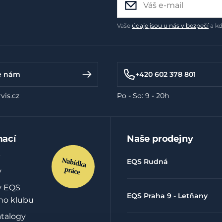
Vaše
údaje jsou u nás v bezpečí
a kd
e nám
+420 602 378 801
vis.cz
Po - So: 9 - 20h
mací
Naše prodejny
EQS Rudná
y
y EQS
EQS Praha 9 - Letňany
ho klubu
atalogy