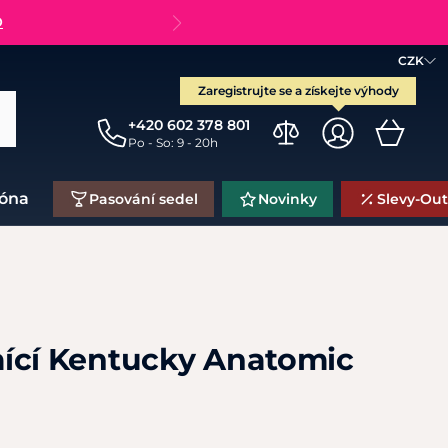
O
CZK
Zaregistrujte se a získejte výhody
+420 602 378 801
Po - So: 9 - 20h
zóna
Pasování sedel
Novinky
Slevy-Out
ící Kentucky Anatomic