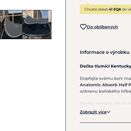
Chcete získat
41 EQK
do vě
Do oblíbených
Informace o výrobku
Dečka tlumící Kentucky
Dopřejte svému koni max
Anatomic Absorb Half 
ochranu koňského hřbet
Skvělá ochrana při zac
Zobrazit více
Díky snížené tloušťce p
zlepšuje kontakt 