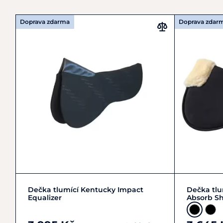
Doprava zdarma
Doprava zdar
Zobrazit detail
Dečka tlumící Kentucky Impact
Dečka tlu
Equalizer
Absorb S