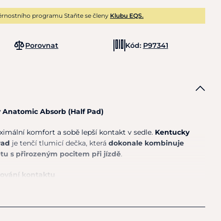
rnostního programu Staňte se členy
Klubu EQS.
Porovnat
Kód:
P97341
 Anatomic Absorb (Half Pad)
imální komfort a sobě lepší kontakt v sedle.
Kentucky
Pad
je tenčí tlumicí dečka, která
dokonale kombinuje
u s přirozeným pocitem při jízdě
.
hování kontaktu
ouhých
2,5 cm
:
mezi jezdcem a koněm