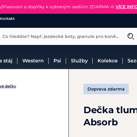
📐Pasování a doplňky k vybraným sedlům ZDARMA 🐴
SLEVA 13% na vše od Cassini!
😮 CRAZY SLEVY AŽ 70% 😮
NAKUPOVAT
CHCI SLEVU
VÍCE INF
Kontakt
Co hledáte? Např. jezdecké boty, granule pro koně...
 a stáj
Western
Psi
Služby
Kolekce
Se
vé dečky
Doprava zdarma
Dečka tlum
Absorb