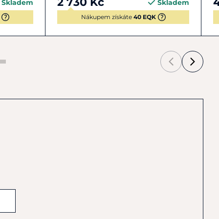
2 730 Kč
Skladem
Skladem
orb Half Pad
je ideální volbou pro jezdce, kteří hledají
lní ochranou koně a přirozeným, citlivým kontaktem v
Nákupem získáte
40 EQK
na
30 °C
o nejméně pro zachování kvality
chranný prací vak
 nechat volně uschnout