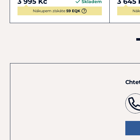
3 995 Kč
3 645 
Skladem
Nákupem získáte
59 EQK
Nák
Chte