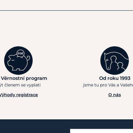
 Věrnostní program
Od roku 1993
ýt členem se vyplatí
jsme tu pro Vás a Vaše
Výhody registrace
O nás