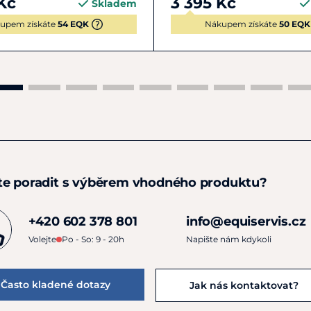
Kč
3 395 Kč
Skladem
Kentucky Anatomic Abs
upem získáte
54 EQK
rovnováhu mezi maximá
Nákupem získáte
50 EQK
sedle.
Pokyny k péči
:
lze prát v pračce 
doporučeno prát c
ideálně používat o
nesušit v sušičce,
te poradit s výběrem vhodného produktu?
+420 602 378 801
info@equiservis.cz
Volejte
Po - So: 9 - 20h
Napište nám kdykoli
Často kladené dotazy
Jak nás kontaktovat?