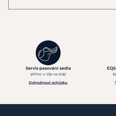
Servis pasování sedla
EQS
přímo u Vás ve stáji
b
Dohodnout schůzku