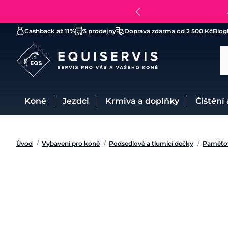
Cashback až 11%
3 prodejny
Doprava zdarma od 2 500 Kč
Blog
Koně
Jezdci
Krmiva a doplňky
Čištění
Úvod
/
Vybavení pro koně
/
Podsedlové a tlumící dečky
/
Paměťo