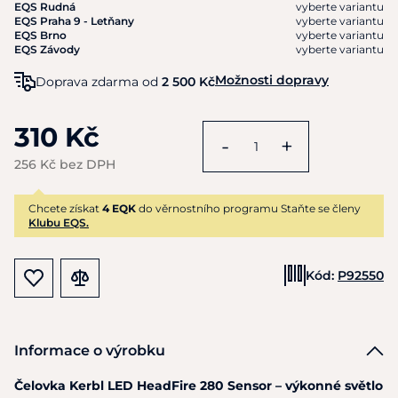
EQS Rudná
vyberte variantu
EQS Praha 9 - Letňany
vyberte variantu
EQS Brno
vyberte variantu
EQS Závody
vyberte variantu
Možnosti dopravy
Doprava zdarma od
2 500 Kč
310 Kč
-
+
256 Kč bez DPH
Chcete získat
4 EQK
do věrnostního programu Staňte se členy
Klubu EQS.
Kód:
P92550
Informace o výrobku
Čelovka Kerbl LED HeadFire 280 Sensor – výkonné světlo