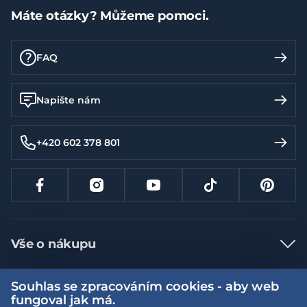
Máte otázky? Můžeme pomoci.
FAQ
Napište nám
+420 602 378 801
Vše o nákupu
Jak nakupovat
Souhlas se zpracováním cookies - aby web
Více informací
Nejčastější dotazy
fungoval jak má.