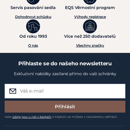
Servis pasování sedla
EQS Věrnostní program
Dohodnout schůzku
Výhody registrace
Od roku 1993
Více než 250 dodavatelů
O nás
Všechny značky
Přihlaste se do našeho newsletteru
Exkluzivní nabídky zasílané přímo do vaší schránky
Přihlásit
Vaše
údaje jsou u nás v bezpečí
a kdykoliv se můžete z newsletteru odhlásit.