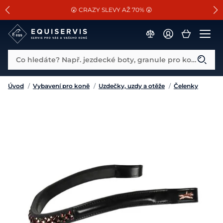
📐Pasování a doplňky k vybraným sedlům ZDARMA 🐴
SLEVA 13% na vše od Cassini!
😮 CRAZY SLEVY AŽ 70% 😮
Co hledáte? Např. jezdecké boty, granule pro koně...
Úvod
/
Vybavení pro koně
/
Uzdečky, uzdy a otěže
/
Čelenky