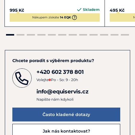
Skladem
995 Kč
495 Kč
Nákupem získáte
14 EQK
N
Chcete poradit s výběrem produktu?
+420 602 378 801
Volejte
Po - So: 9 - 20h
info@equiservis.cz
Napište nám kdykoli
Často kladené dotazy
Jak nás kontaktovat?