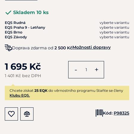
Skladem 10 ks
EQS Rudná
vyberte variantu
EQS Praha 9 - Letňany
vyberte variantu
EQS Brno
vyberte variantu
EQS Závody
vyberte variantu
Možnosti dopravy
Doprava zdarma od
2 500 Kč
1 695 Kč
-
+
1 401 Kč bez DPH
Chcete získat
25 EQK
do věrnostního programu Staňte se členy
Klubu EQS.
Kód:
P98325