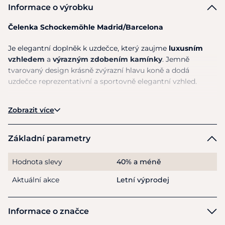
Informace o výrobku
Čelenka Schockemöhle Madrid/Barcelona
Je elegantní doplněk k uzdečce, který zaujme
luxusním
vzhledem
a
výrazným zdobením kamínky
. Jemně
tvarovaný design krásně zvýrazní hlavu koně a dodá
uzdečce reprezentativní a sportovně elegantní vzhled.
Skvěle se hodí
pro každodenní ježdění i závodní použití
.
Zobrazit více
Díky anatomicky tvarovanému provedení nabízí pohodlné
usazení a elegantní linii.
Základní parametry
Vlastnosti:
Hodnota slevy
40% a méně
elegantní čelenka k uzdečce
jemně zakřivený tvar
Aktuální akce
Letní výprodej
zdobení výraznými kamínky
anatomicky inspirované provedení
Informace o značce
vhodná pro sportovní i závodní využití
stylový doplněk jezdecké výstroje