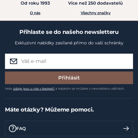
Od roku 1993
Více než 250 dodavatelů
O nás
Všechny značky
Přihlaste se do našeho newsletteru
Exkluzivní nabídky zasílané přímo do vaší schránky
Přihlásit
Vaše
údaje jsou u nás v bezpečí
a kdykoliv se můžete z newsletteru odhlásit.
Máte otázky? Můžeme pomoci.
FAQ