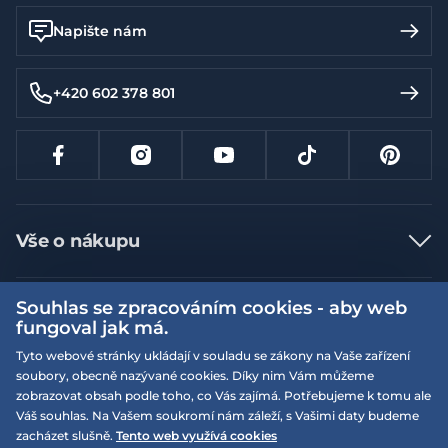
Napište nám
+420 602 378 801
Vše o nákupu
Jak nakupovat
Souhlas se zpracováním cookies - aby web
Více informací
Nejčastější dotazy
fungoval jak má.
Doprava a platba
Obchodní podmínky
Tyto webové stránky ukládají v souladu se zákony na Vaše zařízení
soubory, obecně nazývané cookies. Díky nim Vám můžeme
Vrácení a výměna zboží
Naše prodejny
Podmínky EQS věrnostního klubu
zobrazovat obsah podle toho, co Vás zajímá. Potřebujeme k tomu ale
Reklamace
Váš souhlas. Na Vašem soukromí nám záleží, s Vašimi daty budeme
On-line katalogy
EQS Rudná
zacházet slušně.
Tento web využívá cookies
Velikostní tabulky