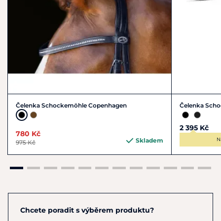
Čelenka Schockemöhle Copenhagen
Čelenka Sch
2 395 Kč
780 Kč
N
Skladem
975 Kč
Chcete poradit s výběrem produktu?