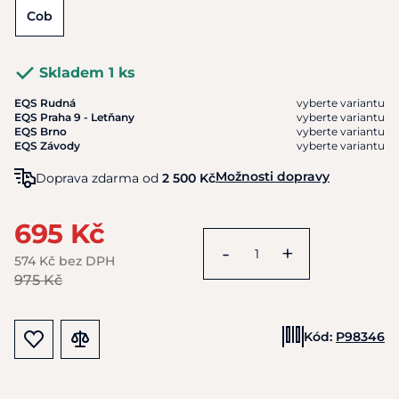
Cob
Skladem 1 ks
EQS Rudná
vyberte variantu
EQS Praha 9 - Letňany
vyberte variantu
EQS Brno
vyberte variantu
EQS Závody
vyberte variantu
Možnosti dopravy
Doprava zdarma od
2 500 Kč
695 Kč
-
+
574 Kč bez DPH
975 Kč
Kód:
P98346