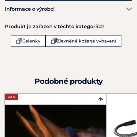
Schockemöhle
Informace o výrobci
Výrobce
Produkt je zařazen v těchto kategoriích
Schockemoehle Sports GmbH
Kötterhof 8
Čelenky
Zlevněné kožené vybavení
Mühlen
DE49439
Německo
+49 (0) 5492 / 41779-0
info@schockemoehle-sports.com
Podobné produkty
-20 %