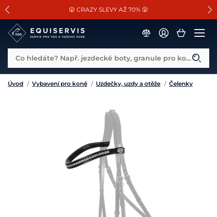
📐Pasování a doplňky k vybraným sedlům ZDARMA 🐴
SLEVA 13% na vše od Cassini!
😮 CRAZY SLEVY AŽ 70% 😮
Co hledáte? Např. jezdecké boty, granule pro koně...
Úvod
/
Vybavení pro koně
/
Uzdečky, uzdy a otěže
/
Čelenky