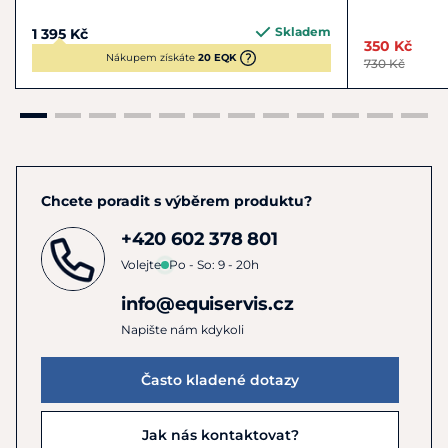
Skladem
1 395 Kč
350 Kč
Nákupem získáte
20 EQK
730 Kč
Chcete poradit s výběrem produktu?
+420 602 378 801
Volejte
Po - So: 9 - 20h
info@equiservis.cz
Napište nám kdykoli
Často kladené dotazy
Jak nás kontaktovat?