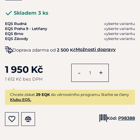
Skladem 3 ks
EQS Rudná
vyberte variantu
EQS Praha 9 - Letňany
vyberte variantu
EQS Brno
vyberte variantu
EQS Závody
vyberte variantu
Možnosti dopravy
Doprava zdarma od
2 500 Kč
1 950 Kč
-
+
1 612 Kč bez DPH
Chcete získat
29 EQK
do věrnostního programu Staňte se členy
Klubu EQS.
Kód:
P98388