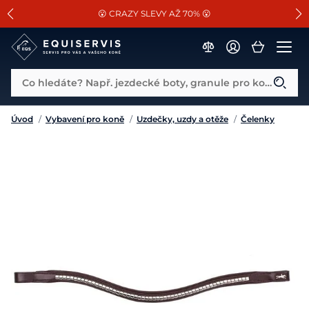
📐Pasování a doplňky k vybraným sedlům ZDARMA 🐴
SLEVA 13% na vše od Cassini!
😮 CRAZY SLEVY AŽ 70% 😮
Co hledáte? Např. jezdecké boty, granule pro koně...
Úvod
/
Vybavení pro koně
/
Uzdečky, uzdy a otěže
/
Čelenky