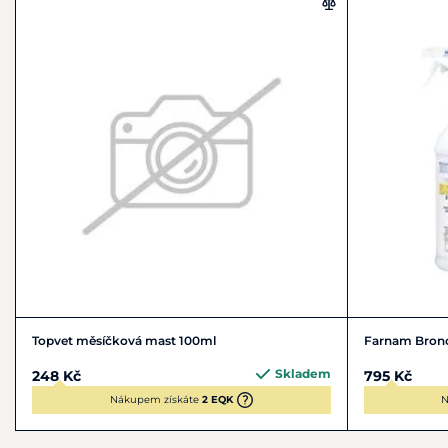
info@purenutrition.cz
Topvet měsíčková mast 100ml
Farnam Bronc
Skladem
248 Kč
795 Kč
Nákupem získáte
2 EQK
N