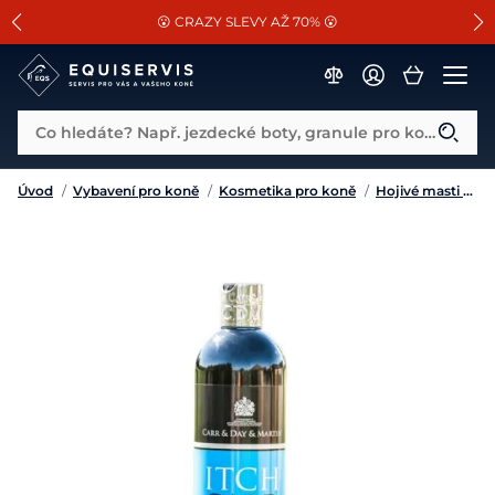
📐Pasování a doplňky k vybraným sedlům ZDARMA 🐴
SLEVA 13% na vše od Cassini!
😮 CRAZY SLEVY AŽ 70% 😮
Co hledáte? Např. jezdecké boty, granule pro koně...
Úvod
/
Vybavení pro koně
/
Kosmetika pro koně
/
Hojivé masti a balzámy