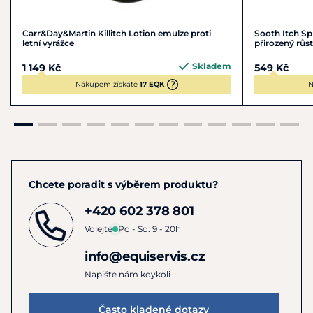
Carr&Day&Martin Killitch Lotion emulze proti
Sooth Itch Sp
letní vyrážce
přirozený růst
Skladem
1 149 Kč
549 Kč
Nákupem získáte
17 EQK
N
Chcete poradit s výběrem produktu?
+420 602 378 801
Volejte
Po - So: 9 - 20h
info@equiservis.cz
Napište nám kdykoli
Často kladené dotazy