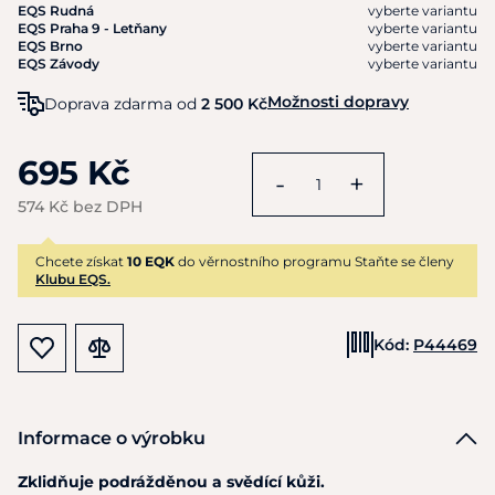
EQS Rudná
vyberte variantu
EQS Praha 9 - Letňany
vyberte variantu
EQS Brno
vyberte variantu
EQS Závody
vyberte variantu
Možnosti dopravy
Doprava zdarma od
2 500 Kč
695 Kč
-
+
574 Kč bez DPH
Chcete získat
10 EQK
do věrnostního programu Staňte se členy
Klubu EQS.
Kód:
P44469
Informace o výrobku
Zklidňuje podrážděnou a svědící kůži.