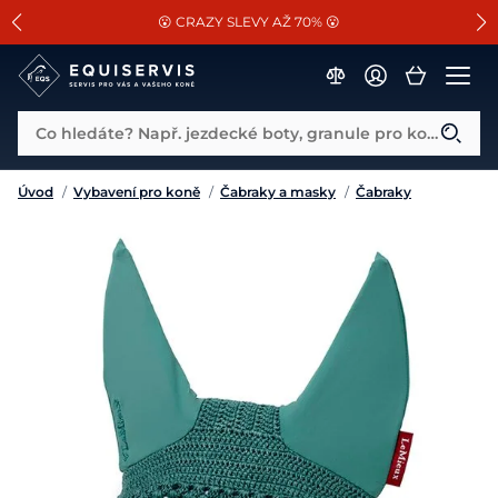
📐Pasování a doplňky k vybraným sedlům ZDARMA 🐴
SLEVA 13% na vše od Cassini!
😮 CRAZY SLEVY AŽ 70% 😮
Co hledáte? Např. jezdecké boty, granule pro koně...
Úvod
/
Vybavení pro koně
/
Čabraky a masky
/
Čabraky