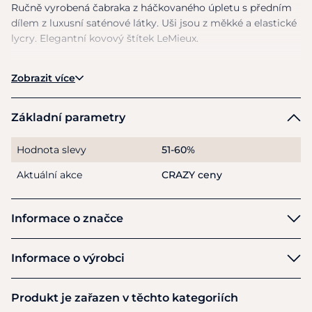
Ručně vyrobená čabraka
z
háčkovaného úpletu
s
předním
dílem
z
luxusní saténové látky. Uši jsou
z
měkké
a
elastické
lycry. Elegantní kovový štítek LeMieux.
Tato čabraka poskytuje nejen ochranu před otravným
Zobrazit více
hmyzem, ale
i
jedinečný vzhled.
Elegantnost
a
sofistikovanost
s
propracovanými detaily bez
okázalosti.
Základní parametry
Pokyny
k
péči:
Lze prát
v
pračce při nízké teplotě
Hodnota slevy
51-60%
(do
30
stupňů). Doporučujeme prát
v
ochranném pracím
obalu. Sušte
na
vzduchu mimo dosah jakéhokoli zdroje
Aktuální akce
CRAZY ceny
tepla, nikdy nesušte
v
sušičce.
Informace o značce
LeMieux
Informace o výrobci
Výrobce
Produkt je zařazen v těchto kategoriích
Horse Health Wessex Ltd