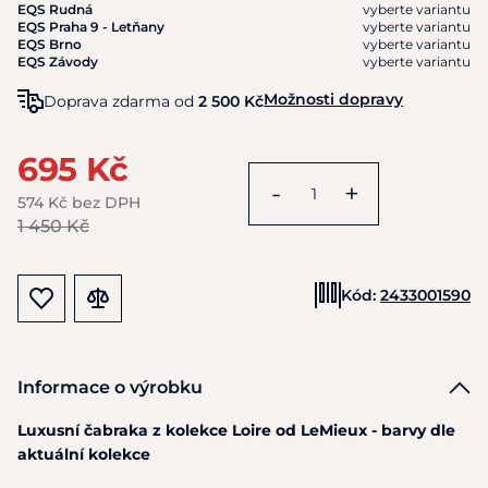
EQS Rudná
vyberte variantu
EQS Praha 9 - Letňany
vyberte variantu
EQS Brno
vyberte variantu
EQS Závody
vyberte variantu
Možnosti dopravy
Doprava zdarma od
2 500 Kč
695 Kč
-
+
574 Kč bez DPH
1 450 Kč
Kód:
2433001590
Informace o výrobku
Luxusní čabraka
z
kolekce Loire
od
LeMieux - barvy dle
aktuální kolekce