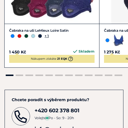
Čabraka na uši LeMieux Loire Satin
Čabraka na uš
+ 1
Skladem
1 450 Kč
1 275 Kč
Nákupem získáte
21 EQK
N
Chcete poradit s výběrem produktu?
+420 602 378 801
Volejte
Po - So: 9 - 20h