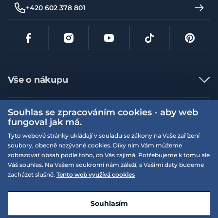
+420 602 378 801
Vše o nákupu
Jak nakupovat
Souhlas se zpracováním cookies - aby web
Více informací
Nejčastější dotazy
fungoval jak má.
Doprava a platba
Obchodní podmínky
Tyto webové stránky ukládají v souladu se zákony na Vaše zařízení
soubory, obecně nazývané cookies. Díky nim Vám můžeme
Vrácení a výměna zboží
Naše prodejny
Podmínky EQS věrnostního klubu
zobrazovat obsah podle toho, co Vás zajímá. Potřebujeme k tomu ale
Reklamace
Váš souhlas. Na Vašem soukromí nám záleží, s Vašimi daty budeme
On-line katalogy
EQS Rudná
zacházet slušně.
Tento web využívá cookies
Velikostní tabulky
09:00 - 20:00
Kariéra
Nyní otevřeno
© 2026 EQUISERVIS spol. s r.o. - založeno 1993
E-shop vytvořila a technicky zajišťuje
SIMPLIA.cz
Nabízené značky
Kontakt
Souhlasím
Dotace
EQS Praha 9 - Letňany