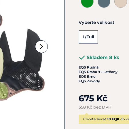
Vyberte velikost
L/Full
Skladem 8 ks
EQS Rudná
EQS Praha 9 - Letňany
EQS Brno
EQS Závody
675 Kč
558 Kč bez DPH
Chcete získat
10 EQK
do vě