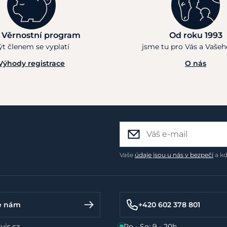
 Věrnostní program
Od roku 1993
ýt členem se vyplatí
jsme tu pro Vás a Vaše
Výhody registrace
O nás
Vaše
údaje jsou u nás v bezpečí
a kd
e nám
+420 602 378 801
vis.cz
Po - So: 9 - 20h