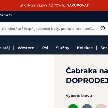
📐Pasování a doplňky k vybraným sedlům ZDARMA 🐴
SLEVA 13% na vše od Cassini!
😮 CRAZY SLEVY AŽ 70% 😮
NAKUPOVAT
CHCI SLEVU
VÍCE INF
Kontakt
Co hledáte? Např. jezdecké boty, granule pro koně...
 a stáj
Western
Psi
Služby
Kolekce
Se
Čabraka na
DOPRODE
Vyberte barvu