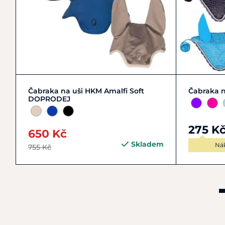
Zobrazit detail
COB | 
Čabraka na uši HKM Amalfi Soft
Čabraka n
DOPRODEJ
275 K
650 Kč
Skladem
Ná
755 Kč