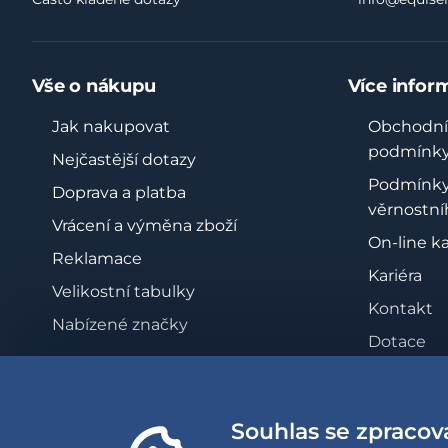
Vše o nákupu
Více infor
Jak nakupovat
Obchodní
podmínk
Nejčastější dotazy
Podmínk
Doprava a platba
věrnostní
Vrácení a výměna zboží
On-line k
Reklamace
Kariéra
Velikostní tabulky
Kontakt
Nabízené značky
Dotace
Zásady oc
osobních 
Souhlas se zpracov
Whistleb