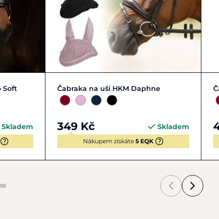
Zobrazit detail
 Soft
Čabraka na uši HKM Daphne
Č
349 Kč
Skladem
Skladem
Nákupem získáte
5 EQK