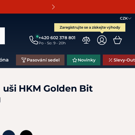
O
CZK
Zaregistrujte se a získejte výhody
+420 602 378 801
Po - So: 9 - 20h
zóna
Pasování sedel
Novinky
Slevy-Out
 uši HKM Golden Bit
J