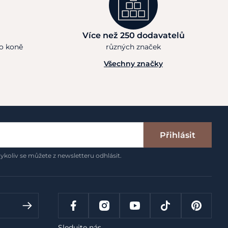
Více než 250 dodavatelů
ho koně
různých značek
Všechny značky
Přihlásit
ykoliv se můžete z newsletteru odhlásit.
Sledujte nás