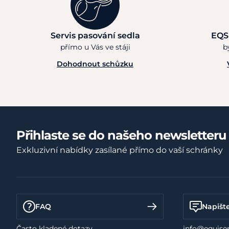
Servis pasování sedla
EQS
přímo u Vás ve stáji
b
Dohodnout schůzku
Přihlaste se do našeho newsletteru
Exkluzivní nabídky zasílané přímo do vaší schránky
FAQ
Napišt
Často kladené dotazy
info@equiser