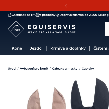
Cashback až 11%
3 prodejny
Doprava zdarma od 2 500 Kč
Blog
Koně
Jezdci
Krmiva a doplňky
Čištění
Úvod
/
Vybavení pro koně
/
Čabraky a masky
/
Čabraky