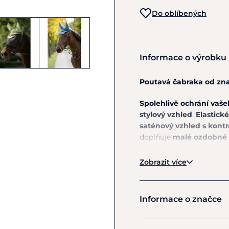
Do oblíbených
Informace o výrobku
Poutavá čabraka od zn
Spolehlivě ochrání va
stylový vzhled
.
Elastické
saténový vzhled s kontr
doplňuje
malé ozdobné u
Materiál
:100% akryl. Mate
Zobrazit více
Pokyny k péči:
Lze prát n
Informace o značce