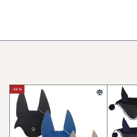
-14 %