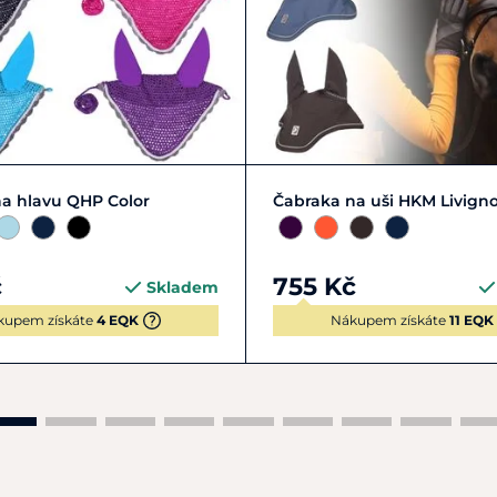
M
FULL | L
PONY | S
Zobrazit detail
a hlavu QHP Color
Čabraka na uši HKM Livigno
č
755 Kč
Skladem
kupem získáte
4 EQK
Nákupem získáte
11 EQK