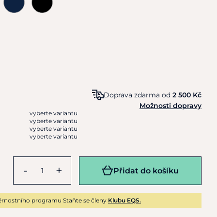
Doprava zdarma od
2 500 Kč
Možnosti dopravy
vyberte variantu
vyberte variantu
vyberte variantu
vyberte variantu
-
+
Přidat do košíku
rnostního programu Staňte se členy
Klubu EQS.