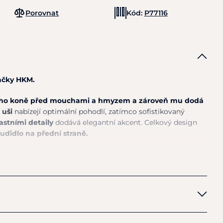
Porovnat
Kód:
P77116
ačky HKM.
šeho koně před mouchami a hmyzem a zároveň mu dodá
 uši
nabízejí optimální pohodlí, zatímco sofistikovaný
astními detaily
dodává elegantní akcent. Celkový design
didlo na přední straně.
riál uší: 95% Polyester, 5% elastan.Lem: 100% Polyester
a 30°.