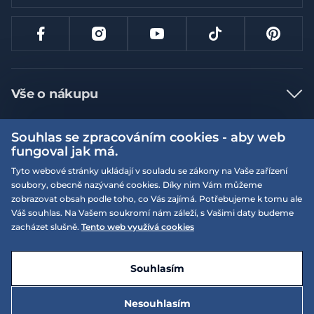
Vše o nákupu
Jak nakupovat
Souhlas se zpracováním cookies - aby web
Více informací
Nejčastější dotazy
fungoval jak má.
Doprava a platba
Tyto webové stránky ukládají v souladu se zákony na Vaše zařízení
Obchodní podmínky
soubory, obecně nazývané cookies. Díky nim Vám můžeme
Vrácení a výměna zboží
Naše prodejny
Podmínky EQS věrnostního klubu
zobrazovat obsah podle toho, co Vás zajímá. Potřebujeme k tomu ale
Váš souhlas. Na Vašem soukromí nám záleží, s Vašimi daty budeme
Reklamace
On-line katalogy
zacházet slušně.
Tento web využívá cookies
EQS Rudná
Velikostní tabulky
09:00 - 20:00
Kariéra
Nyní otevřeno
© 2026 EQUISERVIS spol. s r.o. - založeno 1993
E-shop vytvořila a technicky zajišťuje
SIMPLIA.cz
Nabízené značky
Kontakt
Souhlasím
Dotace
EQS Praha 9 - Letňany
Nesouhlasím
09:00 - 20:00
Nyní otevřeno
875 Kč
Zásady ochrany osobních údajů
Do košíku