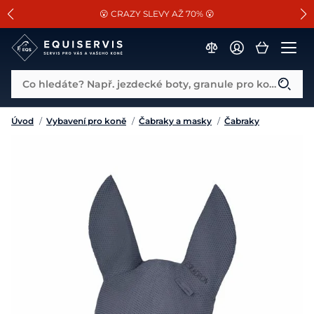
📐Pasování a doplňky k vybraným sedlům ZDARMA 🐴
SLEVA 13% na vše od Cassini!
😮 CRAZY SLEVY AŽ 70% 😮
Co hledáte? Např. jezdecké boty, granule pro koně...
Úvod
/
Vybavení pro koně
/
Čabraky a masky
/
Čabraky