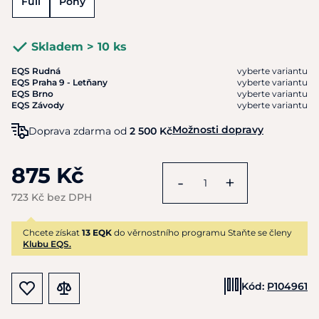
Full
Pony
Skladem > 10 ks
EQS Rudná
vyberte variantu
EQS Praha 9 - Letňany
vyberte variantu
EQS Brno
vyberte variantu
EQS Závody
vyberte variantu
Možnosti dopravy
Doprava zdarma od
2 500 Kč
875 Kč
-
+
723 Kč bez DPH
Chcete získat
13 EQK
do věrnostního programu Staňte se členy
Klubu EQS.
Kód:
P104961