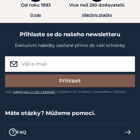
Od roku 1993
Více než 250 dodavatelů
O nás
Všechny značky
Přihlaste se do našeho newsletteru
Exkluzivní nabídky zasílané přímo do vaší schránky
Přihlásit
Vaše
údaje jsou u nás v bezpečí
a kdykoliv se můžete z newsletteru odhlásit.
Máte otázky? Můžeme pomoci.
FAQ