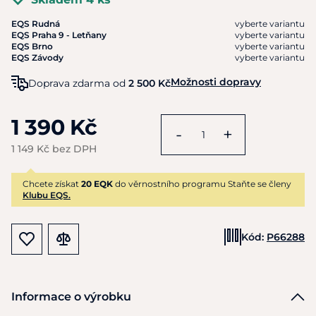
EQS Rudná
vyberte variantu
EQS Praha 9 - Letňany
vyberte variantu
EQS Brno
vyberte variantu
EQS Závody
vyberte variantu
Možnosti dopravy
Doprava zdarma od
2 500 Kč
1 390 Kč
-
+
1 149 Kč bez DPH
Chcete získat
20 EQK
do věrnostního programu Staňte se členy
Klubu EQS.
Kód:
P66288
Informace o výrobku