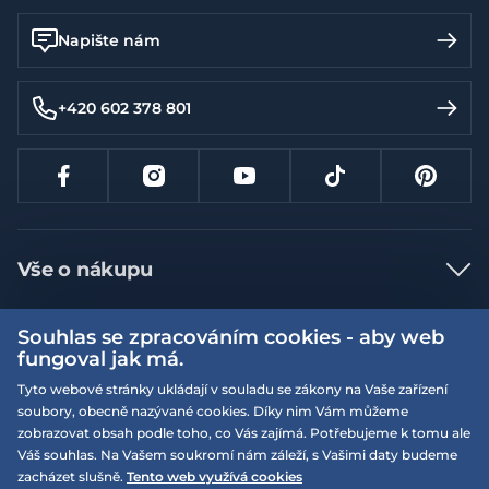
Napište nám
+420 602 378 801
Vše o nákupu
Jak nakupovat
Souhlas se zpracováním cookies - aby web
Více informací
Nejčastější dotazy
fungoval jak má.
Doprava a platba
Tyto webové stránky ukládají v souladu se zákony na Vaše zařízení
Obchodní podmínky
soubory, obecně nazývané cookies. Díky nim Vám můžeme
Vrácení a výměna zboží
Naše prodejny
Podmínky EQS věrnostního klubu
zobrazovat obsah podle toho, co Vás zajímá. Potřebujeme k tomu ale
Váš souhlas. Na Vašem soukromí nám záleží, s Vašimi daty budeme
Reklamace
On-line katalogy
zacházet slušně.
Tento web využívá cookies
EQS Rudná