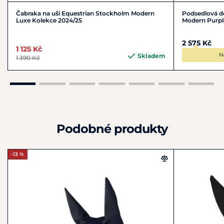
Čabraka na uši Equestrian Stockholm Modern
Podsedlová d
Luxe Kolekce 2024/25
Modern Purpl
2 575 Kč
1 125 Kč
N
Skladem
1 390 Kč
Podobné produkty
-13 %