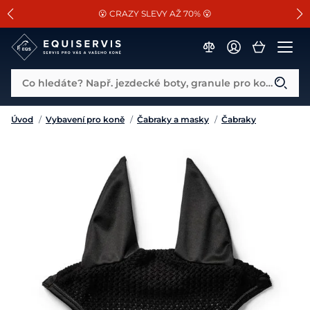
📐Pasování a doplňky k vybraným sedlům ZDARMA 🐴
SLEVA 13% na vše od Cassini!
😮 CRAZY SLEVY AŽ 70% 😮
Co hledáte? Např. jezdecké boty, granule pro koně...
Úvod
/
Vybavení pro koně
/
Čabraky a masky
/
Čabraky