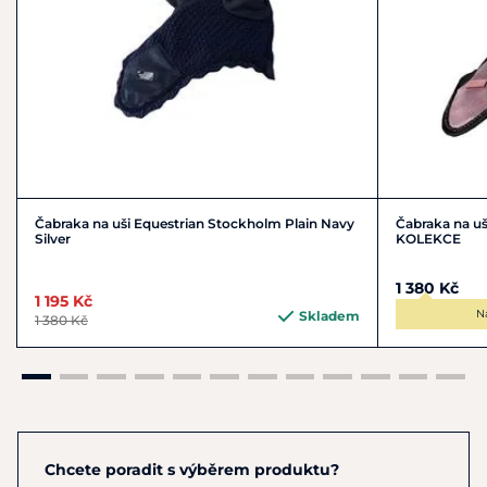
Čabraka na uši Equestrian Stockholm Plain Navy
Čabraka na u
Silver
KOLEKCE
1 380 Kč
1 195 Kč
N
Skladem
1 380 Kč
Chcete poradit s výběrem produktu?