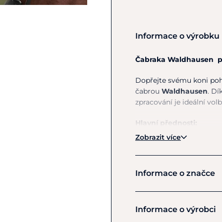
Informace o výrobku
Čabraka Waldhausen pro
Dopřejte svému koni poh
čabrou
Waldhausen
. D
zpracování je ideální vol
Hlavní přednosti:
Zobrazit více
Pohodlný a elasti
který se dokonale 
Prodyšné uši
– Ext
Informace o značce
vzduchu a pohodlí 
Stylové proveden
tónu
dodává elegan
Waldhause
Informace o výrobci
Praktická ochran
prachem.