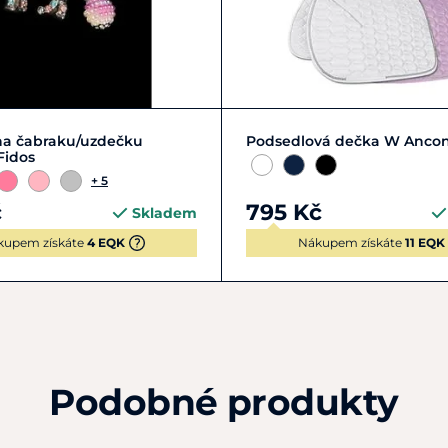
Zobrazit detail
DR
VS
na čabraku/uzdečku
Podsedlová dečka W Anco
Fidos
+ 5
č
795 Kč
Skladem
kupem získáte
4 EQK
Nákupem získáte
11 EQK
Podobné produkty