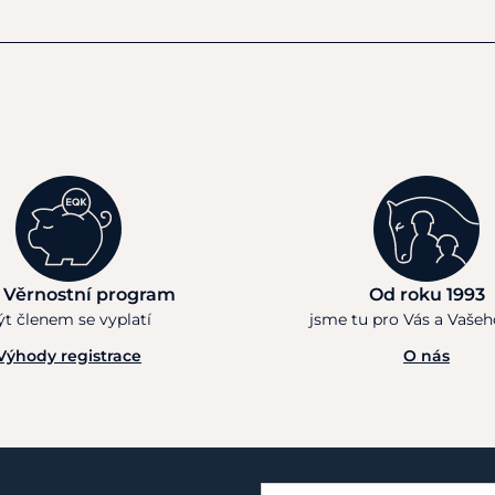
 Věrnostní program
Od roku 1993
ýt členem se vyplatí
jsme tu pro Vás a Vaše
Výhody registrace
O nás