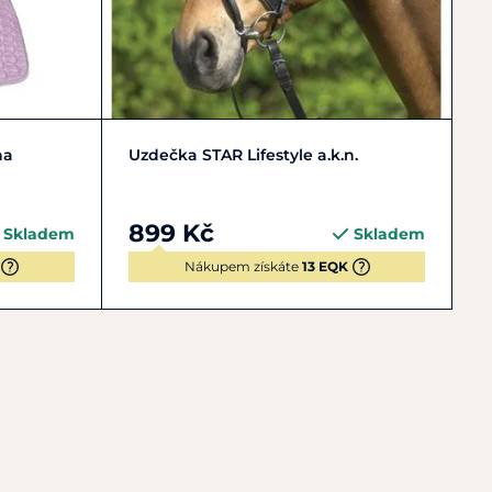
Cob
Full
MiniShetty
+ 1
na
Uzdečka STAR Lifestyle a.k.n.
899 Kč
Skladem
Skladem
Nákupem získáte
13 EQK