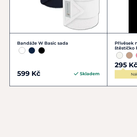
Zobrazit detail
Bandáže W Basic sada
Přívěsek 
štěstíčko 
295 K
599 Kč
Skladem
Ná