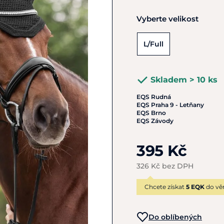
Vyberte velikost
L/Full
Skladem > 10 ks
EQS Rudná
EQS Praha 9 - Letňany
EQS Brno
EQS Závody
395 Kč
326 Kč bez DPH
Chcete získat
5 EQK
do vě
Do oblíbených