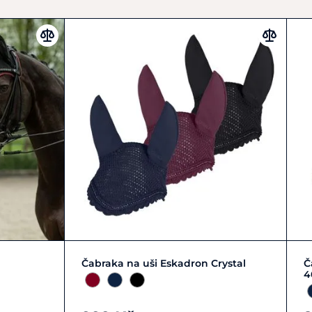
FULL | L
PONY | S
Čabraka na uši Eskadron Crystal
Č
4