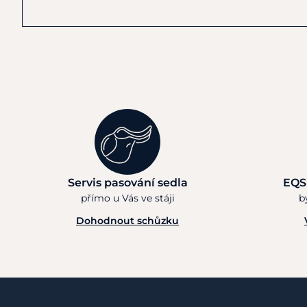
Servis pasování sedla
EQS
přímo u Vás ve stáji
b
Dohodnout schůzku