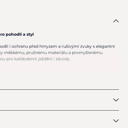
 pohodlí a styl
odlí i ochranu před hmyzem a rušivými zvuky s elegantní
íky měkkému, pružnému materiálu a promyšlenému
bou pro každodenní ježdění i závody.
cký materiál
– Vyrobena z měkkého, pružného polyesteru,
přizpůsobí tvaru hlavy a neomezuje koně v pohybu.
ra jemná síťovina na uších zajišťuje maximální cirkulaci
i v teplém počasí.
í
– Ručně háčkovaná s
dekorativní lemovkou v ladícím
tní vzhled.
n
a
– Pomáhá tlumit rušivé zvuky a chrání uši před hmyzem a