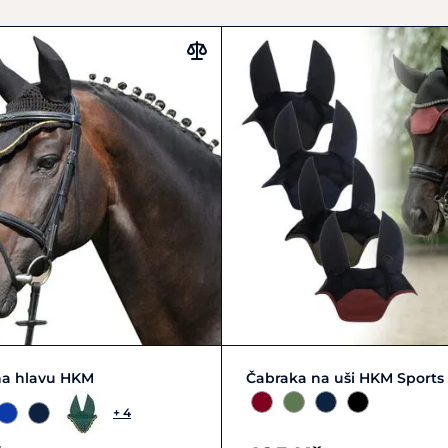
FULL | L
PONY | S
Zobrazit detail
na hlavu HKM
Čabraka na uši HKM Sports
+ 4