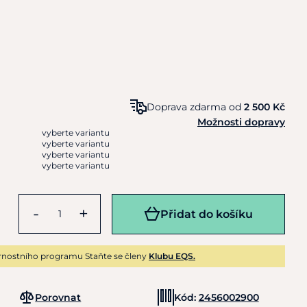
Doprava zdarma od
2 500 Kč
Možnosti dopravy
vyberte variantu
vyberte variantu
vyberte variantu
vyberte variantu
-
+
Přidat do košíku
rnostního programu Staňte se členy
Klubu EQS.
Porovnat
Kód:
2456002900