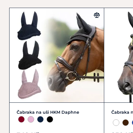
Zobrazit detail
Čabraka na uši HKM Daphne
Čabraka 