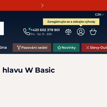
O
CZK
Zaregistrujte se a získejte výhody
+420 602 378 801
Po - So: 9 - 20h
zóna
Pasování sedel
Novinky
Slevy-Out
 hlavu W Basic