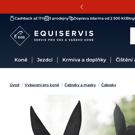
Cashback až 11%
3 prodejny
Doprava zdarma od 2 500 Kč
Blog
Koně
Jezdci
Krmiva a doplňky
Čištění
Úvod
/
Vybavení pro koně
/
Čabraky a masky
/
Čabraky