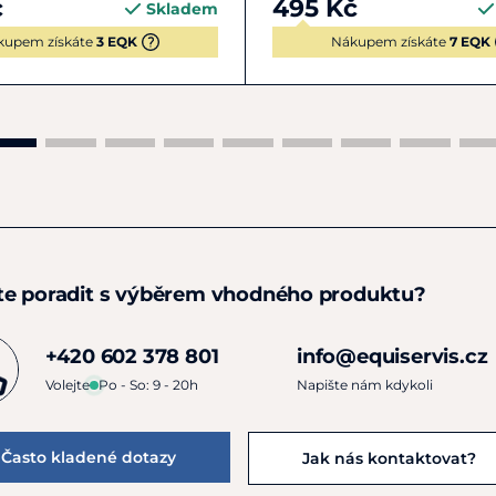
č
495 Kč
Skladem
kupem získáte
3 EQK
Nákupem získáte
7 EQK
te poradit s výběrem vhodného produktu?
+420 602 378 801
info@equiservis.cz
Volejte
Po - So: 9 - 20h
Napište nám kdykoli
Často kladené dotazy
Jak nás kontaktovat?