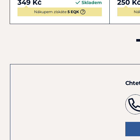
349 Kč
250 K
Skladem
Nákupem získáte
5 EQK
Ná
Chte