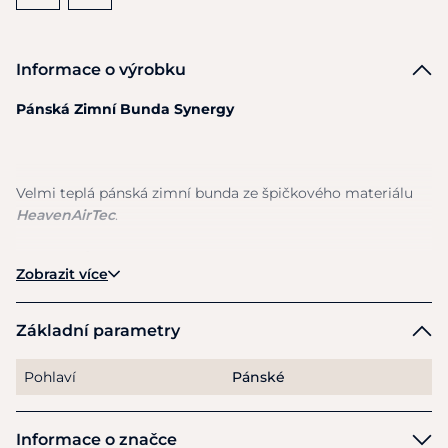
Informace o výrobku
Pánská Zimní Bunda Synergy
Velmi teplá pánská zimní bunda
ze
špičkového materiálu
HeavenAirTec
.
H
eavenAirTec
je lehká polyesterová látka
s
velmi
Zobrazit více
příjemným povrchem. Tento materiál
je
díky svému
matnému lesku vhodný jak pro sportovní oblečení, tak pro
oblečení pro běžný život. Snadno
se
čistí
a
udržuje.
Základní parametry
Pohlaví
Pánské
Jednoduchá, elegantní
a
přitom
na
první pohled zaujme.
Design obzvláštňuje zajímavé prošívání.
Informace o značce