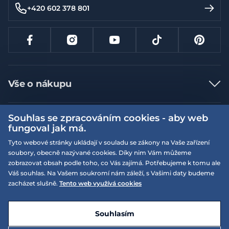
+420 602 378 801
Vše o nákupu
Jak nakupovat
Souhlas se zpracováním cookies - aby web
Více informací
Nejčastější dotazy
fungoval jak má.
Doprava a platba
Obchodní podmínky
Tyto webové stránky ukládají v souladu se zákony na Vaše zařízení
soubory, obecně nazývané cookies. Díky nim Vám můžeme
Vrácení a výměna zboží
Naše prodejny
Podmínky EQS věrnostního klubu
zobrazovat obsah podle toho, co Vás zajímá. Potřebujeme k tomu ale
Reklamace
Váš souhlas. Na Vašem soukromí nám záleží, s Vašimi daty budeme
On-line katalogy
EQS Rudná
zacházet slušně.
Tento web využívá cookies
Velikostní tabulky
Nyní zavřeno ‧ otevřeno od 09:00, So
Kariéra
© 2026 EQUISERVIS spol. s r.o. - založeno 1993
E-shop vytvořila a technicky zajišťuje
SIMPLIA.cz
Nabízené značky
Kontakt
Souhlasím
Dotace
EQS Praha 9 - Letňany