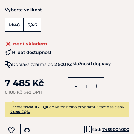
Vyberte velikost
M/48
S/46
není skladem
Hlídat dostupnost
Možnosti dopravy
Doprava zdarma od
2 500 Kč
7 485 Kč
-
+
6 186 Kč bez DPH
Chcete získat
112 EQK
do věrnostního programu Staňte se členy
Klubu EQS.
Kód:
7459004000