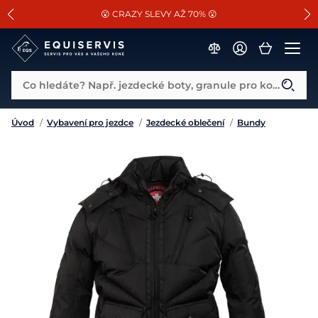
📐Pasování a doplňky k vybraným sedlům ZDARMA 🐴
SLEVA 13% na vše od Cassini!
😮 CRAZY SLEVY AŽ 70% 😮
Co hledáte? Např. jezdecké boty, granule pro koně...
Úvod
/
Vybavení pro jezdce
/
Jezdecké oblečení
/
Bundy