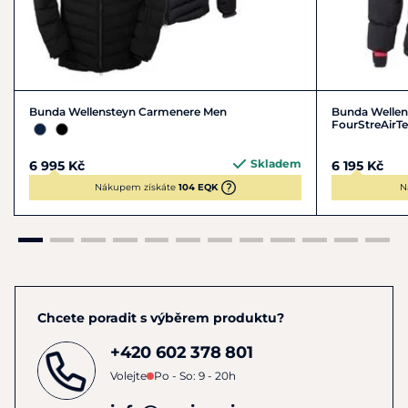
chemického čištění
Bunda Wellensteyn Carmenere Men
Bunda Wellen
FourStreAirT
Skladem
6 995 Kč
6 195 Kč
Nákupem získáte
104 EQK
N
Chcete poradit s výběrem produktu?
+420 602 378 801
Volejte
Po - So: 9 - 20h