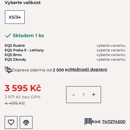
Vyberte velikost
XS/34
Skladem 1 ks
EQS Rudná
vyberte variantu
EQS Praha 9 - Letňany
vyberte variantu
EQS Brno
vyberte variantu
EQS Závody
vyberte variantu
Možnosti dopravy
Doprava zdarma od
2 500 Kč
3 595 Kč
-
+
2 971 Kč bez DPH
4 495 Kč
Kód:
7411274500