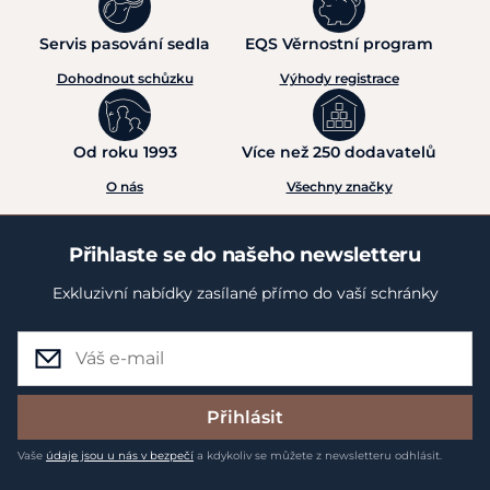
Servis pasování sedla
EQS Věrnostní program
Dohodnout schůzku
Výhody registrace
Od roku 1993
Více než 250 dodavatelů
O nás
Všechny značky
Přihlaste se do našeho newsletteru
Exkluzivní nabídky zasílané přímo do vaší schránky
Přihlásit
Vaše
údaje jsou u nás v bezpečí
a kdykoliv se můžete z newsletteru odhlásit.