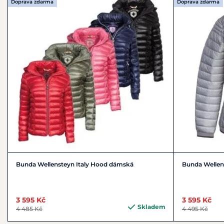
Doprava zdarma
Doprava zdarma
Bunda Wellensteyn Italy Hood dámská
Bunda Wellen
3 595 Kč
3 595 Kč
Skladem
4 485 Kč
4 495 Kč