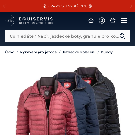
📐Pasování a doplňky k vybraným sedlům ZDARMA 🐴
SLEVA 13% na vše od Cassini!
😮 CRAZY SLEVY AŽ 70% 😮
Co hledáte? Např. jezdecké boty, granule pro koně...
Úvod
/
Vybavení pro jezdce
/
Jezdecké oblečení
/
Bundy