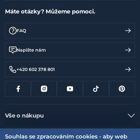
Máte otázky? Můžeme pomoci.
FAQ
Napište nám
+420 602 378 801
Vše o nákupu
Jak nakupovat
Souhlas se zpracováním cookies - aby web
Více informací
Nejčastější dotazy