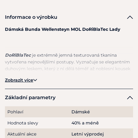
Informace o výrobku
Dámská Bunda Wellensteyn MOL DoRiBlaTec Lady
DoRiBlaTec
je extrémně jemná texturovaná tkanina
vytvořena nejnovějšími postupy. Vyznačuje
se
elegantním
duhovým leskem, který
z
ní dělá téměř
až
noblesní kousek
k
nošení. Materiál
se
snadno udržuje
a
je téměř nemačkavý.
Zobrazit více
Základní parametry
Luxusní kousek
na
jaro
v
krásných
a
jedinečných barvách!
Pohlaví
Dámské
Lehká sportovní dámská bunda
s
prošíváním
a
příjemným
stojáčkovým límečkem.
Hodnota slevy
40% a méně
Aktuální akce
Letní výprodej