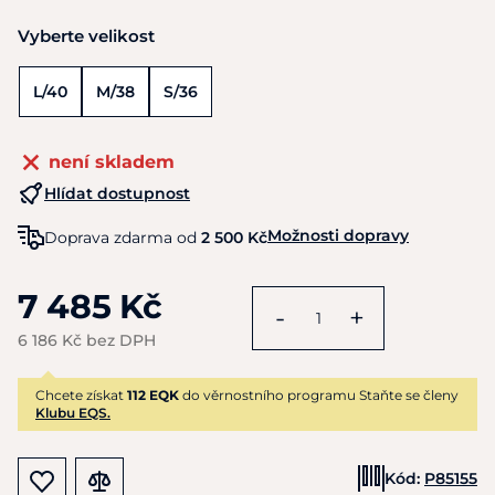
Vyberte velikost
L/40
M/38
S/36
není skladem
Hlídat dostupnost
Možnosti dopravy
Doprava zdarma od
2 500 Kč
7 485 Kč
-
+
6 186 Kč bez DPH
Chcete získat
112 EQK
do věrnostního programu Staňte se členy
Klubu EQS.
Kód:
P85155