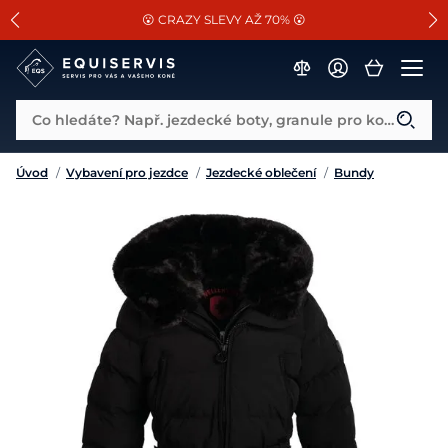
📐Pasování a doplňky k vybraným sedlům ZDARMA 🐴
SLEVA 13% na vše od Cassini!
😮 CRAZY SLEVY AŽ 70% 😮
Co hledáte? Např. jezdecké boty, granule pro koně...
Úvod
/
Vybavení pro jezdce
/
Jezdecké oblečení
/
Bundy