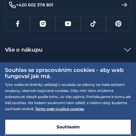
+420 602 378 801
Vše o nákupu
Jak nakupovat
Souhlas se zpracováním cookies - aby web
Více informací
Nejčastější dotazy
fungoval jak má.
Doprava a platba
Obchodní podmínky
Tyto webové stránky ukládají v souladu se zákony na Vaše zařízení
soubory, obecně nazývané cookies. Díky nim Vám můžeme
Vrácení a výměna zboží
Naše prodejny
Podmínky EQS věrnostního klubu
zobrazovat obsah podle toho, co Vás zajímá. Potřebujeme k tomu ale
Reklamace
Váš souhlas. Na Vašem soukromí nám záleží, s Vašimi daty budeme
On-line katalogy
EQS Rudná
zacházet slušně.
Tento web využívá cookies
Velikostní tabulky
Nyní zavřeno ‧ otevřeno od 09:00, So
Kariéra
© 2026 EQUISERVIS spol. s r.o. - založeno 1993
E-shop vytvořila a technicky zajišťuje
SIMPLIA.cz
Nabízené značky
Kontakt
Souhlasím
Dotace
EQS Praha 9 - Letňany