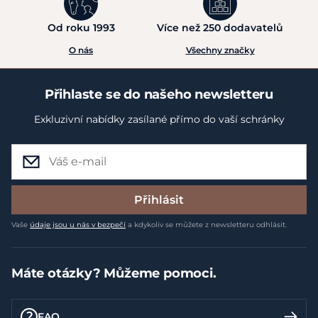
Od roku 1993
Více než 250 dodavatelů
O nás
Všechny značky
Přihlaste se do našeho newsletteru
Exkluzivní nabídky zasílané přímo do vaší schránky
Přihlásit
Vaše
údaje jsou u nás v bezpečí
a kdykoliv se můžete z newsletteru odhlásit.
Máte otázky? Můžeme pomoci.
FAQ