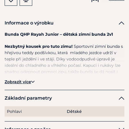
Informace o výrobku
Bunda QHP Rayah Junior – dětská zimní bunda 2v1
Nezbytný kousek pro tuto zimu!
Sportovní zimní bunda s
hřejivou teddy podšívkou, která mladého jezdce udrží v
teple při ježdění i ve stáji. Díky vodoodpudivé úpravě je
ideální do chladného a vlhkého počasí. Kapuci i rukávy lze
snadno odepnout pomocí zipu, takže bunda se dá nosit i
jako praktická vestička.
Zobrazit více
Vlastnosti:
Základní parametry
300 g výplň pro maximální tepelný komfort
Vodoodpudivá úprava
Pohlaví
Dětské
Teddy podšívka pro extra hřejivost
2 kapsy na zip
Odepínací rukávy a kapuce (zip)