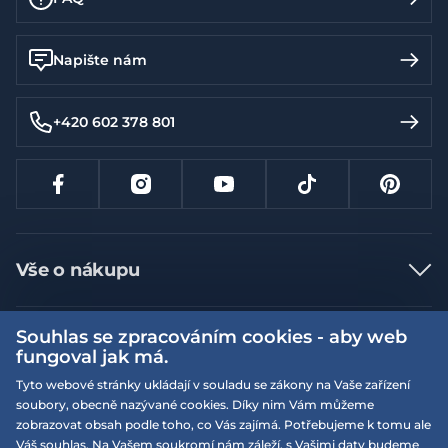
Napište nám
+420 602 378 801
Vše o nákupu
Jak nakupovat
Souhlas se zpracováním cookies - aby web
Více informací
Nejčastější dotazy
fungoval jak má.
Doprava a platba
Obchodní podmínky
Tyto webové stránky ukládají v souladu se zákony na Vaše zařízení
soubory, obecně nazývané cookies. Díky nim Vám můžeme
Vrácení a výměna zboží
Naše prodejny
Podmínky EQS věrnostního klubu
zobrazovat obsah podle toho, co Vás zajímá. Potřebujeme k tomu ale
Reklamace
Váš souhlas. Na Vašem soukromí nám záleží, s Vašimi daty budeme