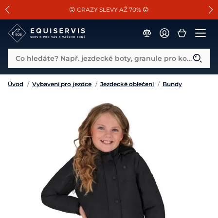
📐Pasování a doplňky k vybraným sedlům ZDARMA 🐴
SLEVA 13% na vše od Cassini!
😮 CRAZY SLEVY AŽ 70% 😮
Co hledáte? Např. jezdecké boty, granule pro koně...
Úvod
/
Vybavení pro jezdce
/
Jezdecké oblečení
/
Bundy