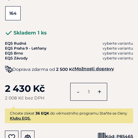
164
Skladem 1 ks
EQS Rudná
vyberte variantu
EQS Praha 9 - Letňany
vyberte variantu
EQS Brno
vyberte variantu
EQS Závody
vyberte variantu
Možnosti dopravy
Doprava zdarma od
2 500 Kč
2 430 Kč
-
+
2 008 Kč bez DPH
Chcete získat
36 EQK
do věrnostního programu Staňte se členy
Klubu EQS.
Kód:
P85465