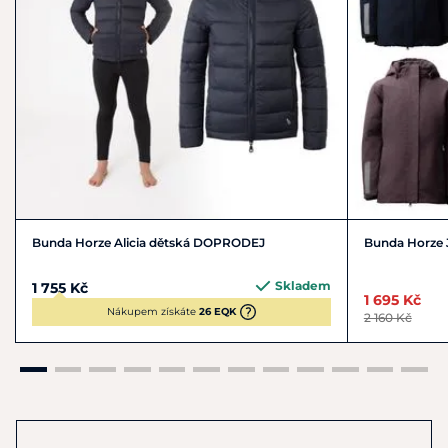
Bunda Horze Alicia dětská DOPRODEJ
Bunda Horze J
Skladem
1 755 Kč
1 695 Kč
Nákupem získáte
26 EQK
2 160 Kč