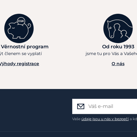
 Věrnostní program
Od roku 1993
ýt členem se vyplatí
jsme tu pro Vás a Vaše
Výhody registrace
O nás
Vaše
údaje jsou u nás v bezpečí
a kd