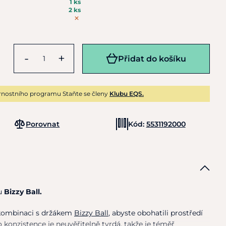
1 ks
2 ks
-
+
Přidat do košíku
rnostního programu Staňte se členy
Klubu EQS.
Porovnat
Kód:
5531192000
ku
Bizzy Ball.
v kombinaci s držákem
Bizzy Ball
, abyste obohatili prostředí
 konzistence je neuvěřitelně tvrdá, takže je téměř