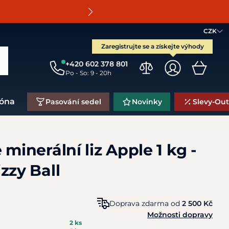
O
CZK
Zaregistrujte se a získejte výhody
+420 602 378 801
Po - So: 9 - 20h
zóna
Pasování sedel
Novinky
Slevy-Out
 minerální liz Apple 1 kg -
zzy Ball
Doprava zdarma od
2 500 Kč
Možnosti dopravy
2 ks