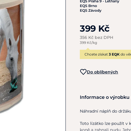
EQS Praha 9 - Letňany
EQS Brno
EQS Závody
399 Kč
356 Kč bez DPH
399 Kč/kg
Chcete získat
3 EQK
do vě
Do oblíbených
Informace o výrobku
Náhradní náplň do držá
Toto lízátko lze použít 
koně a zahnali nudu. Jeho