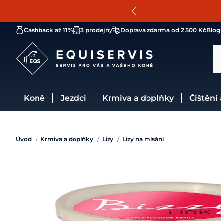
Cashback až 11%
3 prodejny
Doprava zdarma od 2 500 Kč
Blog
Koně
Jezdci
Krmiva a doplňky
Čištění
Úvod
/
Krmiva a doplňky
/
Lizy
/
Lizy na mlsání