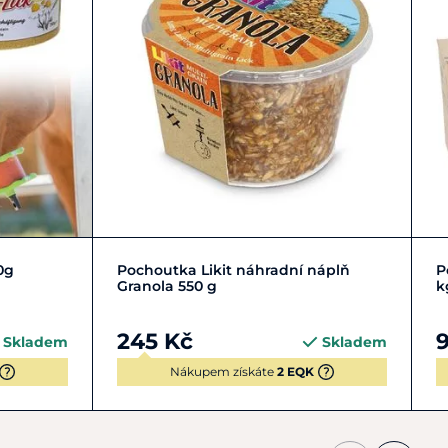
Do košíku
0g
Pochoutka Likit náhradní náplň
P
Granola 550 g
k
245 Kč
Skladem
Skladem
Nákupem získáte
2 EQK