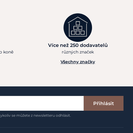
Více než 250 dodavatelů
ho koně
různých značek
Všechny značky
Přihlásit
ykoliv se můžete z newsletteru odhlásit.