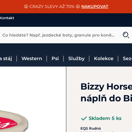
📐Pasování a doplňky k vybraným sedlům ZDARMA 🐴
SLEVA 13% na vše od Cassini!
😮 CRAZY SLEVY AŽ 70% 😮
NAKUPOVAT
CHCI SLEVU
VÍCE INF
Kontakt
Co hledáte? Např. jezdecké boty, granule pro koně...
 a stáj
Western
Psi
Služby
Kolekce
Se
Bizzy Horse
náplň do Bi
Skladem 5 ks
EQS Rudná