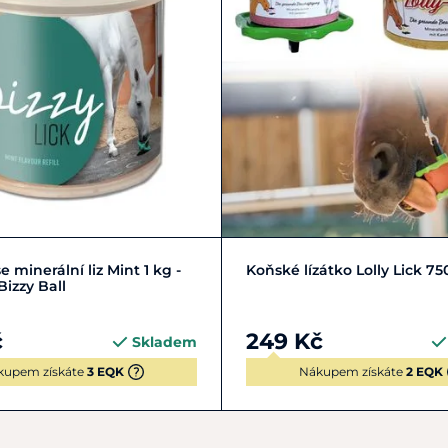
Do košíku
Zobrazit detail
e minerální liz Mint 1 kg -
Koňské lízátko Lolly Lick 75
Bizzy Ball
č
249 Kč
Skladem
kupem získáte
3 EQK
Nákupem získáte
2 EQK