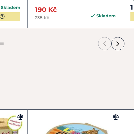
1
Skladem
190 Kč
Skladem
238 Kč