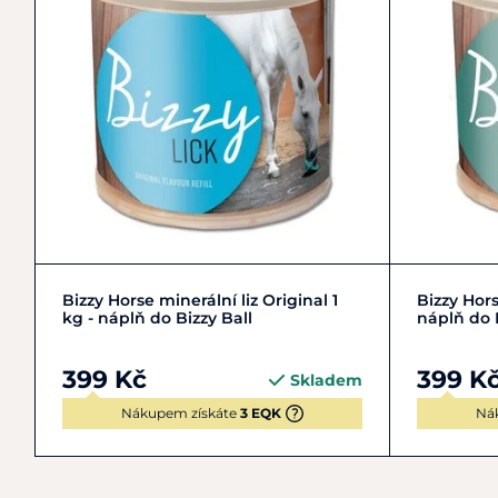
Do košíku
Bizzy Horse minerální liz Original 1
Bizzy Hors
kg - náplň do Bizzy Ball
náplň do 
399 Kč
399 K
Skladem
Nákupem získáte
3 EQK
Ná