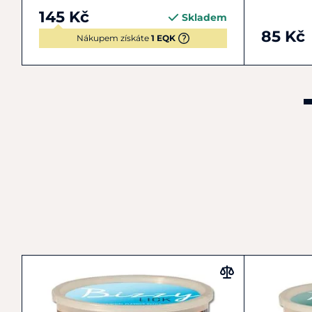
145 Kč
Skladem
85 Kč
Nákupem získáte
1 EQK