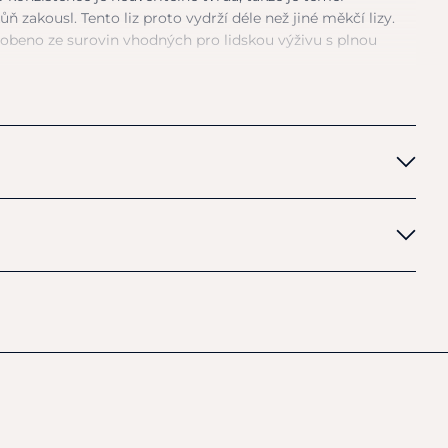
ň zakousl. Tento liz proto vydrží déle než jiné měkčí lizy.
yrobeno ze surovin vhodných pro lidskou výživu s plnou
 příchuť jablka.