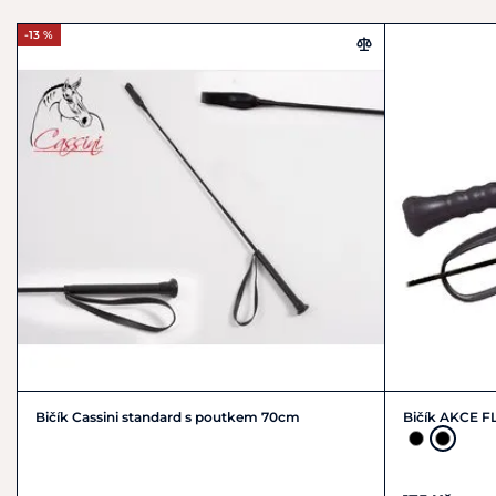
Německo
+49 (0) 6262-92010
-13 %
maisack@fleck-co.de
Bičík Cassini standard s poutkem 70cm
Bičík AKCE F