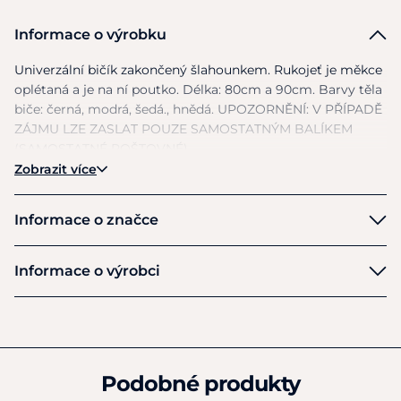
Informace o výrobku
Univerzální bičík zakončený šlahounkem. Rukojeť
je
měkce
oplétaná
a
je
na
ní poutko. Délka: 80cm
a
90cm. Barvy těla
biče: černá, modrá, šedá., hnědá. UPOZORNĚNÍ:
V
PŘÍPADĚ
ZÁJMU LZE ZASLAT POUZE SAMOSTATNÝM BALÍKEM
(SAMOSTATNÉ POŠTOVNÉ)
Zobrazit více
Informace o značce
Fleck
Informace o výrobci
Výrobce
FLECK GmbH & Co.
Hauptstraße 34 - Postfach 26
Schwarzach
Podobné produkty
D-74869