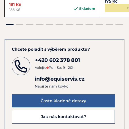
175 Kč
161 Kč
N
Skladem
185 Kč
Chcete poradit s výběrem produktu?
+420 602 378 801
Volejte
Po - So: 9 - 20h
info@equiservis.cz
Napište nám kdykoli
Často kladené dotazy
Jak nás kontaktovat?