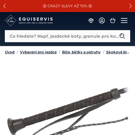
📐Pasování a doplňky k vybraným sedlům ZDARMA 🐴
SLEVA 13% na vše od Cassini!
😮 CRAZY SLEVY AŽ 70% 😮
Co hledáte? Např. jezdecké boty, granule pro koně...
Úvod
/
Vybavení pro jezdce
/
Biče, bičíky a ostruhy
/
Skokové bičíky