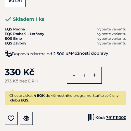
60 cm
Skladem 1 ks
EQS Rudná
vyberte variantu
EQS Praha 9 - Letňany
vyberte variantu
EQS Brno
vyberte variantu
EQS Závody
vyberte variantu
Možnosti dopravy
Doprava zdarma od
2 500 Kč
330 Kč
-
+
273 Kč bez DPH
Chcete získat
4 EQK
do věrnostního programu Staňte se členy
Klubu EQS.
Kód:
7911111000