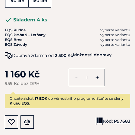
140 cm
160 cm
Skladem 4 ks
EQS Rudná
vyberte variantu
EQS Praha 9 - Letňany
vyberte variantu
EQS Brno
vyberte variantu
EQS Závody
vyberte variantu
Možnosti dopravy
Doprava zdarma od
2 500 Kč
1 160 Kč
-
+
959 Kč bez DPH
Chcete získat
17 EQK
do věrnostního programu Staňte se členy
Klubu EQS.
Kód:
P97683