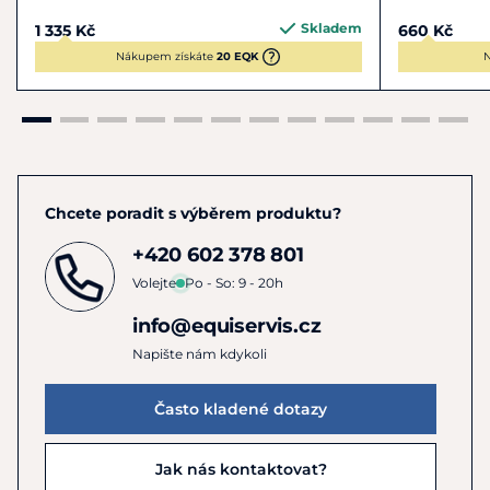
Skladem
1 335 Kč
660 Kč
Nákupem získáte
20 EQK
N
Chcete poradit s výběrem produktu?
+420 602 378 801
Volejte
Po - So: 9 - 20h
info@equiservis.cz
Napište nám kdykoli
Často kladené dotazy
Jak nás kontaktovat?