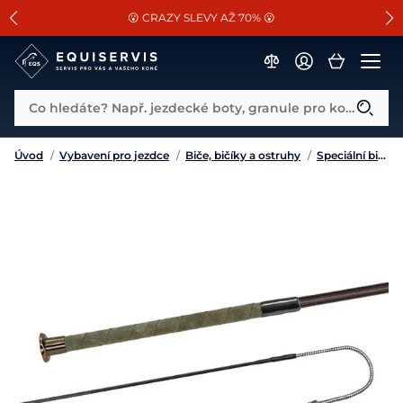
📐Pasování a doplňky k vybraným sedlům ZDARMA 🐴
SLEVA 13% na vše od Cassini!
😮 CRAZY SLEVY AŽ 70% 😮
Co hledáte? Např. jezdecké boty, granule pro koně...
Úvod
/
Vybavení pro jezdce
/
Biče, bičíky a ostruhy
/
Speciální bičíky