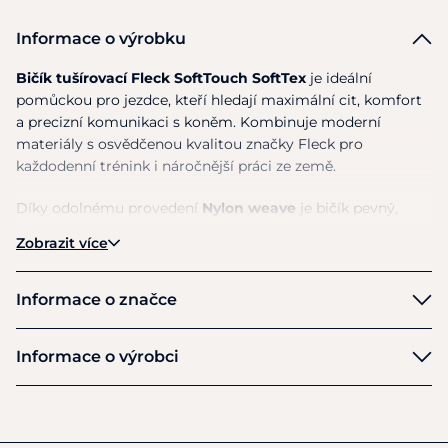
Informace o výrobku
Bičík tušírovací
Fleck SoftTouch SoftTex
je ideální
pomůckou pro jezdce, kteří hledají maximální cit, komfort
a precizní komunikaci s koněm. Kombinuje moderní
materiály s osvědčenou kvalitou značky Fleck pro
každodenní trénink i náročnější práci ze země.
Díky odolnému provedení
Nylon weave
je bičík pevný,
pružný a připravený na dlouhodobé používání.
Zobrazit více
Ergonomická rukojeť
SoftTex grip
zajišťuje pohodlný,
neklouzavý úchop a perfektní kontrolu v každé situaci.
Informace o značce
Lehké a dobře vyvážené provedení umožňuje přesné a
jemné pobídky bez zbytečné námahy, zatímco kvalitní
Fleck
Informace o výrobci
zakončení zvyšuje praktičnost při práci.
Výrobce
odolný nylonový oplet pro dlouhou životnost
FLECK GmbH & Co.
komfortní SoftTex rukojeť pro jistý úchop
Hauptstraße 34 - Postfach 26
lehký a flexibilní pro přesné pobídky