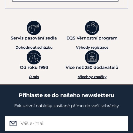
Servis pasování sedla
EQS Věrnostní program
Dohodnout schůzku
Výhody registrace
Od roku 1993
Více než 250 dodavatelů
O nás
Všechny značky
Přihlaste se do našeho newsletteru
Exkluzivní nabídky zasílané přímo do vaší schránky