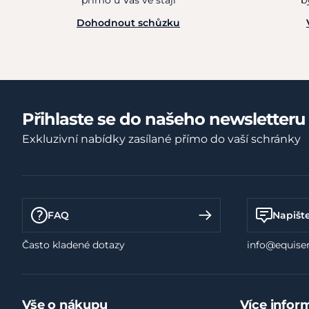
přímo u Vás ve stáji
b
Dohodnout schůzku
Přihlaste se do našeho newsletteru
Exkluzivní nabídky zasílané přímo do vaší schránky
FAQ
Napišt
Často kladené dotazy
info@equiser
Vše o nákupu
Více infor