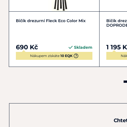
110
120
Bičík drezurní Fleck Eco Color Mix
Bičík dre
DOPROD
690 Kč
1 195 
Skladem
Nákupem získáte
10 EQK
Nák
Chte