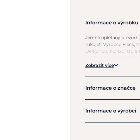
Informace o výrobku
Jemně oplétaný drezurní
rukojeť. Výrobce Fleck, N
Délky: 100, 110, 120, 130
a
MOŽNÝ POUZE OSOBNÍ
Zobrazit více
Informace o značce
Fleck
Informace o výrobci
Výrobce
FLECK GmbH & Co.