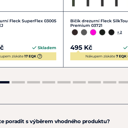
110
120
130
100
110
120
13
zurní Fleck SuperFlex 03005
Bičík drezurní Fleck SilkTo
EJ
Premium 03721
+ 2
Kč
495 Kč
Skladem
upem získáte
17 EQK
Nákupem získáte
7 EQK
te poradit s výběrem vhodného produktu?