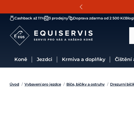
Cashback až 11%
3 prodejny
Doprava zdarma od 2 500 Kč
Blog
Koně
Jezdci
Krmiva a doplňky
Čištění
Úvod
/
Vybavení pro jezdce
/
Biče, bičíky a ostruhy
/
Drezurní bičí