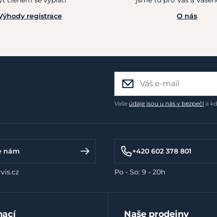
ýt členem se vyplatí
jsme tu pro Vás a Vaše
Výhody registrace
O nás
Vaše
údaje jsou u nás v bezpečí
a kd
e nám
+420 602 378 801
vis.cz
Po - So: 9 - 20h
mací
Naše prodejny