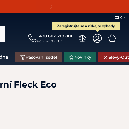
O
CZK
Zaregistrujte se a získejte výhody
+420 602 378 801
Po - So: 9 - 20h
zóna
Pasování sedel
Novinky
Slevy-Out
rní Fleck Eco