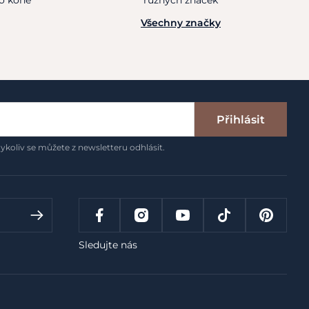
ho koně
různých značek
Všechny značky
Přihlásit
ykoliv se můžete z newsletteru odhlásit.
Sledujte nás