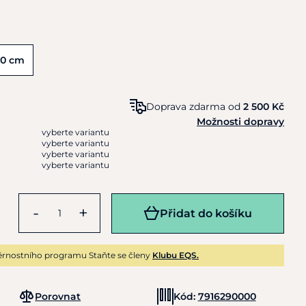
20 cm
Doprava zdarma od
2 500 Kč
Možnosti dopravy
vyberte variantu
vyberte variantu
vyberte variantu
vyberte variantu
-
+
Přidat do košíku
rnostního programu Staňte se členy
Klubu EQS.
Porovnat
Kód:
7916290000