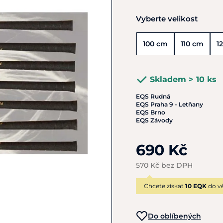
Vyberte velikost
100 cm
110 cm
1
Skladem > 10 ks
EQS Rudná
EQS Praha 9 - Letňany
EQS Brno
EQS Závody
690 Kč
570 Kč bez DPH
Chcete získat
10 EQK
do vě
Do oblíbených