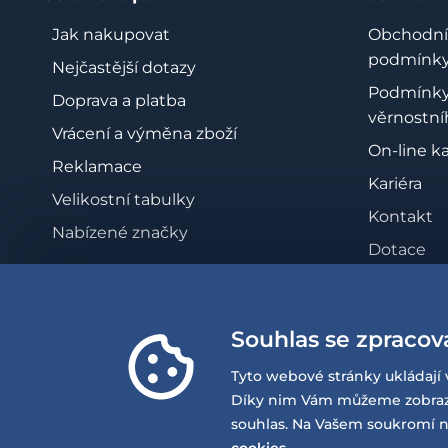
Jak nakupovat
Obchodní
podmínk
Nejčastější dotazy
Podmínk
Doprava a platba
věrnostní
Vrácení a výměna zboží
On-line k
Reklamace
Kariéra
Velikostní tabulky
Kontakt
Nabízené značky
Dotace
Zásady oc
osobních 
Souhlas se zpracov
Whistleb
Prohlášen
Tyto webové stránky ukládají 
přístupno
Díky nim Vám můžeme zobrazov
souhlas. Na Vašem soukromí n