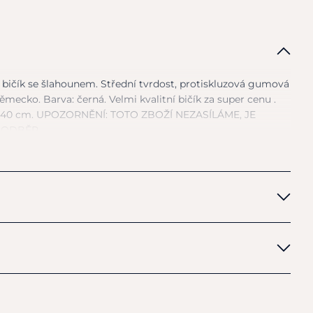
 bičík
se
šlahounem. Střední tvrdost, protiskluzová gumová
ěmecko. Barva: černá. Velmi kvalitní bičík
za
super cenu .
140 cm. UPOZORNĚNÍ: TOTO ZBOŽÍ NEZASÍLÁME,
JE
 ODBĚR.