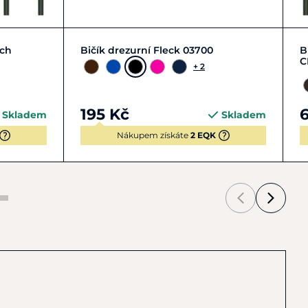
0
100
110
120
130
uch
Bičík drezurní Fleck 03700
B
C
+ 2
195 Kč
Skladem
Skladem
Nákupem získáte
2 EQK