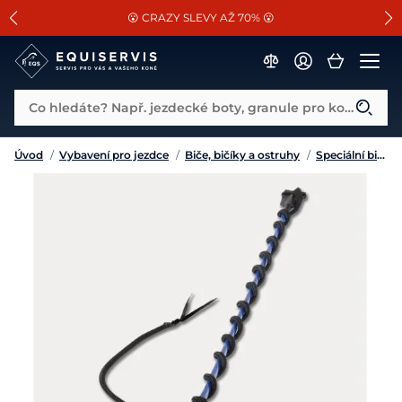
📐Pasování a doplňky k vybraným sedlům ZDARMA 🐴
SLEVA 13% na vše od Cassini!
😮 CRAZY SLEVY AŽ 70% 😮
Co hledáte? Např. jezdecké boty, granule pro koně...
Úvod
/
Vybavení pro jezdce
/
Biče, bičíky a ostruhy
/
Speciální bičíky