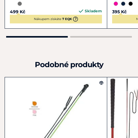
Skladem
499 Kč
395 Kč
Nákupem získáte
7 EQK
N
Podobné produkty