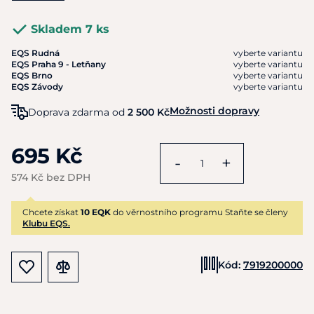
Skladem 7 ks
EQS Rudná
vyberte variantu
EQS Praha 9 - Letňany
vyberte variantu
EQS Brno
vyberte variantu
EQS Závody
vyberte variantu
Možnosti dopravy
Doprava zdarma od
2 500 Kč
695 Kč
-
+
574 Kč bez DPH
Chcete získat
10 EQK
do věrnostního programu Staňte se členy
Klubu EQS.
Kód:
7919200000