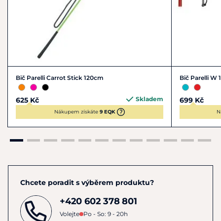
Bič Parelli Carrot Stick 120cm
Bič Parelli W
Skladem
625 Kč
699 Kč
Nákupem získáte
9 EQK
N
Chcete poradit s výběrem produktu?
+420 602 378 801
Volejte
Po - So: 9 - 20h