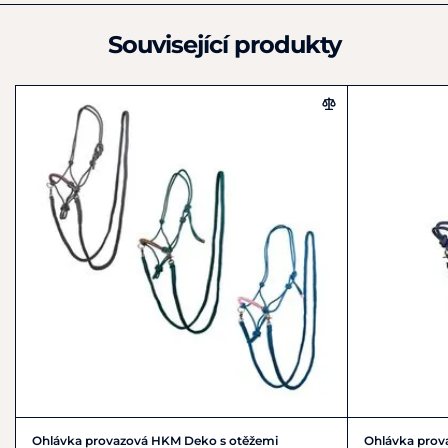
info@waldhausen.com
Související produkty
Ohlávka provazová HKM Deko s otěžemi
Ohlávka prov