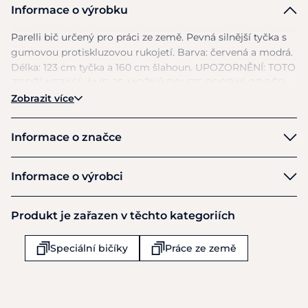
Informace o výrobku
Parelli bič určený pro práci
ze
země. Pevná silnější tyčka
s
gumovou protiskluzovou rukojetí. Barva: červená
a
modrá.
Délka: 123
cm
tyčka
a
160
cm
šlahoun. UPOZORNĚNÍ: TOTO
ZBOŽÍ NEZASÍLÁME,
JE
MOŽNÝ POUZE OSOBNÍ ODBĚR.
Zobrazit více
Informace o značce
Waldhausen
Informace o výrobci
Výrobce
Produkt je zařazen v těchto kategoriích
Waldhausen GmbH & Co KG
Von Hunefeld Str 53
Speciální bičíky
Práce ze země
Koln-Ossendorf
D-50829
Německo
+49 (0) 221-58801-0