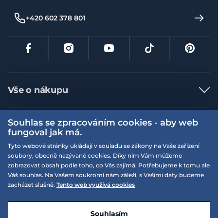
+420 602 378 801
Vše o nákupu
Jak nakupovat
Souhlas se zpracováním cookies - aby web
Více informací
Nejčastější dotazy
fungoval jak má.
Doprava a platba
Obchodní podmínky
Tyto webové stránky ukládají v souladu se zákony na Vaše zařízení
soubory, obecně nazývané cookies. Díky nim Vám můžeme
Vrácení a výměna zboží
Naše prodejny
Podmínky EQS věrnostního klubu
zobrazovat obsah podle toho, co Vás zajímá. Potřebujeme k tomu ale
Reklamace
Váš souhlas. Na Vašem soukromí nám záleží, s Vašimi daty budeme
On-line katalogy
EQS Rudná
zacházet slušně.
Tento web využívá cookies
Velikostní tabulky
Nyní zavřeno ‧ otevřeno od 09:00, So
Kariéra
© 2026 EQUISERVIS spol. s r.o. - založeno 1993
E-shop vytvořila a technicky zajišťuje
SIMPLIA.cz
Nabízené značky
Kontakt
Souhlasím