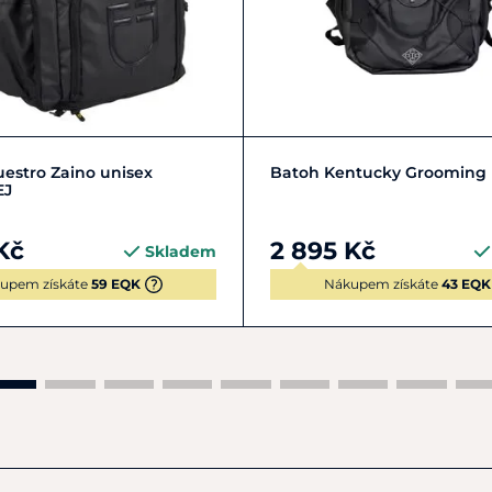
Zobrazit detail
Zobrazit detail
estro Zaino unisex
Batoh Kentucky Grooming
EJ
Kč
2 895 Kč
Skladem
upem získáte
59 EQK
Nákupem získáte
43 EQK