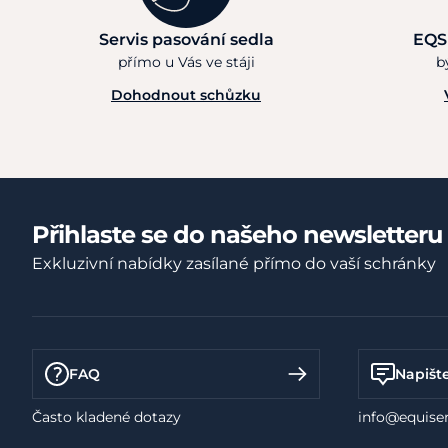
Servis pasování sedla
EQS
přímo u Vás ve stáji
b
Dohodnout schůzku
Přihlaste se do našeho newsletteru
Exkluzivní nabídky zasílané přímo do vaší schránky
FAQ
Napišt
Často kladené dotazy
info@equiser