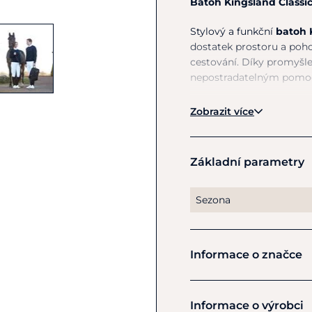
Batoh Kingsland Classic
Stylový a funkční
batoh 
dostatek prostoru a pohod
cestování. Díky promyšl
nepostradatelným pomocn
Batoh je vyroben z
odol
Zobrazit více
vlhkostí a nečistotami.
K
uloženým věcem, zatím
nošení. Elegantní desig
Základní parametry
stylový vzhled.
odolný a voděodoln
Sezona
dostatek prostoru 
kvalitní zipy a pev
pohodlné nošení 
Informace o značce
elegantní design K
Kingsland
Informace o výrobci