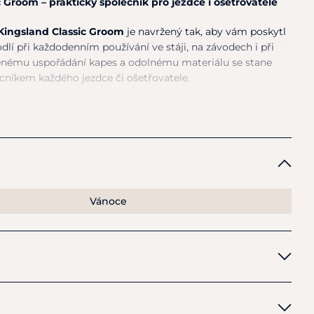
 Groom – praktický společník pro jezdce i ošetřovatele
Kingsland Classic Groom
je navržený tak, aby vám poskytl
lí při každodenním používání ve stáji, na závodech i při
enému uspořádání kapes a odolnému materiálu se stane
íkem každého jezdce či ošetřovatele.
ného, voděodolného materiálu
, který chrání obsah před
valitní zipy a praktické kapsy
umožňují snadný přístup k
co
polstrované ramenní popruhy
zajišťují komfort při
n s logem Kingsland Classic dodává batohu sportovně-
ý batoh pro jezdce i ošetřovatele
Vánoce
a praktické uspořádání kapes
né zpracování
díky polstrovaným popruhům
ingsland Classic