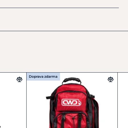
andequestrian.com
Doprava zdarma