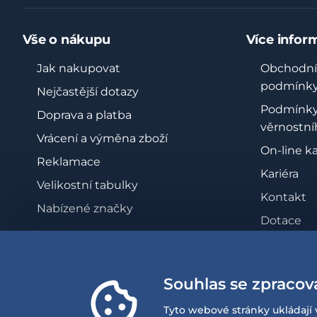
Vše o nákupu
Více infor
Jak nakupovat
Obchodní
podmínk
Nejčastější dotazy
Podmínk
Doprava a platba
věrnostní
Vrácení a výměna zboží
On-line k
Reklamace
Kariéra
Velikostní tabulky
Kontakt
Nabízené značky
Dotace
Zásady oc
osobních 
Souhlas se zpracov
Whistleb
Prohlášen
Tyto webové stránky ukládají 