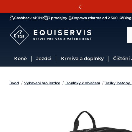
Cashback až 11%
3 prodejny
Doprava zdarma od 2 500 Kč
Blog
Koně
Jezdci
Krmiva a doplňky
Čištění
Úvod
/
Vybavení pro jezdce
/
Doplňky k oblečení
/
Tašky, batohy,