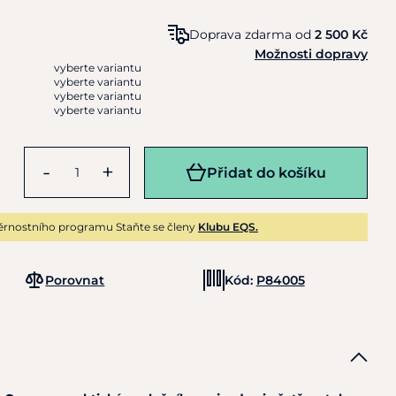
Doprava zdarma od
2 500 Kč
Možnosti dopravy
vyberte variantu
vyberte variantu
vyberte variantu
vyberte variantu
-
+
Přidat do košíku
ěrnostního programu Staňte se členy
Klubu EQS.
Porovnat
Kód:
P84005