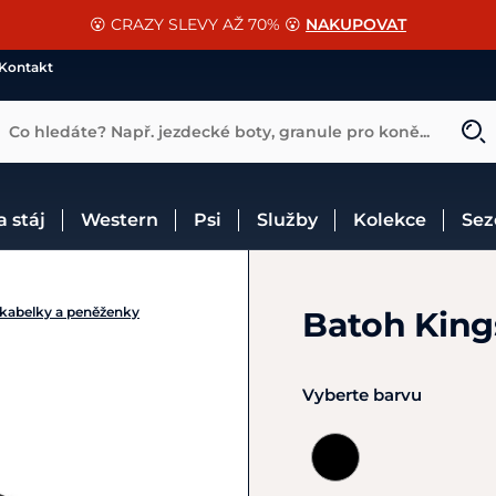
📐Pasování a doplňky k vybraným sedlům ZDARMA 🐴
SLEVA 13% na vše od Cassini!
😮 CRAZY SLEVY AŽ 70% 😮
NAKUPOVAT
CHCI SLEVU
VÍCE INF
Kontakt
Co hledáte? Např. jezdecké boty, granule pro koně...
 a stáj
Western
Psi
Služby
Kolekce
Se
 kabelky a peněženky
Batoh King
Vyberte barvu