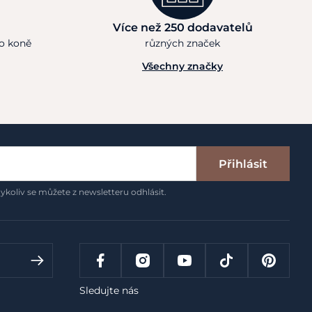
Více než 250 dodavatelů
ho koně
různých značek
Všechny značky
Přihlásit
ykoliv se můžete z newsletteru odhlásit.
Sledujte nás