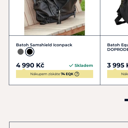
Zobrazit detail
Batoh Samshield Iconpack
Batoh Equ
DOPROD
4 990 Kč
3 995 
Skladem
Nákupem získáte
74 EQK
Nák