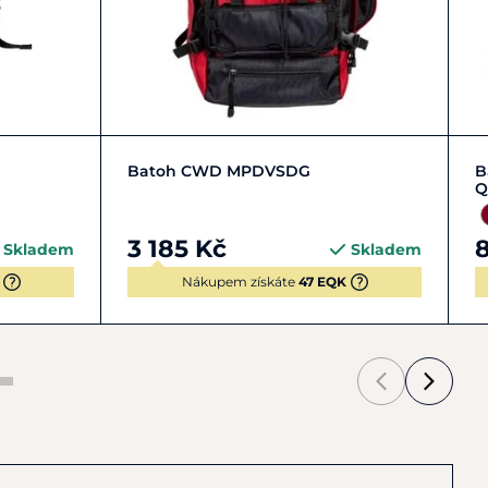
Zobrazit detail
Batoh CWD MPDVSDG
B
Q
3 185 Kč
Skladem
Skladem
Nákupem získáte
47 EQK