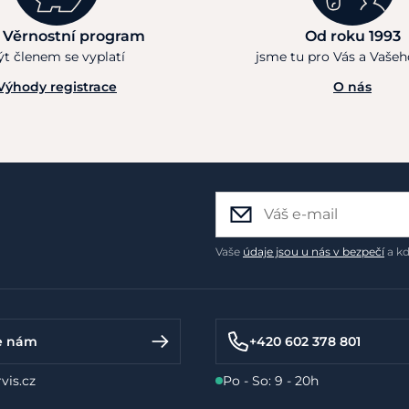
 Věrnostní program
Od roku 1993
ýt členem se vyplatí
jsme tu pro Vás a Vaše
Výhody registrace
O nás
Vaše
údaje jsou u nás v bezpečí
a kd
e nám
+420 602 378 801
vis.cz
Po - So: 9 - 20h