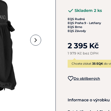
Skladem 2 ks
EQS Rudná
EQS Praha 9 - Letňany
EQS Brno
EQS Závody
2 395 Kč
1 979 Kč bez DPH
Chcete získat
35 EQK
do v
Do oblíbených
Informace o výrobku