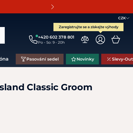
O
CZK
Zaregistrujte se a získejte výhody
+420 602 378 801
Po - So: 9 - 20h
zóna
Pasování sedel
Novinky
Slevy-Out
sland Classic Groom