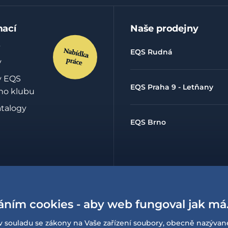
mací
Naše prodejny
EQS Rudná
y
y EQS
EQS Praha 9 - Letňany
ho klubu
atalogy
EQS Brno
hrany
údajů
áním cookies - aby web fungoval jak má
lowing
í o
v souladu se zákony na Vaše zařízení soubory, obecně nazývan