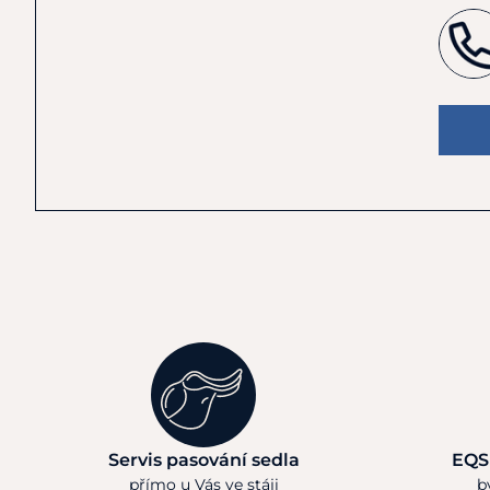
Servis pasování sedla
EQS
přímo u Vás ve stáji
b