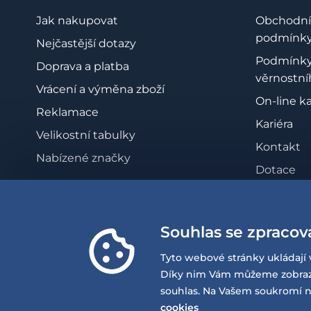
Jak nakupovat
Obchodní
podmínk
Nejčastější dotazy
Podmínk
Doprava a platba
věrnostní
Vrácení a výměna zboží
On-line k
Reklamace
Kariéra
Velikostní tabulky
Kontakt
Nabízené značky
Dotace
Zásady oc
osobních 
Souhlas se zpracov
Whistleb
Prohlášen
Tyto webové stránky ukládají 
přístupno
Díky nim Vám můžeme zobrazov
souhlas. Na Vašem soukromí n
cookies