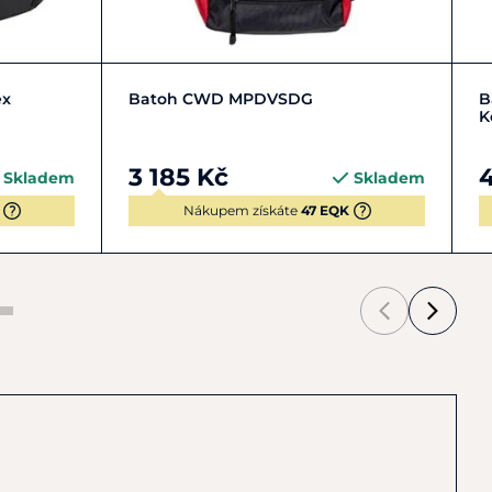
Zobrazit detail
ex
Batoh CWD MPDVSDG
B
K
3 185 Kč
4
Skladem
Skladem
Nákupem získáte
47 EQK