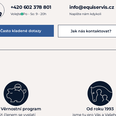
+420 602 378 801
info@equiservis.cz
Volejte
Po - So: 9 - 20h
Napište nám kdykoli
Často kladené dotazy
Jak nás kontaktovat?
 Věrnostní program
Od roku 1993
ýt členem se vyplatí
jsme tu pro Vás a Vaše