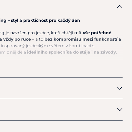
g – styl a praktičnost pro každý den
je navržen pro jezdce, kteří chtějí mít
vše potřebné
a vždy po ruce
– a to
bez kompromisu mezi funkčností a
n inspirovaný jezdeckým světem v kombinaci s
m z něj dělá
ideálního společníka do stáje i na závody.
bízí
dostatek prostoru pro veškeré vybavení
, zatímco
lmu
zajistí její bezpečné uchycení. Praktickým detailem je
ý prvek
, který umožňuje personalizaci – například výšivkou
toh před vlhkostí a opotřebením, což oceníte zejména ve
hká konstrukce a ergonomický tvar
zajišťují pohodlné
ehledné uspořádání
na helmu