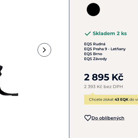
Skladem 2 ks
EQS Rudná
EQS Praha 9 - Letňany
EQS Brno
EQS Závody
2 895 Kč
2 393 Kč bez DPH
Chcete získat
43 EQK
do v
Do oblíbených