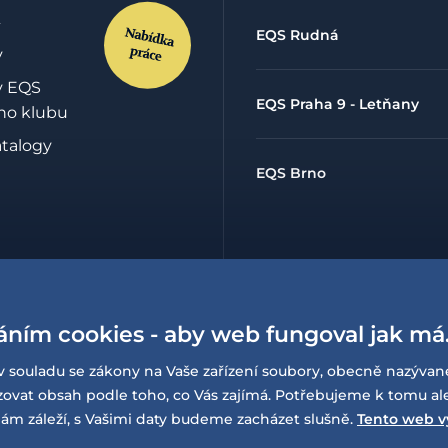
EQS Rudná
y
y EQS
EQS Praha 9 - Letňany
ho klubu
atalogy
EQS Brno
hrany
údajů
áním cookies - aby web fungoval jak má
lowing
í o
v souladu se zákony na Vaše zařízení soubory, obecně nazývan
sti
at obsah podle toho, co Vás zajímá. Potřebujeme k tomu al
ám záleží, s Vašimi daty budeme zacházet slušně.
Tento web v