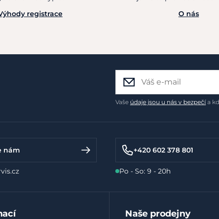
Výhody registrace
O nás
Vaše
údaje jsou u nás v bezpečí
a kd
e nám
+420 602 378 801
vis.cz
Po - So: 9 - 20h
mací
Naše prodejny