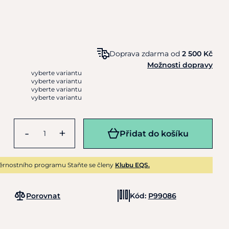
Doprava zdarma od
2 500 Kč
Možnosti dopravy
vyberte variantu
vyberte variantu
vyberte variantu
vyberte variantu
-
+
Přidat do košíku
ěrnostního programu Staňte se členy
Klubu EQS.
Porovnat
Kód:
P99086