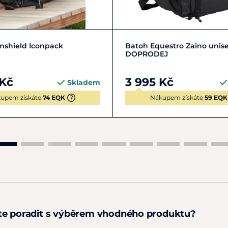
Zobrazit detail
Zobrazit detail
mshield Iconpack
Batoh Equestro Zaino unis
DOPRODEJ
 Kč
3 995 Kč
Skladem
upem získáte
74 EQK
Nákupem získáte
59 EQK
te poradit s výběrem vhodného produktu?