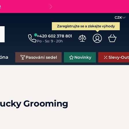
O
CZK
Zaregistrujte se a získejte výhody
+420 602 378 801
Po - So: 9 - 20h
zóna
Pasování sedel
Novinky
Slevy-Out
tucky Grooming