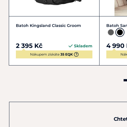
Zobrazit detail
Batoh Kingsland Classic Groom
Batoh Sa
2 395 Kč
4 990
Skladem
Nákupem získáte
35 EQK
Nák
Chte