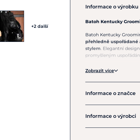
Informace o výrobku
Batoh Kentucky Groomin
+2 další
Batoh Kentucky Grooming 
přehledně uspořádané 
stylem
. Elegantní desig
promyšleným uspořádání
Díky
množství kapes
na
Zobrazit více
elastický popruh na he
také
odnímatelný kožen
loga, nebo iniciálu.
Informace o značce
Zesílené dno chrání ba
stájovém prostředí. Le
Kentucky
nošení po celý den.
Informace o výrobci
více kapes pro př
Výrobce
elastický popruh 