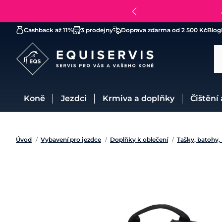
Cashback až 11%
3 prodejny
Doprava zdarma od 2 500 Kč
Blog
Koně
Jezdci
Krmiva a doplňky
Čištění
Úvod
/
Vybavení pro jezdce
/
Doplňky k oblečení
/
Tašky, batohy,