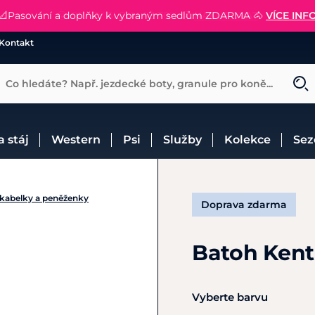
📐Pasování a doplňky k vybraným sedlům ZDARMA 🐴
SLEVA 13% na vše od Cassini!
😮 CRAZY SLEVY AŽ 70% 😮
NAKUPOVAT
CHCI SLEVU
VÍCE INF
Kontakt
Co hledáte? Např. jezdecké boty, granule pro koně...
 a stáj
Western
Psi
Služby
Kolekce
Se
 kabelky a peněženky
Doprava zdarma
Batoh Ken
Vyberte barvu