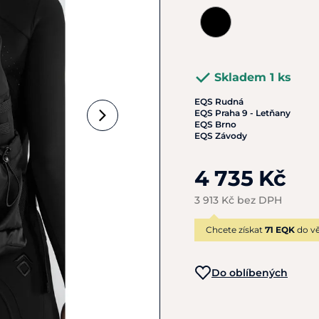
Skladem 1 ks
EQS Rudná
EQS Praha 9 - Letňany
EQS Brno
EQS Závody
4 735 Kč
3 913 Kč bez DPH
Chcete získat
71 EQK
do vě
Do oblíbených