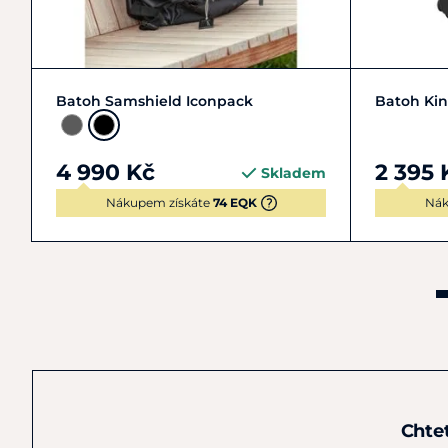
Zobrazit detail
Batoh Samshield Iconpack
Batoh Kin
4 990 Kč
2 395 
Skladem
Nákupem získáte
74 EQK
Nák
Chte