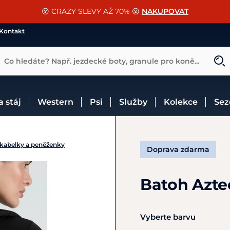
📐Pasování a doplňky k vybraným sedlům ZDARMA 🐴
SLEVA 13% na vše od Cassini!
😮 CRAZY SLEVY AŽ 70% 😮
NAKUPOVAT
CHCI SLEVU
VÍCE INF
Kontakt
Co hledáte? Např. jezdecké boty, granule pro koně...
 a stáj
Western
Psi
Služby
Kolekce
Se
 kabelky a peněženky
Doprava zdarma
Batoh Azt
Vyberte barvu