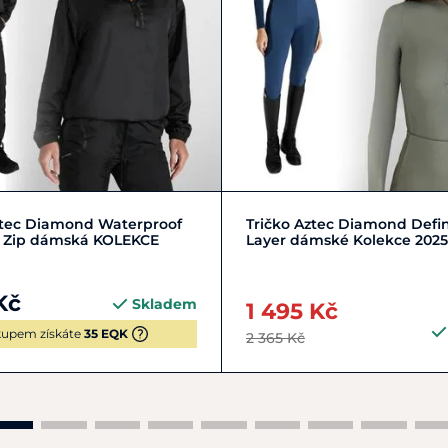
M/38
S/36
XS/34
Zobrazit detail
tec Diamond Waterproof
Tričko Aztec Diamond Defi
f Zip dámská KOLEKCE
Layer dámské Kolekce 2025
Kč
Skladem
1 495 Kč
upem získáte
35 EQK
2 365 Kč