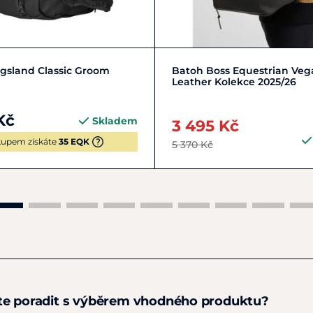
Zobrazit detail
Zobrazit detail
gsland Classic Groom
Batoh Boss Equestrian Veg
Leather Kolekce 2025/26
Kč
Skladem
3 495 Kč
upem získáte
35 EQK
5 370 Kč
te poradit s výběrem vhodného produktu?