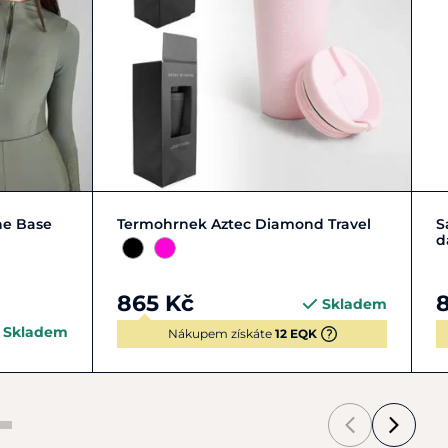
Zobrazit detail
ne Base
Termohrnek Aztec Diamond Travel
S
d
865 Kč
8
Skladem
Skladem
Nákupem získáte
12 EQK