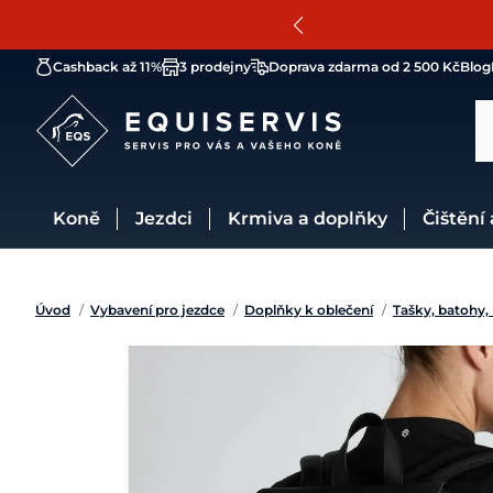
Cashback až 11%
3 prodejny
Doprava zdarma od 2 500 Kč
Blog
Koně
Jezdci
Krmiva a doplňky
Čištění
Úvod
/
Vybavení pro jezdce
/
Doplňky k oblečení
/
Tašky, batohy,