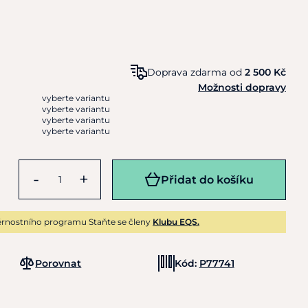
Doprava zdarma od
2 500 Kč
Možnosti dopravy
vyberte variantu
vyberte variantu
vyberte variantu
vyberte variantu
-
+
Přidat do košíku
rnostního programu Staňte se členy
Klubu EQS.
Porovnat
Kód:
P77741