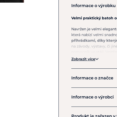
Informace o výrobku
Velmi praktický batoh 
Navržen je velmi elegant
která nabízí velmi snad
přihrádkami, díky kter
na závody, výstavy, či jin
pomocník ve stáji. Vnitřn
vybavení ke koním, ale
s
Zobrazit více
vnější straně se nachází
k
panel je vyztužený a do
integrovanému poutku 
Informace o značce
Celkový vzhled doplňuje
Aztec Diamond
Materiál
: Vnější: 100% Po
Informace o výrobci
Pokyny k péči:
Při znečiš
Výrobce
Produkt je zařazen v