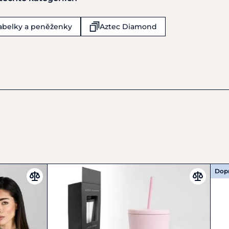
an
ustrial
kabelky a peněženky
Aztec Diamond
m
Dop