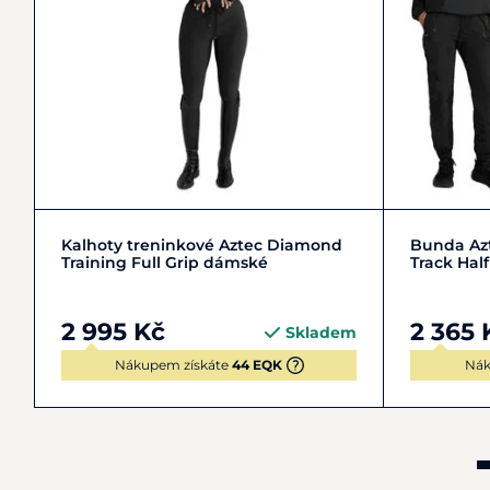
M/38
S/36
XS/34
L/40
Kalhoty treninkové Aztec Diamond
Bunda Az
Training Full Grip dámské
Track Hal
2 995 Kč
2 365 
Skladem
Nákupem získáte
44 EQK
Nák