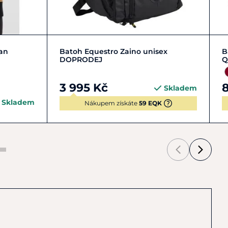
Zobrazit detail
an
Batoh Equestro Zaino unisex
B
DOPRODEJ
Q
3 995 Kč
Skladem
Skladem
Nákupem získáte
59 EQK