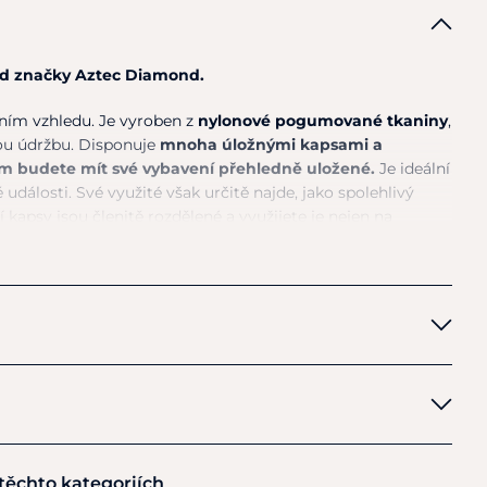
od značky Aztec Diamond.
ním vzhledu. Je vyroben z
nylonové pogumované tkaniny
,
nou údržbu. Disponuje
mnoha úložnými kapsami a
ým budete mít své vybavení přehledně uložené.
Je ideální
é události. Své využité však určitě najde, jako spolehlivý
í kapsy jsou členitě rozdělené a využijete je nejen na
polehlivě do něj uložíte i laptop, mobil, peníze
a jiné. Na
apsa na pití, ostruhy a síťovaný držák na helmu. Zadní
dává tak výjimečnou pevnost a stabilitu. Díky
a ramenním popruhům se velmi snadno přenáší.
sofistikované logo značky.
lyamid. Vnitřní: 100% Polyester
tění pouze otřete vlhkým hadříkem. Neperte v pračce.
 těchto kategoriích