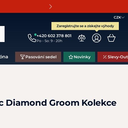
O
CZK
Zaregistrujte se a získejte výhody
+420 602 378 801
Po - So: 9 - 20h
zóna
Pasování sedel
Novinky
Slevy-Out
ec Diamond Groom Kolekce