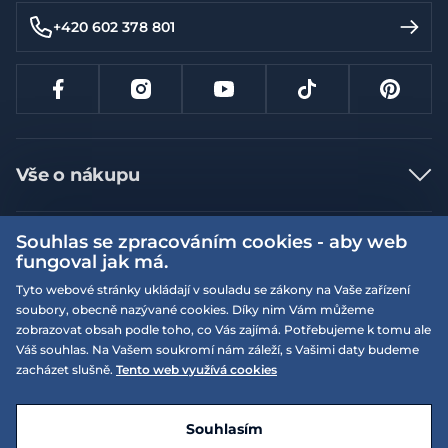
+420 602 378 801
Vše o nákupu
Jak nakupovat
Souhlas se zpracováním cookies - aby web
Více informací
Nejčastější dotazy
fungoval jak má.
Doprava a platba
Obchodní podmínky
Tyto webové stránky ukládají v souladu se zákony na Vaše zařízení
soubory, obecně nazývané cookies. Díky nim Vám můžeme
Vrácení a výměna zboží
Naše prodejny
Podmínky EQS věrnostního klubu
zobrazovat obsah podle toho, co Vás zajímá. Potřebujeme k tomu ale
Reklamace
Váš souhlas. Na Vašem soukromí nám záleží, s Vašimi daty budeme
On-line katalogy
EQS Rudná
zacházet slušně.
Tento web využívá cookies
Velikostní tabulky
Nyní zavřeno ‧ otevřeno od 09:00, Po
Kariéra
© 2026 EQUISERVIS spol. s r.o. - založeno 1993
E-shop vytvořila a technicky zajišťuje
SIMPLIA.cz
Nabízené značky
Kontakt
Souhlasím