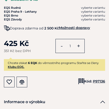
EQS Rudná
vyberte variantu
EQS Praha 9 - Letňany
vyberte variantu
EQS Brno
vyberte variantu
EQS Závody
vyberte variantu
Možnosti dopravy
Doprava zdarma od
2 500 Kč
425 Kč
-
+
351 Kč bez DPH
Chcete získat
6 EQK
do věrnostního programu Staňte se členy
Klubu EQS.
Kód:
P97136
Informace o výrobku