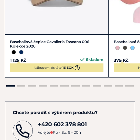
Baseballová čepice Cavalleria Toscana 006
Baseballová č
Kolekce 2026
Skladem
1 125 Kč
375 Kč
Nákupem získáte
16 EQK
N
Chcete poradit s výběrem produktu?
+420 602 378 801
Volejte
Po - So: 9 - 20h