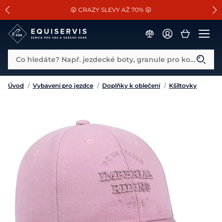
📐Pasování a doplňky k vybraným sedlům ZDARMA 🐴
SLEVA 13% na vše od Cassini!
😮 CRAZY SLEVY AŽ 70% 😮
Co hledáte? Např. jezdecké boty, granule pro koně...
Úvod
/
Vybavení pro jezdce
/
Doplňky k oblečení
/
Kšiltovky