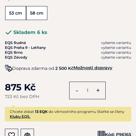
53 cm
58 cm
Skladem 6 ks
EQS Rudná
vyberte variantu
EQS Praha 9 - Letňany
vyberte variantu
EQS Brno
vyberte variantu
EQS Závody
vyberte variantu
Možnosti dopravy
Doprava zdarma od
2 500 Kč
875 Kč
-
+
723 Kč bez DPH
Chcete získat
13 EQK
do věrnostního programu Staňte se členy
Klubu EQS.
Kód:
P96165