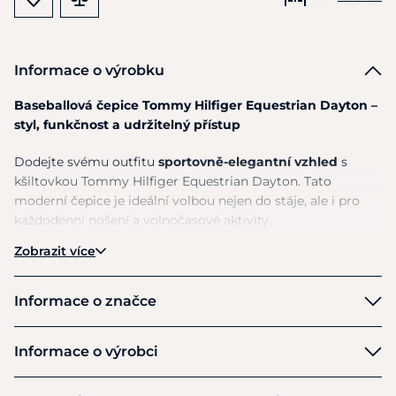
Informace o výrobku
Baseballová čepice Tommy Hilfiger Equestrian Dayton –
styl, funkčnost a udržitelný přístup
Dodejte svému outfitu
sportovně-elegantní vzhled
s
kšiltovkou Tommy Hilfiger Equestrian Dayton. Tato
moderní čepice je ideální volbou nejen do stáje, ale i pro
každodenní nošení a volnočasové aktivity.
Zobrazit více
Čepice poskytuje ochranu proti slunečnímu záření díky
UPF 40, což oceníte zejména při dlouhém pobytu venku. Je
vyrobena
ze 100% polyesteru
, přičemž
důraz je kladen na
Informace o značce
udržitelnost
– použitý materiál pochází z
recyklovaných
zdrojů
, takže svým nákupem podporujete šetrnější přístup
Tommy Hilfiger
Informace o výrobci
k životnímu prostředí.
Výrobce
Hlavní výhody: