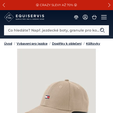
📐Pasování a doplňky k vybraným sedlům ZDARMA 🐴
SLEVA 13% na vše od Cassini!
😮 CRAZY SLEVY AŽ 70% 😮
Co hledáte? Např. jezdecké boty, granule pro koně...
Úvod
/
Vybavení pro jezdce
/
Doplňky k oblečení
/
Kšiltovky