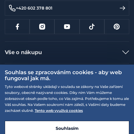
+420 602 378 801
Vše o nákupu
Jak nakupovat
Souhlas se zpracováním cookies - aby web
Více informací
Nejčastější dotazy
fungoval jak má.
Doprava a platba
Obchodní podmínky
Tyto webové stránky ukládají v souladu se zákony na Vaše zařízení
soubory, obecně nazývané cookies. Díky nim Vám můžeme
Vrácení a výměna zboží
Naše prodejny
Podmínky EQS věrnostního klubu
zobrazovat obsah podle toho, co Vás zajímá. Potřebujeme k tomu ale
Reklamace
Váš souhlas. Na Vašem soukromí nám záleží, s Vašimi daty budeme
On-line katalogy
EQS Rudná
zacházet slušně.
Tento web využívá cookies
Velikostní tabulky
Nyní zavřeno ‧ otevřeno od 09:00, Pá
Kariéra
© 2026 EQUISERVIS spol. s r.o. - založeno 1993
E-shop vytvořila a technicky zajišťuje
SIMPLIA.cz
Nabízené značky
Kontakt
Souhlasím