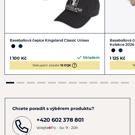
Baseballová čepice Kingsland Classic Unisex
Baseballová č
Kolekce 2026
Skladem
1 100 Kč
1 125 Kč
Nákupem získáte
16 EQK
N
Chcete poradit s výběrem produktu?
+420 602 378 801
Volejte
Po - So: 9 - 20h