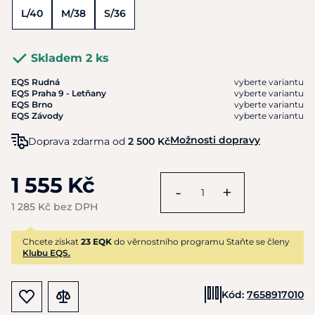
L/40
M/38
S/36
Skladem 2 ks
EQS Rudná
vyberte variantu
EQS Praha 9 - Letňany
vyberte variantu
EQS Brno
vyberte variantu
EQS Závody
vyberte variantu
Možnosti dopravy
Doprava zdarma od
2 500 Kč
1 555 Kč
-
+
1 285 Kč bez DPH
Chcete získat
23 EQK
do věrnostního programu Staňte se členy
Klubu EQS.
Kód:
7658917010