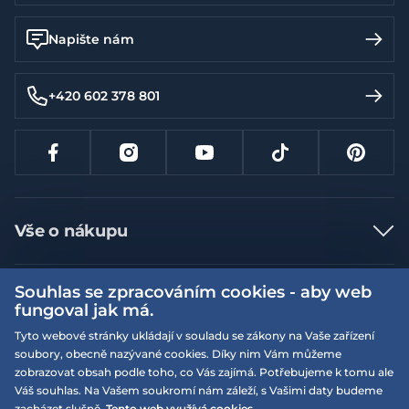
Napište nám
+420 602 378 801
Vše o nákupu
Jak nakupovat
Souhlas se zpracováním cookies - aby web
Více informací
Nejčastější dotazy
fungoval jak má.
Doprava a platba
Obchodní podmínky
Tyto webové stránky ukládají v souladu se zákony na Vaše zařízení
soubory, obecně nazývané cookies. Díky nim Vám můžeme
Vrácení a výměna zboží
Naše prodejny
Podmínky EQS věrnostního klubu
zobrazovat obsah podle toho, co Vás zajímá. Potřebujeme k tomu ale
Reklamace
Váš souhlas. Na Vašem soukromí nám záleží, s Vašimi daty budeme
On-line katalogy
EQS Rudná
zacházet slušně.
Tento web využívá cookies