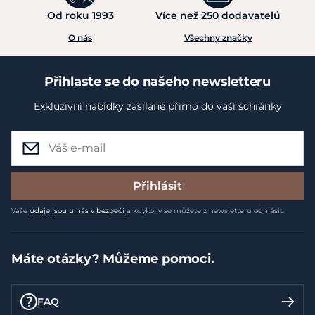
Od roku 1993
Více než 250 dodavatelů
O nás
Všechny značky
Přihlaste se do našeho newsletteru
Exkluzivní nabídky zasílané přímo do vaší schránky
Přihlásit
Vaše
údaje jsou u nás v bezpečí
a kdykoliv se můžete z newsletteru odhlásit.
Máte otázky? Můžeme pomoci.
FAQ