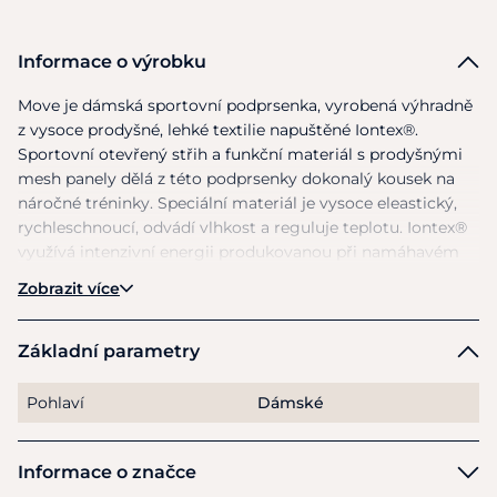
Informace o výrobku
Move
je
dámská sportovní podprsenka, vyrobená výhradně
z
vysoce prodyšné, lehké textilie napuštěné Iontex®.
Sportovní otevřený střih
a
funkční materiál
s
prodyšnými
mesh panely dělá
z
této podprsenky dokonalý kousek
na
náročné tréninky. Speciální materiál
je
vysoce eleastický,
rychleschnoucí, odvádí vlhkost
a
reguluje teplotu.
Iontex®
v
yužívá intenzivní energii produkovanou při namáhavém
cvičení
a
odráží
ji
zpět
ve
formě infračervené energie -
to
Zobrazit více
vše při zachování chladu nositele.
Design
je
vytvořen pro pohyb
a
pro udržení podprsenky
na
Základní parametry
místě
i
při těch nejdynamičtějších aktivitách.
Pohlaví
Dámské
Barva: černá. Velikost: XS, S, M, L,
XL
- velikosti odpovídají
konfekci.
Informace o značce