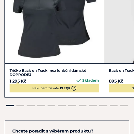
Tričko Back on Track Inez funkční dámské
Back on Track
DOPRODEJ
Skladem
1 295 Kč
895 Kč
Nákupem získáte
19 EQK
N
Chcete poradit s výběrem produktu?